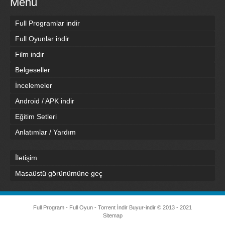
Menü
Full Programlar indir
Full Oyunlar indir
Film indir
Belgeseller
İncelemeler
Android / APK indir
Eğitim Setleri
Anlatımlar / Yardım
İletişim
Masaüstü görünümüne geç
Full Program - Full Oyun - Torrent İndir
Buyur-indir
© 2013 - 2021
Sitemap