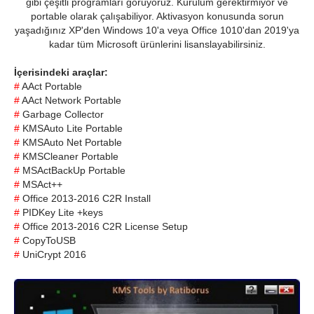
gibi çeşitli programları görüyoruz. Kurulum gerektirmiyor ve
portable olarak çalışabiliyor. Aktivasyon konusunda sorun
yaşadığınız XP'den Windows 10'a veya Office 1010'dan 2019'ya
kadar tüm Microsoft ürünlerini lisanslayabilirsiniz.
İçerisindeki araçlar:
#
AAct Portable
#
AAct Network Portable
#
Garbage Collector
#
KMSAuto Lite Portable
#
KMSAuto Net Portable
#
KMSCleaner Portable
#
MSActBackUp Portable
#
MSAct++
#
Office 2013-2016 C2R Install
#
PIDKey Lite +keys
#
Office 2013-2016 C2R License Setup
#
CopyToUSB
#
UniCrypt 2016