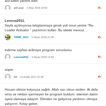
acil lütfen yardım edin
arif acar
5 May 2018 19:54
Lenova2011
,
Sayfa açılmıyorsa telaşlanmaya gerek yok onun yerine "Re-
Loader Activator " yazılımını kullan .Bu sitede mevcut....
TRWE_2012
5 Nisan 2018 21:38
indirme sayfasi acilmiyor.program sorunlumu
Lenova2011
4 Nisan 2018 14:59
süper
XX
15 Aralık 2017 01:09
Hocam elinize kolunuza sağlık. Allah razı olsun sizden. ilk defa
virüs ve reklam içermeyen bir program buldum. sitenizin daimi
üyesi olamaya adayım. Elimden ne geliyorsa yardımcı olmaya
çalışırım. Kolay gelsin.