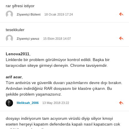
rar şifresi istiyor
Ziyaretçi Bülent
18 Ocak 2019 17:24
tesekkuler
Ziyaretçi yavuz
15 Ekim 2018 14:07
Lenova2011
,
Linklerde bir problem görülmüyor kontrol edildi. Başka bir
tarayıcıdan siteye girmeyi deneyin. Chrome tavsiyemdir.
arif acar
,
Tüm antivirüs ve güvenlik duvarı yazılımlarını devre dışı bırakın.
Ardından indirdiğiniz RAR dosyasını bir klasöre çıkarın. Bu
şekilde problem yaşamazsınız.
Meliksah_2006
13 May 2018 23:22
dosyayı indiriyorum tam acıyorum virüslü diyip siliyor kmsyi
eseten herşeyi kapatım defenderda kapalı nasıl kapatıcam cok