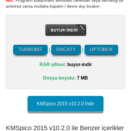
Not:
Programı kullanırken Windows Defender veya herhangi bir
antivirüs varsa mutlaka kapatın / devre dışı bırakın.
TURBOBIT
|
RACATY
|
UPTOBOX
RAR şifresi:
buyur-indir
Dosya boyutu:
7 MB
KMSpico 2015 v10.2.0 İndir
KMSpico 2015 v10.2.0 ile Benzer içerikler