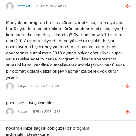
emreker
22 Kasım 2017 14:30
Manyak bir program bu 6 ay süresi var etkinleştirme diye ama
her 6 ayda bir otomatik olarak ürün anahtarını etkinleştiriyor bir
kere kurun kafi kendi işini kendi görüyor benim win 10 süresi
mart 2017 ayında bitiyordu bunu yükledim eylülde bitiyor
gözüküyordu hiç bir şey yapmadım bir baktım şuan lisans
anahtarının süresi mart 2018 ayında bitiyor gözüküyor süper
valla tavsiye ederim harika program bu lisans anahtarının
süresini kendi kendine güncelleyerek etkinleştiriyor her 6 ayda
bir otomatik olarak sizin birşey yapmanıza gerek yok kurun
yeterli
tolga
20 Ekim 2017 03:53
güzel site... iyi çalışmalar..
hasan
15 Ekim 2017 13:56
hocam elinize sağılık çok güzel bir program
indirebildim.teşekkürler