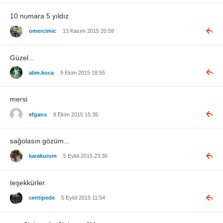
10 numara 5 yıldız
omercimic
13 Kasım 2015 20:59
Güzel...
alim.koca
9 Ekim 2015 18:55
mersi
efgans
8 Ekim 2015 15:35
sağolasın gözüm...
karakurum
5 Eylül 2015 23:36
teşekkürler.
centipede
5 Eylül 2015 11:54