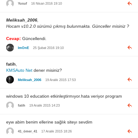
Yusuf
16 Nisan 2016 19:10
Meliksah_2006
,
Hocam v10.2.0 sürümü çıkmış bulunmakta. Günceller misiniz ?
Cevap:
Güncellendi.
ImOnE
25 Şubat 2016 19:10
fatih
,
KMSAuto Net
dener misiniz?
Meliksah_2006
19 Aralık 2015 17:53
windows 10 education etkinleştirmıyor.hata veriyor program
fatih
19 Aralık 2015 14:23
eyw abim benim ellerine sağlık siteyı sevdim
41_ömer_41
17 Aralık 2015 18:26