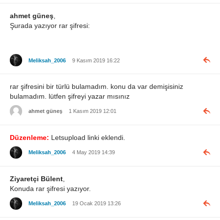
ahmet güneş
,
Şurada yazıyor rar şifresi:
Meliksah_2006
9 Kasım 2019 16:22
rar şifresini bir türlü bulamadım. konu da var demişisiniz
bulamadım. lütfen şifreyi yazar mısınız
ahmet güneş
1 Kasım 2019 12:01
Düzenleme:
Letsupload linki eklendi.
Meliksah_2006
4 May 2019 14:39
Ziyaretçi Bülent
,
Konuda rar şifresi yazıyor.
Meliksah_2006
19 Ocak 2019 13:26