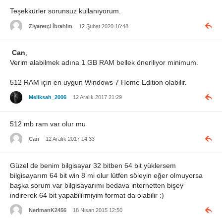
Teşekkürler sorunsuz kullanıyorum.
Ziyaretçi İbrahim
12 Şubat 2020 16:48
Can
,
Verim alabilmek adına 1 GB RAM bellek öneriliyor minimum.
512 RAM için en uygun Windows 7 Home Edition olabilir.
Meliksah_2006
12 Aralık 2017 21:29
512 mb ram var olur mu
Can
12 Aralık 2017 14:33
Güzel de benim bilgisayar 32 bitben 64 bit yüklersem
bilgisayarım 64 bit win 8 mi olur lütfen söleyin eğer olmuyorsa
başka sorum var bilgisayarımı bedava internetten bişey
indirerek 64 bit yapabilirmiyim format da olabilir :)
NerimanK2456
18 Nisan 2015 12:50