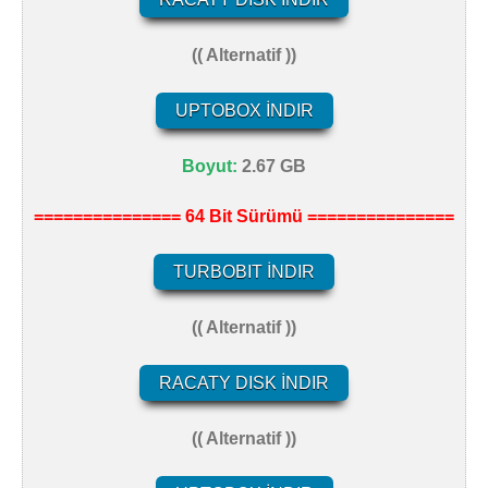
(( Alternatif ))
UPTOBOX İNDIR
Boyut:
2.67 GB
=============== 64 Bit Sürümü ===============
TURBOBIT İNDIR
(( Alternatif ))
RACATY DISK İNDIR
(( Alternatif ))