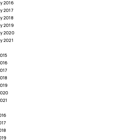
ty 2016
y 2017
y 2018
ty 2019
ty 2020
y 2021
2015
2016
2017
2018
2019
2020
2021
016
017
018
019