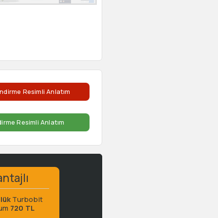
ndirme Resimli Anlatım
dirme Resimli Anlatım
ntajlı
lük
Turbobit
ium
720 TL