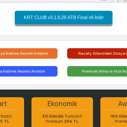
KRT CLUB v3.1.0.29 ATB Final v6 İndir
ya İndirme Resimli Anlatım
Racaty Sitesinden Dosya İ
 İndirme Resimli Anlatım
Premium Alma ve Hızlı İn
art
Ekonomik
Ava
rbobit
30 Günlük
Turbobit
180 Gün
65 TL
Premium
204 TL
Prem