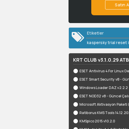
Satın A
Etiketler
kaspersky trial reset i
KRT CLUB v3.1.0.29 ATB F
ESET Antivirus 4 For Linux De
ESET Smart Security v8 - Gün
Windows Loader DAZ v2.2.2
ESET NOD32 v8 - Güncel Çalış
Microsoft Aktivasyon Paketi
Ratiborus KMS Tools 14.12.20
KMSpico 2015 v10.2.0