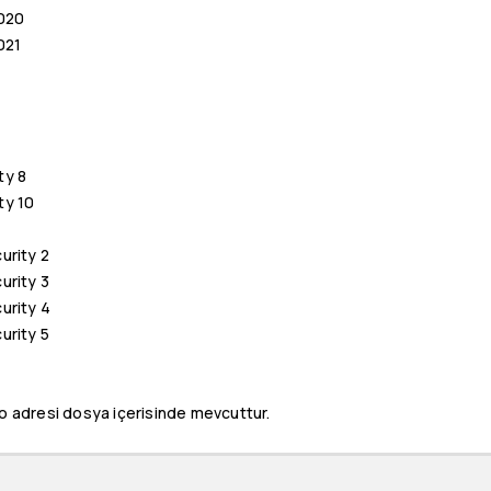
2020
021
ty 8
ty 10
urity 2
urity 3
urity 4
urity 5
deo adresi dosya içerisinde mevcuttur.