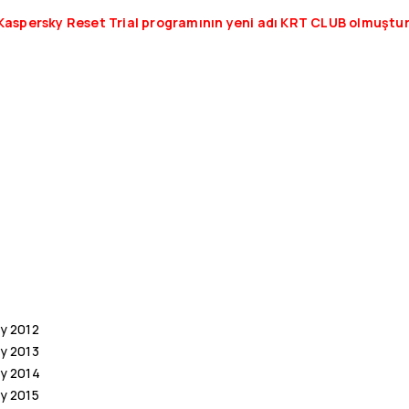
Kaspersky Reset Trial programının yeni adı KRT CLUB olmuştur
y 2012
y 2013
ty 2014
y 2015