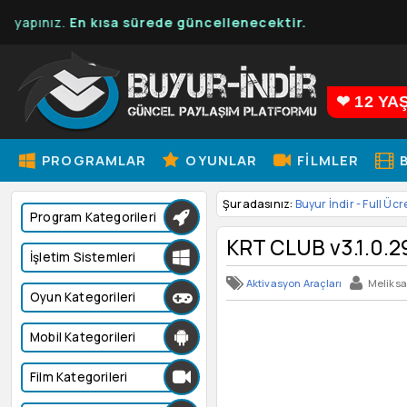
z.
En kısa sürede güncellenecektir.
❤ 12 YA
PROGRAMLAR
OYUNLAR
FILMLER
B
Şuradasınız:
Buyur İndir - Full Ücr
Program Kategorileri
KRT CLUB v3.1.0.29
İşletim Sistemleri
Aktivasyon Araçları
Meliks
Oyun Kategorileri
Mobil Kategorileri
Film Kategorileri