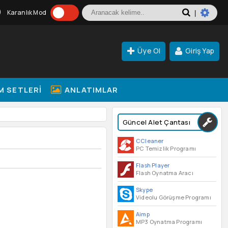
Karanlık Mod
|
Üye Ol
Giriş Yap
M SETLERI
ANLATIMLAR
Güncel Alet Çantası
CCleaner
PC Temizlik Programı
Flash Player
Flash Oynatma Aracı
Skype
Videolu Görüşme Programı
Aimp
MP3 Oynatma Programı