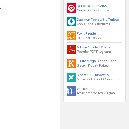
Nero Platinum 2020
.
Güçlü Disk Yazdırma
Daemon Tools Ultra Türkçe
Sanal Disk Oluşturma
Foxit Reader
Hızlı PDF Okuyucu
Adobe Acrobat XI Pro
Popüler PDF Programı
K-Lite Mega Codec Pack
Sistem Kodek Paketi
DirectX 12
-
DirectX 9
Microsoft DirectX Sürücüleri
WinRAR
Arşivleme ve Arşiv Açma