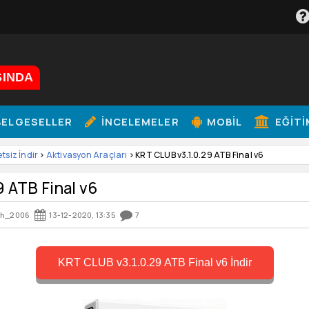
ŞINDA
ELGESELLER
İNCELEMELER
MOBIL
EĞITI
etsiz İndir
>
Aktivasyon Araçları
> KRT CLUB v3.1.0.29 ATB Final v6
 ATB Final v6
ah_2006
13-12-2020, 13:35
7
KRT CLUB v3.1.0.29 ATB Final v6 İndir