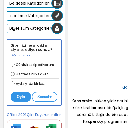
Belgesel Kategorileri
İnceleme Kategorileri
Diğer Tüm Kategoriler
Sitemizi ne sıklıkla
ziyaret ediyorsunuz?
Diğer anketler...
Günlük takip ediyorum
Haftada birkaç kez
Ayda yılda bir kez
KRT
Oyla
Sonuçlar
Kaspersky
, birkaç yıldır se
süre kısıtlaması olduğu içi
sürümü bittiğinde bir res
Office 2021 Çıktı Buyurun İndirin
Kaspersky programının h