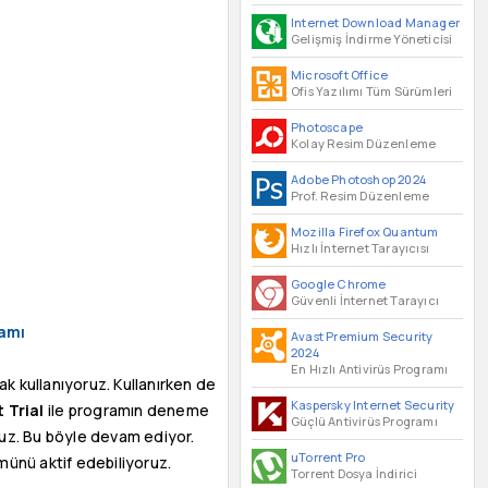
Internet Download Manager
Gelişmiş İndirme Yöneticisi
Microsoft Office
Ofis Yazılımı Tüm Sürümleri
Photoscape
Kolay Resim Düzenleme
Adobe Photoshop 2024
Prof. Resim Düzenleme
Mozilla Firefox Quantum
Hızlı İnternet Tarayıcısı
Google Chrome
Güvenli İnternet Tarayıcı
ramı
Avast Premium Security
2024
En Hızlı Antivirüs Programı
ak kullanıyoruz. Kullanırken de
Kaspersky Internet Security
 Trial
ile programın deneme
Güçlü Antivirüs Programı
uz. Bu böyle devam ediyor.
uTorrent Pro
münü aktif edebiliyoruz.
Torrent Dosya İndirici