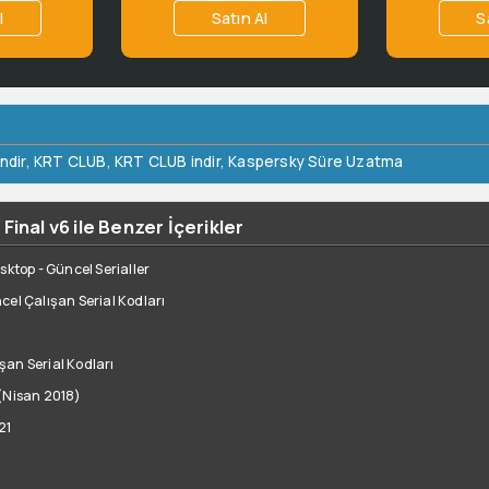
l
Satın Al
S
ndir
,
KRT CLUB
,
KRT CLUB indir
,
Kaspersky Süre Uzatma
inal v6 ile Benzer İçerikler
sktop - Güncel Serialler
cel Çalışan Serial Kodları
an Serial Kodları
 (Nisan 2018)
21