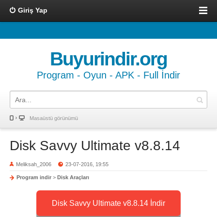
Giriş Yap
Buyurindir.org
Program - Oyun - APK - Full İndir
Masaüstü görünümü
Disk Savvy Ultimate v8.8.14
Meliksah_2006
23-07-2016, 19:55
Program indir
>
Disk Araçları
Disk Savvy Ultimate v8.8.14 İndir