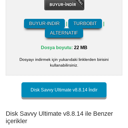
BUYUR-INDIR
|
TURBOBIT
|
ALTERNATIF
Dosya boyutu:
22 MB
Dosyayı indirmek için yukarıdaki linklerden birisini
kullanabilirsiniz.
Disk Savvy Ultimate v8.8.14 İndir
Disk Savvy Ultimate v8.8.14 ile Benzer
içerikler