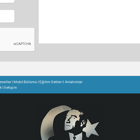
eseller
|
Mobil Bölümü
|
Eğitim Setleri
|
Anlatımlar
l
|
İletişim