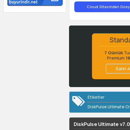
Cloud Sitesinden Dosya
Stand
7 Günlük
Tu
Premium
1
Satın A
Etiketler
DiskPulse Ultimate C
DiskPulse Ultimate v7.0.