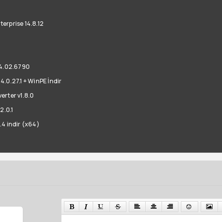
terprise 14.8.12
54.02.6790
14.0.27.1 + WinPE İndir
erter v1.8.0
2.0.1
4 indir (x64)