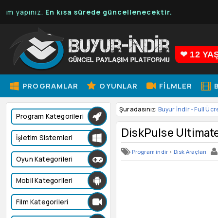
pınız.
En kısa sürede güncellenecektir.
❤ 12 YA
PROGRAMLAR
OYUNLAR
FILMLER
B
Şuradasınız:
Buyur İndir - Full Ücr
Program Kategorileri
DiskPulse Ultimate
İşletim Sistemleri
Program indir
>
Disk Araçları
Oyun Kategorileri
Mobil Kategorileri
Film Kategorileri