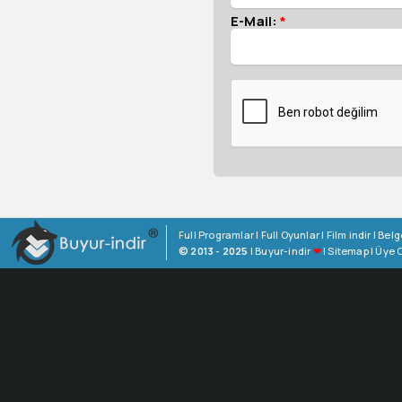
E-Mail:
*
Full Programlar
|
Full Oyunlar
|
Film indir
|
Belg
© 2013 - 2025
|
Buyur-indir
❤
|
Sitemap
|
Üye O