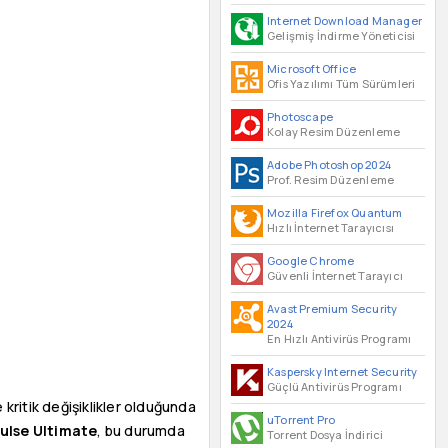
Internet Download Manager
Gelişmiş İndirme Yöneticisi
Microsoft Office
Ofis Yazılımı Tüm Sürümleri
Photoscape
Kolay Resim Düzenleme
Adobe Photoshop 2024
Prof. Resim Düzenleme
Mozilla Firefox Quantum
Hızlı İnternet Tarayıcısı
Google Chrome
Güvenli İnternet Tarayıcı
Avast Premium Security
2024
En Hızlı Antivirüs Programı
Kaspersky Internet Security
Güçlü Antivirüs Programı
 kritik değişiklikler olduğunda
uTorrent Pro
ulse Ultimate
, bu durumda
Torrent Dosya İndirici