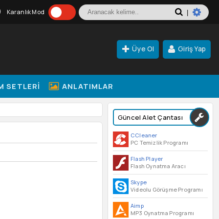
Karanlık Mod
|
Üye Ol
Giriş Yap
M SETLERI
ANLATIMLAR
Güncel Alet Çantası
CCleaner
PC Temizlik Programı
Flash Player
Flash Oynatma Aracı
Skype
Videolu Görüşme Programı
Aimp
MP3 Oynatma Programı