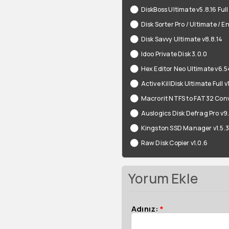
DiskBoss Ultimate v5.8.16 Full
Disk Sorter Pro / Ultimate / En
Disk Savvy Ultimate v8.8.14
Idoo Private Disk 3.0.0
Hex Editor Neo Ultimate v6.
Active KillDisk Ultimate Full v
Macrorit NTFS to FAT32 Conv
Auslogics Disk Defrag Pro v9.
Kingston SSD Manager v1.5.3.
Raw Disk Copier v1.0.6
Yorum Ekle
Adınız:
*