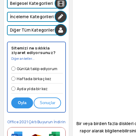
Belgesel Kategorileri
İnceleme Kategorileri
Diğer Tüm Kategoriler
Sitemizi ne sıklıkla
ziyaret ediyorsunuz?
Diğer anketler...
Günlük takip ediyorum
Haftada birkaç kez
Ayda yılda bir kez
Oyla
Sonuçlar
Office 2021 Çıktı Buyurun İndirin
Bir veya birden fazla diskleri
rapor alarak bilgilenebilirs