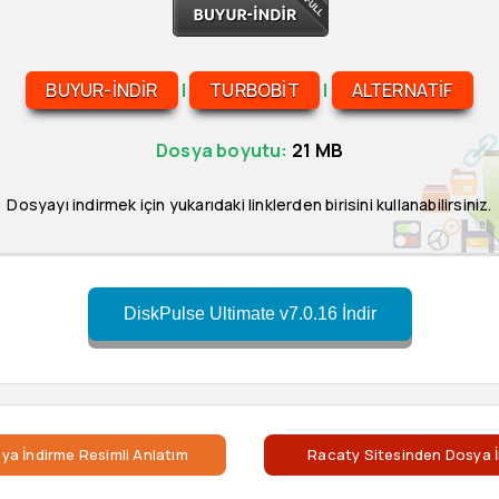
BUYUR-INDIR
|
TURBOBIT
|
ALTERNATIF
Dosya boyutu:
21 MB
Dosyayı indirmek için yukarıdaki linklerden birisini kullanabilirsiniz.
DiskPulse Ultimate v7.0.16 İndir
ya İndirme Resimli Anlatım
Racaty Sitesinden Dosya İ