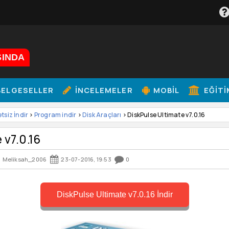
ŞINDA
ELGESELLER
İNCELEMELER
MOBIL
EĞITI
etsiz İndir
>
Program indir
>
Disk Araçları
> DiskPulse Ultimate v7.0.16
 v7.0.16
Meliksah_2006
23-07-2016, 19:53
0
DiskPulse Ultimate v7.0.16 İndir