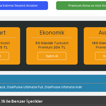
 İndirme Resimli Anlatım
Premium Alma ve Hızlı İn
art
Ekonomik
Ava
rbobit
30 Günlük
Turbobit
180 Gün
65 TL
Premium
204 TL
Prem
l
Satın Al
S
rack
,
DiskPulse Ultimate Full
,
DiskPulse Ultimate indir
16 ile Benzer İçerikler