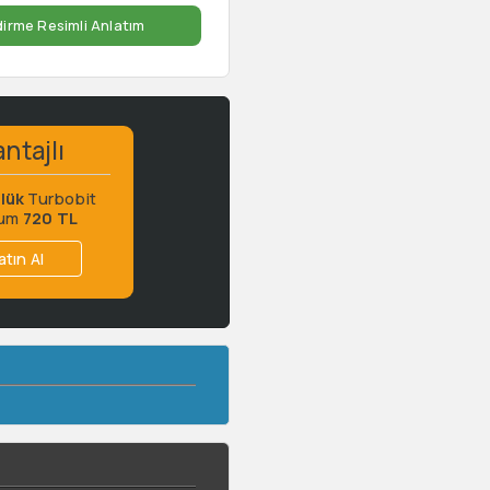
dirme Resimli Anlatım
ntajlı
lük
Turbobit
ium
720 TL
atın Al