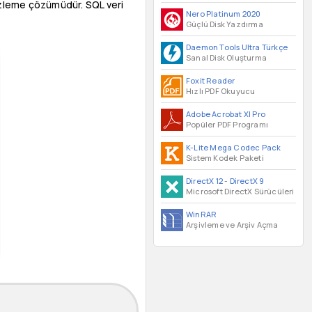
r izleme çözümüdür. SQL veri
Nero Platinum 2020
Güçlü Disk Yazdırma
Daemon Tools Ultra Türkçe
Sanal Disk Oluşturma
Foxit Reader
Hızlı PDF Okuyucu
Adobe Acrobat XI Pro
Popüler PDF Programı
K-Lite Mega Codec Pack
Sistem Kodek Paketi
DirectX 12
-
DirectX 9
Microsoft DirectX Sürücüleri
WinRAR
Arşivleme ve Arşiv Açma