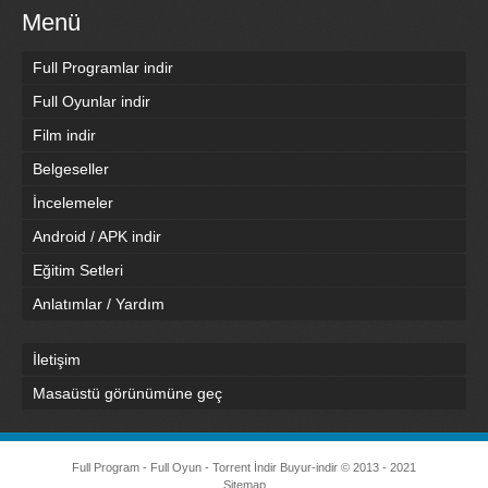
Menü
Full Programlar indir
Full Oyunlar indir
Film indir
Belgeseller
İncelemeler
Android / APK indir
Eğitim Setleri
Anlatımlar / Yardım
İletişim
Masaüstü görünümüne geç
Full Program - Full Oyun - Torrent İndir
Buyur-indir
© 2013 - 2021
Sitemap