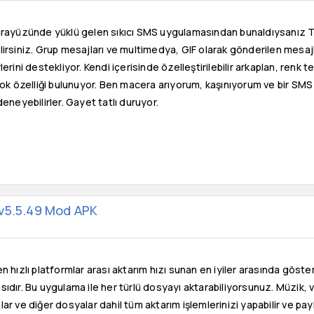
arayüzünde yüklü gelen sıkıcı SMS uygulamasından bunaldıysanız 
irsiniz. Grup mesajları ve multimedya, GIF olarak gönderilen mesaj
erini destekliyor. Kendi içerisinde özelleştirilebilir arkaplan, renk 
çok özelliği bulunuyor. Ben macera arıyorum, kaşınıyorum ve bir SM
deneyebilirler. Gayet tatlı duruyor.
 v5.5.49 Mod APK
n hızlı platformlar arası aktarım hızı sunan en iyiler arasında göster
ıdır. Bu uygulama ile her türlü dosyayı aktarabiliyorsunuz. Müzik, v
ar ve diğer dosyalar dahil tüm aktarım işlemlerinizi yapabilir ve pay