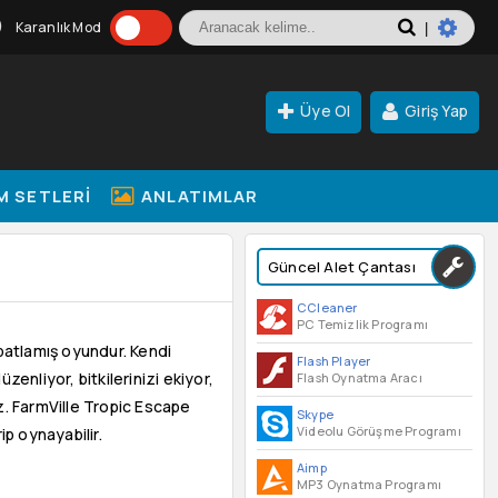
Karanlık Mod
|
Üye Ol
Giriş Yap
M SETLERI
ANLATIMLAR
Güncel Alet Çantası
CCleaner
PC Temizlik Programı
patlamış oyundur. Kendi
Flash Player
nliyor, bitkilerinizi ekiyor,
Flash Oynatma Aracı
. FarmVille Tropic Escape
Skype
Videolu Görüşme Programı
ip oynayabilir.
Aimp
MP3 Oynatma Programı