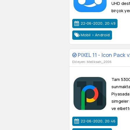
UHD deste
birçok ye
22-06-2020, 20:49
Mobil
>
Android
PIXEL 11 - Icon Pack 
Ekleyen: Meliksah_2006
Tam 5300+
sunmaktad
Piyasadak
simgeler 
ve elbette
22-06-2020, 20:46