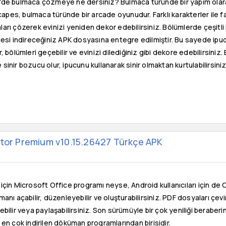
'de bulmaca çözmeye ne dersiniz? Bulmaca türünde bir yapım olara
es, bulmaca türünde bir arcade oyunudur. Farklı karakterler ile fark
arı çözerek evinizi yeniden dekor edebilirsiniz. Bölümlerde çeşitli ip 
lesi indireceğiniz APK dosyasına entegre edilmiştir. Bu sayede ipuc
r, bölümleri geçebilir ve evinizi dilediğiniz gibi dekore edebilirsin
sinir bozucu olur, ipucunu kullanarak sinir olmaktan kurtulabilirsiniz
itor Premium v10.15.26427 Türkçe APK
çin Microsoft Office programı neyse, Android kullanıcıları için de 
nı açabilir, düzenleyebilir ve oluşturabilirsiniz. PDF dosyaları çevir
bilir veya paylaşabilirsiniz. Son sürümüyle bir çok yeniliği beraber
en çok indirilen döküman programlarından birisidir.