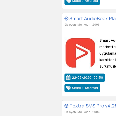
Mobil
>
Android
Smart AudioBook Pla
Ekleyen: Meliksah_2006
Smart Aud
markette
uygulamas
karakter 
sürümü ile
22-06-2020, 20:59
Mobil
>
Android
Textra SMS Pro v4.2
Ekleyen: Meliksah_2006