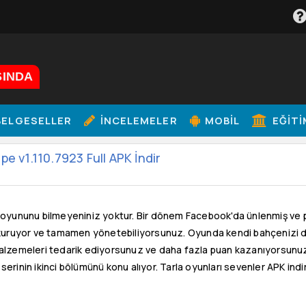
ŞINDA
ELGESELLER
İNCELEMELER
MOBIL
EĞITI
pe v1.110.7923 Full APK İndir
 oyununu bilmeyeniniz yoktur. Bir dönem Facebook'da ünlenmiş ve 
 kuruyor ve tamamen yönetebiliyorsunuz. Oyunda kendi bahçenizi düze
alzemeleri tedarik ediyorsunuz ve daha fazla puan kazanıyorsunuz
serinin ikinci bölümünü konu alıyor. Tarla oyunları sevenler APK indir