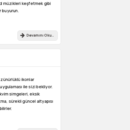
nd müzikleri keşfetmek gibi
r buyurun.
Devamını Oku..
ünürlüklü ikonlar
ygulaması ile sizi bekliyor.
kvim simgeleri, eksik
ma, sürekli güncel altyapısı
lirler.