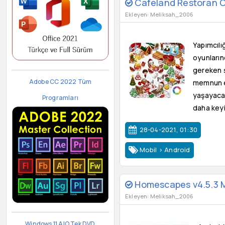
Cafeland Restoran Oyu
Ekleyen: Meliksah_2006
Yapımcılı
oyunların
gereken ş
Adobe CC 2022 Tüm
memnun e
yaşayacaks
Programları
daha keyif
28-04-2021, 01:30
Mobil
>
Android
Homescapes v4.5.3 
Ekleyen: Meliksah_2006
Windows 11 AIO Tek DVD