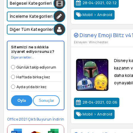
28-04-2021, 02:12
Belgesel Kategorileri
Mobil
>
Android
İnceleme Kategorileri
Diğer Tüm Kategoriler
Disney Emoji Blitz v41
Ekleyen: Winchester
Sitemizi ne sıklıkla
ziyaret ediyorsunuz?
Diğer anketler...
Disney ka
Günlük takip ediyorum
kazanın v
daha kola
Haftada birkaç kez
oynayabili
Ayda yılda bir kez
Oyla
Sonuçlar
28-04-2021, 02:06
Mobil
>
Android
Office 2021 Çıktı Buyurun İndirin