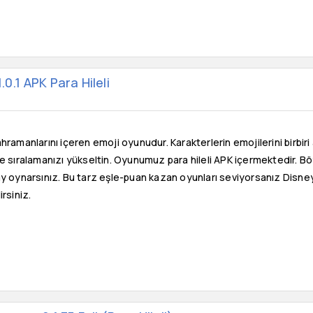
.0.1 APK Para Hileli
hramanlarını içeren emoji oyunudur. Karakterlerin emojilerini birbiri
e sıralamanızı yükseltin. Oyunumuz para hileli APK içermektedir. Böy
y oynarsınız. Bu tarz eşle-puan kazan oyunları seviyorsanız Disney 
rsiniz.