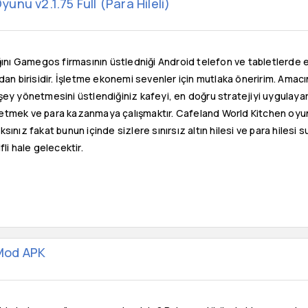
nu v2.1.75 Full (Para Hileli)
ğını Gamegos firmasının üstledniği Android telefon ve tabletlerde
dan birisidir. İşletme ekonemi sevenler için mutlaka öneririm. Ama
ey yönetmesini üstlendiğiniz kafeyi, en doğru stratejiyi uygulayar
tmek ve para kazanmaya çalışmaktır. Cafeland World Kitchen oyun
ınız fakat bunun içinde sizlere sınırsız altın hilesi ve para hilesi s
li hale gelecektir.
Mod APK