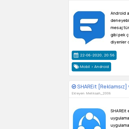
Android 
deneyebil
mesaj türl
gibi pek 
diyenler 
22-06-2020, 20:56
Mobil
>
Android
SHAREit [Reklamsız]
Ekleyen: Meliksah_2006
SHAREit e
uygulamas
uygulamal