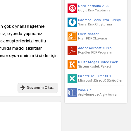
Nero Platinum 2020
Güçlü Disk Yazdırma
Daemon Tools Ultra Türkçe
Sanal Disk Oluşturma
 en çok oynanan işletme
cınız, oyunda yapmanız
Foxit Reader
Hızlı PDF Okuyucu
ak müşterilerinizi mutlu
unda maddi sıkıntılar
Adobe Acrobat XI Pro
Popüler PDF Programı
unan oyun eminim ki sizler için
K-Lite Mega Codec Pack
Sistem Kodek Paketi
DirectX 12
-
DirectX 9
Microsoft DirectX Sürücüleri
Devamını Oku..
WinRAR
Arşivleme ve Arşiv Açma