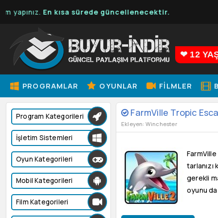
nız.
En kısa sürede güncellenecektir.
❤ 12 YA
PROGRAMLAR
OYUNLAR
FILMLER
B
FarmVille Tropic Esca
Program Kategorileri
Ekleyen: Winchester
İşletim Sistemleri
FarmVille
Oyun Kategorileri
tarlanızı
gerekli m
Mobil Kategorileri
oyunu da 
Film Kategorileri