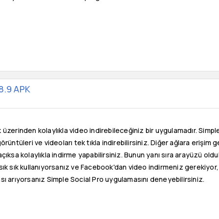
.8.9 APK
üzerinden kolaylıkla video indirebileceğiniz bir uygulamadır. Simple 
örüntüleri ve videoları tek tıkla indirebilirsiniz. Diğer ağlara eriş
çıksa kolaylıkla indirme yapabilirsiniz. Bunun yanı sıra arayüzü old
ık sık kullanıyorsanız ve Facebook'dan video indirmeniz gerekiyor,
ı arıyorsanız Simple Social Pro uygulamasını deneyebilirsiniz.