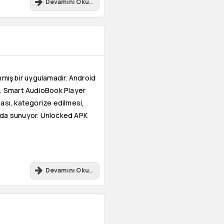
Devamını Oku..
nmış bir uygulamadır. Android
z. Smart AudioBook Player
ması, kategorize edilmesi,
arada sunuyor. Unlocked APK
Devamını Oku..