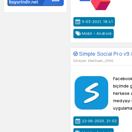
5-03-2021, 18:41
Mobil
>
Android
Simple Social Pro v9
Ekleyen: Meliksah_2006
Facebook 
biçimde g
herkese a
medyayı s
uygulamas
22-06-2020, 21:02