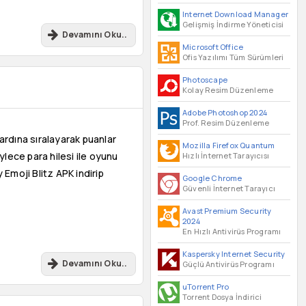
Internet Download Manager
Gelişmiş İndirme Yöneticisi
Devamını Oku..
Microsoft Office
Ofis Yazılımı Tüm Sürümleri
Photoscape
Kolay Resim Düzenleme
Adobe Photoshop 2024
Prof. Resim Düzenleme
 ardına sıralayarak puanlar
Mozilla Firefox Quantum
lece para hilesi ile oyunu
Hızlı İnternet Tarayıcısı
Emoji Blitz APK indirip
Google Chrome
Güvenli İnternet Tarayıcı
Avast Premium Security
2024
En Hızlı Antivirüs Programı
Kaspersky Internet Security
Devamını Oku..
Güçlü Antivirüs Programı
uTorrent Pro
Torrent Dosya İndirici