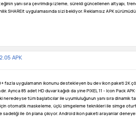
ğinin yanı sıra çevrimdışı izleme, sürekli güncellenen altyapı, tre
nilik SHAREit uygulamasında sizi bekliyor. Reklamsız APK sürümüdü
v2.05 APK
 fazla uygulamanın ikonunu destekleyen bu dev ikon paketi 2K çöz
ır. Ayrıca 85 adet HD duvar kağıdı da yine PIXEL 11 - Icon Pack APK u
i neredeyse tüm başlatıcılar ile uyumluluğunun yanı sıra dinamik ta
için otomatik maskeleme, üçlü simgeleme teknikleri ile simge oturt
 sadeliği ile ön plana çıkıyor. Android ikon paketi arayanlar deneyebi