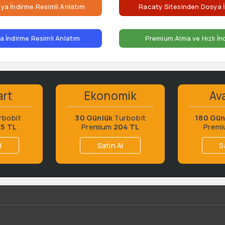
ya İndirme Resimli Anlatım
Racaty Sitesinden Dosya İ
 İndirme Resimli Anlatım
Premium Alma ve Hızlı İn
art
Ekonomik
Ava
rbobit
30 Günlük
Turbobit
180 Gün
65 TL
Premium
204 TL
Prem
l
Satın Al
S