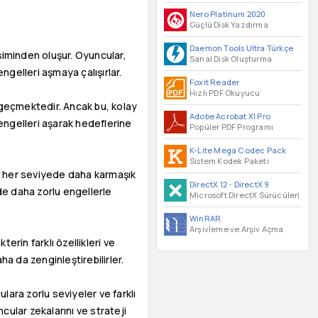
Nero Platinum 2020
Güçlü Disk Yazdırma
Daemon Tools Ultra Türkçe
eşiminden oluşur. Oyuncular,
Sanal Disk Oluşturma
engelleri aşmaya çalışırlar.
Foxit Reader
Hızlı PDF Okuyucu
 geçmektedir. Ancak bu, kolay
Adobe Acrobat XI Pro
 engelleri aşarak hedeflerine
Popüler PDF Programı
K-Lite Mega Codec Pack
Sistem Kodek Paketi
er, her seviyede daha karmaşık
DirectX 12
-
DirectX 9
nde daha zorlu engellerle
Microsoft DirectX Sürücüleri
WinRAR
Arşivleme ve Arşiv Açma
erin farklı özellikleri ve
a da zenginleştirebilirler.
lara zorlu seviyeler ve farklı
cular zekalarını ve strateji