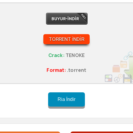
TORRENT İNDIR
Crack:
TENOKE
Format:
.torrent
Ria İndir