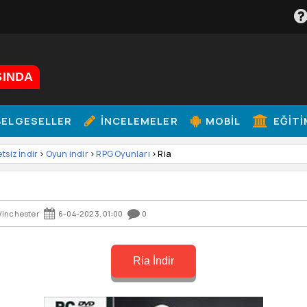
ŞINDA
ELGESELLER
İNCELEMELER
MOBIL
EĞITI
etsiz İndir
>
Oyun indir
>
RPG Oyunları
> Ria
inchester
6-04-2023, 01:00
0
Ria İndir