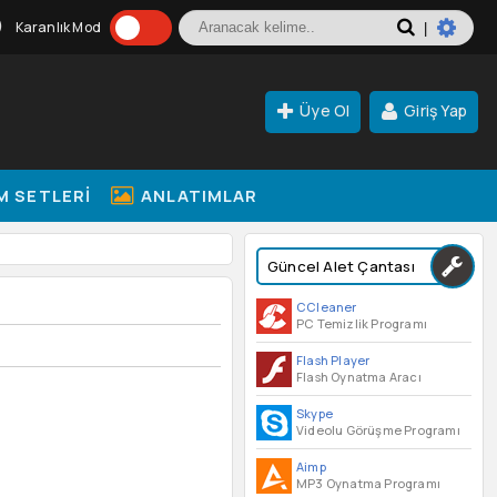
Karanlık Mod
|
Üye Ol
Giriş Yap
M SETLERI
ANLATIMLAR
Güncel Alet Çantası
CCleaner
PC Temizlik Programı
Flash Player
Flash Oynatma Aracı
Skype
Videolu Görüşme Programı
Aimp
MP3 Oynatma Programı