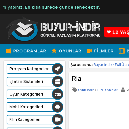
ınız.
En kısa sürede güncellenecektir.
❤ 12 YA
PROGRAMLAR
OYUNLAR
FILMLER
B
Şuradasınız:
Buyur İndir - Full Ücr
Program Kategorileri
Ria
İşletim Sistemleri
Oyun indir
>
RPG Oyunları
W
Oyun Kategorileri
Mobil Kategorileri
Film Kategorileri