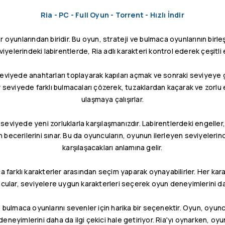
Ria - PC - Full Oyun - Torrent - Hızlı İndir
 oyunlarından biridir. Bu oyun, strateji ve bulmaca oyunlarının birl
eviyelerindeki labirentlerde, Ria adlı karakteri kontrol ederek çeşitli 
seviyede anahtarları toplayarak kapıları açmak ve sonraki seviyeye
her seviyede farklı bulmacaları çözerek, tuzaklardan kaçarak ve zorlu
ulaşmaya çalışırlar.
her seviyede yeni zorluklarla karşılaşmanızdır. Labirentlerdeki engell
n becerilerini sınar. Bu da oyuncuların, oyunun ilerleyen seviyeleri
karşılaşacakları anlamına gelir.
farklı karakterler arasından seçim yaparak oynayabilirler. Her karakt
cular, seviyelere uygun karakterleri seçerek oyun deneyimlerini dah
e bulmaca oyunlarını sevenler için harika bir seçenektir. Oyun, oyuncu
eneyimlerini daha da ilgi çekici hale getiriyor. Ria'yı oynarken, oyun