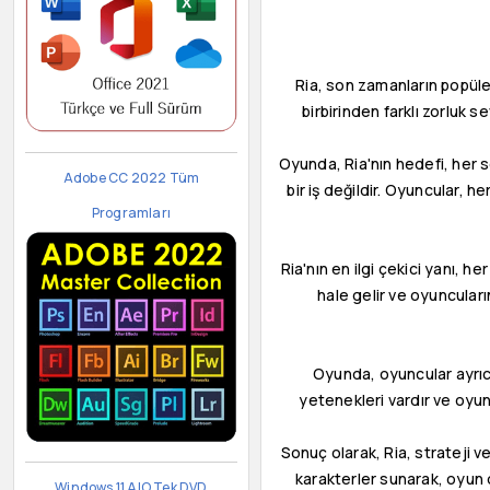
Ria, son zamanların popüler
birbirinden farklı zorluk s
Oyunda, Ria'nın hedefi, her 
Adobe CC 2022 Tüm
bir iş değildir. Oyuncular, 
Programları
Ria'nın en ilgi çekici yanı, 
hale gelir ve oyuncuları
Oyunda, oyuncular ayrıca 
yetenekleri vardır ve oyun
Sonuç olarak, Ria, strateji v
karakterler sunarak, oyun d
Windows 11 AIO Tek DVD