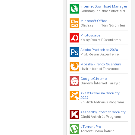
Internet Download Manager
Gelişmiş İndirme Yöneticisi
Microsoft Office
Ofis Yazılımı Tüm Sürümleri
Photoscape
Kolay Resim Düzenleme
Adobe Photoshop 2024
Prof. Resim Düzenleme
Mozilla Firefox Quantum
Hızlı İnternet Tarayıcısı
Google Chrome
Güvenli İnternet Tarayıcı
Avast Premium Security
2024
En Hızlı Antivirüs Programı
Kaspersky Internet Security
Güçlü Antivirüs Programı
uTorrent Pro
Torrent Dosya İndirici