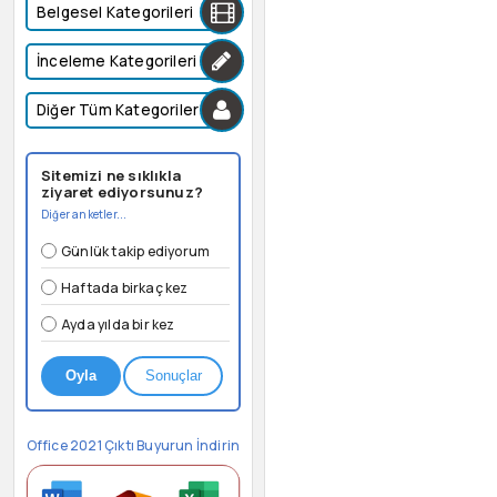
Belgesel Kategorileri
İnceleme Kategorileri
Diğer Tüm Kategoriler
Sitemizi ne sıklıkla
ziyaret ediyorsunuz?
Diğer anketler...
Günlük takip ediyorum
Haftada birkaç kez
Ayda yılda bir kez
Oyla
Sonuçlar
Office 2021 Çıktı Buyurun İndirin