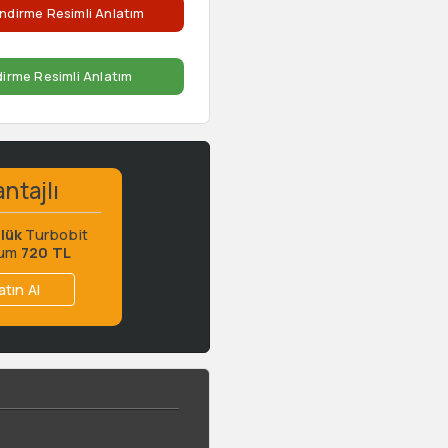
ndirme Resimli Anlatım
dirme Resimli Anlatım
ntajlı
lük
Turbobit
ium
720 TL
atın Al