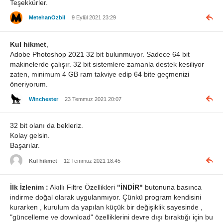
Teşekkürler.
MetehanOzbil
9 Eylül 2021 23:29
Kul hikmet
,
Adobe Photoshop 2021 32 bit bulunmuyor. Sadece 64 bit
makinelerde çalışır. 32 bit sistemlere zamanla destek kesiliyor
zaten, minimum 4 GB ram takviye edip 64 bite geçmenizi
öneriyorum.
Winchester
23 Temmuz 2021 20:07
32 bit olanı da bekleriz.
Kolay gelsin.
Başarılar.
Kul hikmet
12 Temmuz 2021 18:45
İlk İzlenim :
Akıllı Filtre Özellikleri
"İNDİR"
butonuna basınca
indirme doğal olarak uygulanmıyor. Çünkü program kendisini
kurarken , kurulum da yapılan küçük bir değişiklik sayesinde ,
"güncelleme ve download" özelliklerini devre dışı bıraktığı için bu