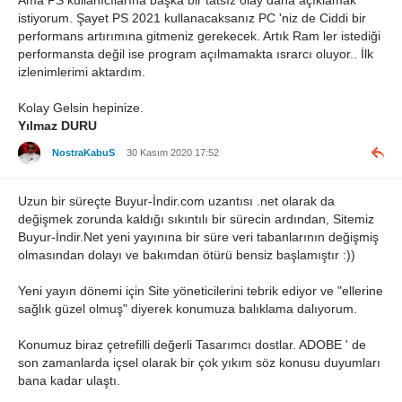
Ama PS kullanıcılarına başka bir tatsız olay daha açıklamak
istiyorum. Şayet PS 2021 kullanacaksanız PC 'niz de Ciddi bir
performans artırımına gitmeniz gerekecek. Artık Ram ler istediği
performansta değil ise program açılmamakta ısrarcı oluyor.. İlk
izlenimlerimi aktardım.
Kolay Gelsin hepinize.
Yılmaz DURU
NostraKabuS
30 Kasım 2020 17:52
Uzun bir süreçte Buyur-İndir.com uzantısı .net olarak da
değişmek zorunda kaldığı sıkıntılı bir sürecin ardından, Sitemiz
Buyur-İndir.Net yeni yayınına bir süre veri tabanlarının değişmiş
olmasından dolayı ve bakımdan ötürü bensiz başlamıştır :))
Yeni yayın dönemi için Site yöneticilerini tebrik ediyor ve "ellerine
sağlık güzel olmuş" diyerek konumuza balıklama dalıyorum.
Konumuz biraz çetrefilli değerli Tasarımcı dostlar. ADOBE ' de
son zamanlarda içsel olarak bir çok yıkım söz konusu duyumları
bana kadar ulaştı.