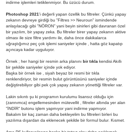
indirme işlemleri tetiklenmiyor. Bu üzücü durum.
Photoshop 2021
'i değerli yapan özellik bu filtreler. Çünkü yapay
zekanın devreye girdiği bu "Filtres >> Neuroun" ismindende
anlaşılacağı gibi "NÖRON" yani beyin sinirleri gibi davranan özel
bir yazılım, bir yapay zeka. Bu filtreler birer yapay zekanın aktive
olması ile size filtre yardımı ile, daha önce dakikalarca
uğraştığımız peç çok işlemi saniyeler içinde , hatta göz kapatıp
açıncaya kadar uyguluyor.
Örnek ; her hangi bir resmin arka planını
bir tıkla
kendisi Akıllı
bir şekilde saniyeler içinde yok ediyor.
Başka bir örnek ise , siyah beyaz bir resmi bir tıkla
renklendiriyor, bir resmin bulut görüntüsünü saniyeler içinde
değiştirebiliyor gibi pek çok yapay zekanın yönettiği filtreler var.
Lakin sıkıntı şu ki programın kurulumu lisansız olduğu için
(zannımca) engellemesinden mütevellit , filtreler altında yer alan
"İNDİR" butonu işlem yapmıyor yani indirme yapmıyor.
Bakalım bir kaç zaman daha bekleyelim bu filtreleri birleri bu
yazılıma dışardan da eklenecek şekilde bir formul bulur. Kısmet.