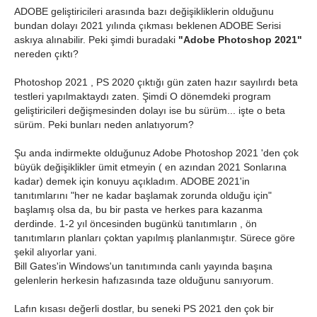
ADOBE geliştiricileri arasında bazı değişikliklerin olduğunu
bundan dolayı 2021 yılında çıkması beklenen ADOBE Serisi
askıya alınabilir. Peki şimdi buradaki
"Adobe Photoshop 2021"
nereden çıktı?
Photoshop 2021 , PS 2020 çıktığı gün zaten hazır sayılırdı beta
testleri yapılmaktaydı zaten. Şimdi O dönemdeki program
geliştiricileri değişmesinden dolayı ise bu sürüm... işte o beta
sürüm. Peki bunları neden anlatıyorum?
Şu anda indirmekte olduğunuz Adobe Photoshop 2021 'den çok
büyük değişiklikler ümit etmeyin ( en azından 2021 Sonlarına
kadar) demek için konuyu açıkladım. ADOBE 2021'in
tanıtımlarını "her ne kadar başlamak zorunda olduğu için"
başlamış olsa da, bu bir pasta ve herkes para kazanma
derdinde. 1-2 yıl öncesinden bugünkü tanıtımların , ön
tanıtımların planları çoktan yapılmış planlanmıştır. Sürece göre
şekil alıyorlar yani.
Bill Gates'in Windows'un tanıtımında canlı yayında başına
gelenlerin herkesin hafızasında taze olduğunu sanıyorum.
Lafın kısası değerli dostlar, bu seneki PS 2021 den çok bir