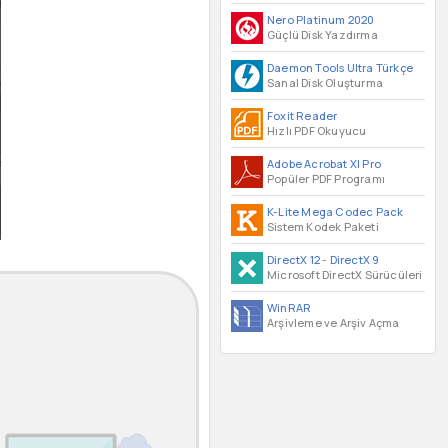
Nero Platinum 2020
Güçlü Disk Yazdırma
Daemon Tools Ultra Türkçe
Sanal Disk Oluşturma
Foxit Reader
Hızlı PDF Okuyucu
Adobe Acrobat XI Pro
Popüler PDF Programı
K-Lite Mega Codec Pack
Sistem Kodek Paketi
DirectX 12
-
DirectX 9
Microsoft DirectX Sürücüleri
WinRAR
Arşivleme ve Arşiv Açma