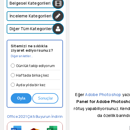
Belgesel Kategorileri
İnceleme Kategorileri
Diğer Tüm Kategoriler
Sitemizi ne sıklıkla
ziyaret ediyorsunuz?
Diğer anketler...
Günlük takip ediyorum
Haftada birkaç kez
Ayda yılda bir kez
Eğer
Adobe Photoshop
yazı
Oyla
Sonuçlar
Panel for Adobe Photosh
rötuş yapabiliyorsunuz. Kendi 
da özellik barınd
Office 2021 Çıktı Buyurun İndirin