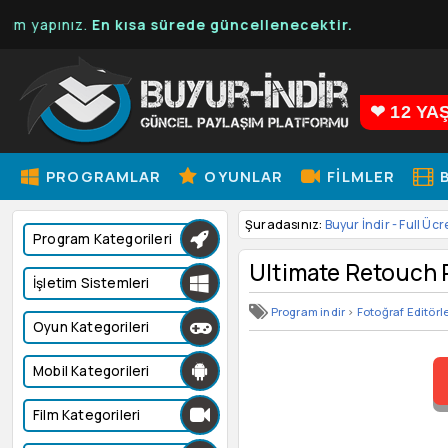
apınız.
En kısa sürede güncellenecektir.
❤ 12 YA
PROGRAMLAR
OYUNLAR
FILMLER
B
Şuradasınız:
Buyur İndir - Full Ücr
Program Kategorileri
Ultimate Retouch 
İşletim Sistemleri
Program indir
>
Fotoğraf Editörle
Oyun Kategorileri
Mobil Kategorileri
Film Kategorileri