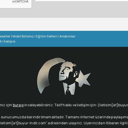
eseller
|
Mobil Bölümü
|
Eğitim Setleri
|
Anlatımlar
l
|
İletişim
mız için
burayı
inceleyebilirsiniz. Telif hakkı ve iletişim için: (iletisim[at]buy
çeriği sunucumuzda barındırılmamaktadır. Tamamı internet üzerinde paylaşıma 
letisim[at]buyur-indir.com" adresinden ulaşınız. Uyarınızdan itibaren ilgili içe