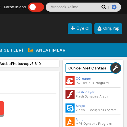
Karanlık Mod
|
Üye Ol
Giriş Yap
M SETLERI
ANLATIMLAR
 Adobe Photoshop v3.8.10
Güncel Alet Çantası
CCleaner
PC Temizlik Programı
Flash Player
Flash Oynatma Aracı
Skype
Videolu Görüşme Programı
Aimp
MP3 Oynatma Programı