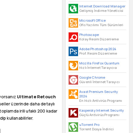
Internet Download Manager
Gelişmiş İndirme Yöneticisi
Microsoft Office
Ofis Yazılımı Tüm Sürümleri
Photoscape
Kolay Resim Düzenleme
Adobe Photoshop 2024
Prof. Resim Düzenleme
Mozilla Firefox Quantum
Hızlı İnternet Tarayıcısı
Google Chrome
Güvenli İnternet Tarayıcı
Avast Premium Security
2024
ıyorsanız
Ultimate Retouch
En Hızlı Antivirüs Programı
eller üzerinde daha detaylı
Kaspersky Internet Security
toplamda irili ufaklı 200 kadar
Güçlü Antivirüs Programı
p kullanabilirler.
uTorrent Pro
Torrent Dosya İndirici