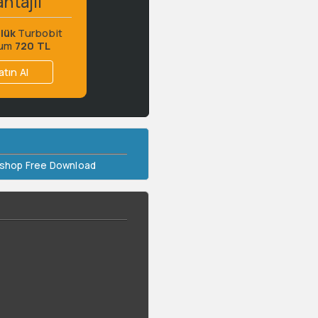
ntajlı
lük
Turbobit
ium
720 TL
atın Al
oshop Free Download