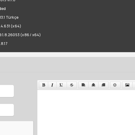
ded
3.1 Türkçe
.4.631 (x64)
.1.8.26053 (x86 / x64)
8.17