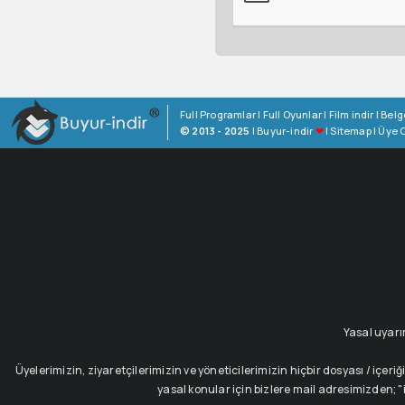
Full Programlar
|
Full Oyunlar
|
Film indir
|
Belg
© 2013 - 2025
|
Buyur-indir
❤
|
Sitemap
|
Üye O
Yasal uyarı
Üyelerimizin, ziyaretçilerimizin ve yöneticilerimizin hiçbir dosyası / i
yasal konular için bizlere mail adresimizden; "i