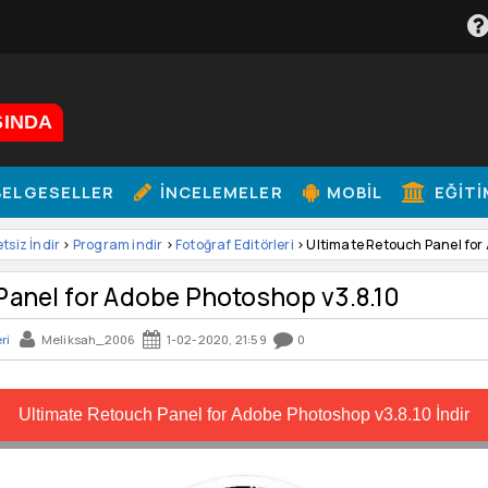
ŞINDA
ELGESELLER
İNCELEMELER
MOBIL
EĞITI
etsiz İndir
>
Program indir
>
Fotoğraf Editörleri
> Ultimate Retouch Panel for
Panel for Adobe Photoshop v3.8.10
ri
Meliksah_2006
1-02-2020, 21:59
0
Ultimate Retouch Panel for Adobe Photoshop v3.8.10 İndir