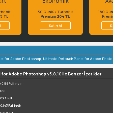
art
Ekonomik
Ava
rbobit
30 Günlük
Turbobit
180 Gün
65 TL
Premium
204 TL
Prem
l
Satın Al
S
nel for Adobe Photoshop
,
Ultimate Retouch Panel for Adobe Phot
for Adobe Photoshop v3.8.10 ile Benzer İçerikler
.59 Full İndir
2021
023 Full
.143 Full İndir
019 v17.0