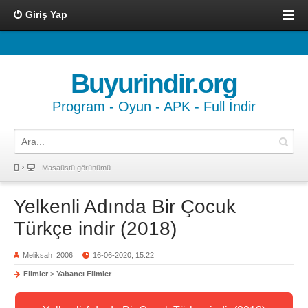
Giriş Yap
Buyurindir.org
Program - Oyun - APK - Full İndir
Masaüstü görünümü
Yelkenli Adında Bir Çocuk
Türkçe indir (2018)
Meliksah_2006
16-06-2020, 15:22
Filmler
>
Yabancı Filmler