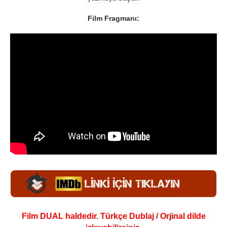
Film Fragmanı:
Film DUAL haldedir. Türkçe Dublaj / Orjinal dilde