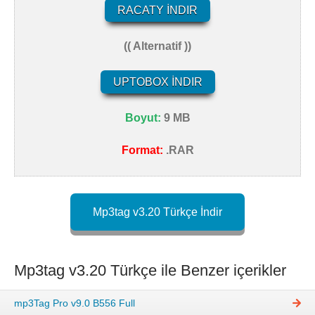
RACATY İNDIR
(( Alternatif ))
UPTOBOX İNDIR
Boyut:
9 MB
Format:
.RAR
Mp3tag v3.20 Türkçe İndir
Mp3tag v3.20 Türkçe ile Benzer içerikler
mp3Tag Pro v9.0 B556 Full