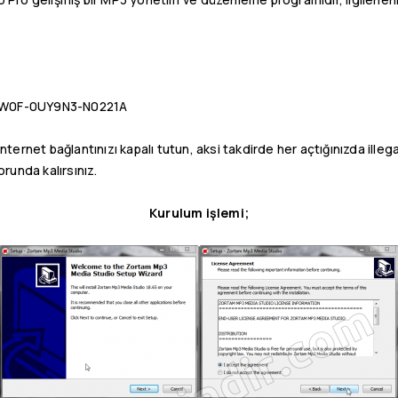
W0F-0UY9N3-N0221A
ternet bağlantınızı kapalı tutun, aksi takdirde her açtığınızda illegal
runda kalırsınız.
Kurulum işlemi;