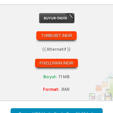
TURBOBIT İNDIR
(( Alternatif ))
PIXELDRAIN İNDIR
Boyut:
71 MB
Format:
.RAR