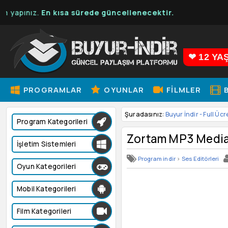
.
En kısa sürede güncellenecektir.
❤ 12 YA
PROGRAMLAR
OYUNLAR
FILMLER
B
Şuradasınız:
Buyur İndir - Full Ücr
Program Kategorileri
Zortam MP3 Media 
İşletim Sistemleri
Program indir
>
Ses Editörleri
Oyun Kategorileri
Mobil Kategorileri
Film Kategorileri