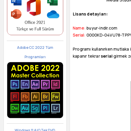
Lisans detayları:
Name:
buyur-indir.com
Serial:
0000KD-04VU78-TPP
Adobe CC 2022 Tüm
Programı kullanırken mutlaka in
kapanır tekrar
serial
girmek zo
Programları
Windows 11 AIO Tek DVD