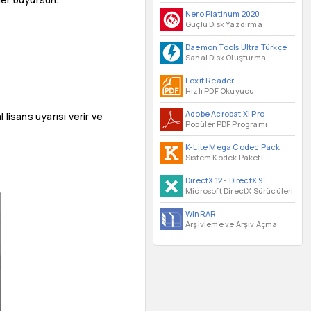
Nero Platinum 2020
Güçlü Disk Yazdırma
Daemon Tools Ultra Türkçe
Sanal Disk Oluşturma
Foxit Reader
Hızlı PDF Okuyucu
Adobe Acrobat XI Pro
 lisans uyarısı verir ve
Popüler PDF Programı
K-Lite Mega Codec Pack
Sistem Kodek Paketi
DirectX 12
-
DirectX 9
Microsoft DirectX Sürücüleri
WinRAR
Arşivleme ve Arşiv Açma