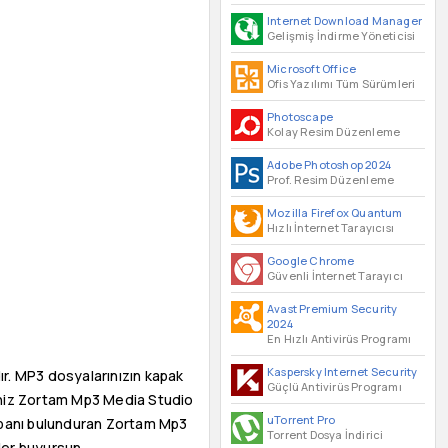
Internet Download Manager
Gelişmiş İndirme Yöneticisi
Microsoft Office
Ofis Yazılımı Tüm Sürümleri
Photoscape
Kolay Resim Düzenleme
Adobe Photoshop 2024
Prof. Resim Düzenleme
Mozilla Firefox Quantum
Hızlı İnternet Tarayıcısı
Google Chrome
Güvenli İnternet Tarayıcı
Avast Premium Security
2024
En Hızlı Antivirüs Programı
Kaspersky Internet Security
. MP3 dosyalarınızın kapak
Güçlü Antivirüs Programı
eğiniz Zortam Mp3 Media Studio
uTorrent Pro
itabanı bulunduran Zortam Mp3
Torrent Dosya İndirici
ler buyursun.