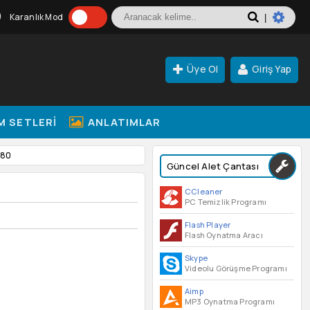
Karanlık Mod
|
Üye Ol
Giriş Yap
M SETLERI
ANLATIMLAR
.80
Güncel Alet Çantası
CCleaner
PC Temizlik Programı
Flash Player
Flash Oynatma Aracı
Skype
Videolu Görüşme Programı
Aimp
MP3 Oynatma Programı