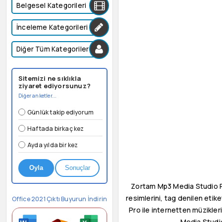
Belgesel Kategorileri
İnceleme Kategorileri
Diğer Tüm Kategoriler
Sitemizi ne sıklıkla
ziyaret ediyorsunuz?
Diğer anketler...
Günlük takip ediyorum
Haftada birkaç kez
Ayda yılda bir kez
Oyla
Sonuçlar
Zortam Mp3 Media Studio P
resimlerini, tag denilen etik
Office 2021 Çıktı Buyurun İndirin
Pro ile internetten müzikler
Media Studio