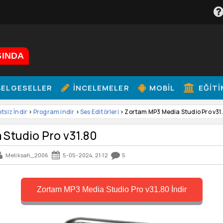
ŞINDA
ELGESELLER
İNCELEMELER
MOBIL
EĞITI
etsiz İndir
>
Program indir
>
Ses Editörleri
> Zortam MP3 Media Studio Pro v31
Studio Pro v31.80
Meliksah_2006
5-05-2024, 21:12
5
Zortam MP3 Media Studio Pro v31.80 İndir