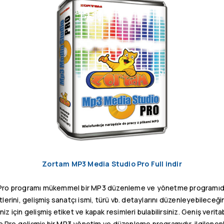
Zortam MP3 Media Studio Pro Full indir
ro programı mükemmel bir MP3 düzenleme ve yönetme programıdır
etlerini, gelişmiş sanatçı ismi, türü vb. detaylarını düzenleyebilec
iniz için gelişmiş etiket ve kapak resimleri bulabilirsiniz. Geniş ver
 Pro gelişmiş bir MP3 yönetim ve düzenleme programıdır, ilgilenen