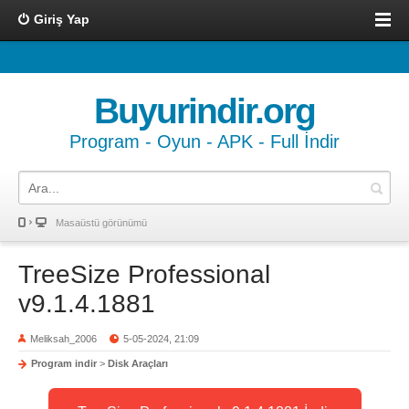
Giriş Yap
Buyurindir.org
Program - Oyun - APK - Full İndir
Masaüstü görünümü
TreeSize Professional
v9.1.4.1881
Meliksah_2006
5-05-2024, 21:09
Program indir
>
Disk Araçları