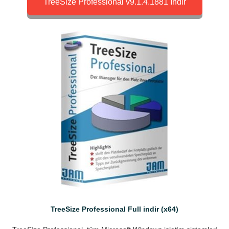
TreeSize Professional v9.1.4.1881 İndir
TreeSize Professional Full indir (x64)