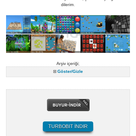
dilerim.
Arşiv içeriği;
Göster/Gizle
TURBOBIT İNDIR