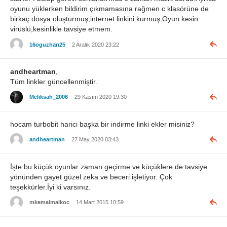
oyunu yüklerken bildirim çıkmamasına rağmen c klasörüne de
birkaç dosya oluşturmuş,internet linkini kurmuş.Oyun kesin
virüslü,kesinlikle tavsiye etmem.
16oguzhan25
2 Aralık 2020 23:22
andheartman
,
Tüm linkler güncellenmiştir.
Meliksah_2006
29 Kasım 2020 19:30
hocam turbobit harici başka bir indirme linki ekler misiniz?
andheartman
27 May 2020 03:43
İşte bu küçük oyunlar zaman geçirme ve küçüklere de tavsiye
yönünden gayet güzel zeka ve beceri işletiyor. Çok
teşekkürler.İyi ki varsınız.
mkemalmalkoc
14 Mart 2015 10:59