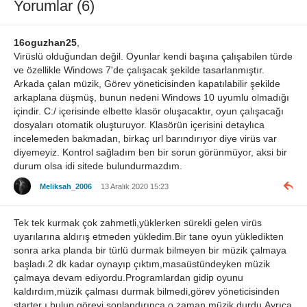
Yorumlar (6)
16oguzhan25
,
Virüslü olduğundan değil. Oyunlar kendi başına çalışabilen türde
ve özellikle Windows 7'de çalışacak şekilde tasarlanmıştır.
Arkada çalan müzik, Görev yöneticisinden kapatılabilir şekilde
arkaplana düşmüş, bunun nedeni Windows 10 uyumlu olmadığı
içindir. C:/ içerisinde elbette klasör oluşacaktır, oyun çalışacağı
dosyaları otomatik oluşturuyor. Klasörün içerisini detaylıca
incelemeden bakmadan, birkaç url barındırıyor diye virüs var
diyemeyiz. Kontrol sağladım ben bir sorun görünmüyor, aksi bir
durum olsa idi sitede bulundurmazdım.
Meliksah_2006
13 Aralık 2020 15:23
Tek tek kurmak çok zahmetli,yüklerken sürekli gelen virüs
uyarılarına aldırış etmeden yükledim.Bir tane oyun yükledikten
sonra arka planda bir türlü durmak bilmeyen bir müzik çalmaya
başladı.2 dk kadar oynayıp çıktım,masaüstündeyken müzik
çalmaya devam ediyordu.Programlardan gidip oyunu
kaldırdım,müzik çalması durmak bilmedi,görev yöneticisinden
starter ı bulup görevi sonlandırınca o zaman müzik durdu.Ayrıca