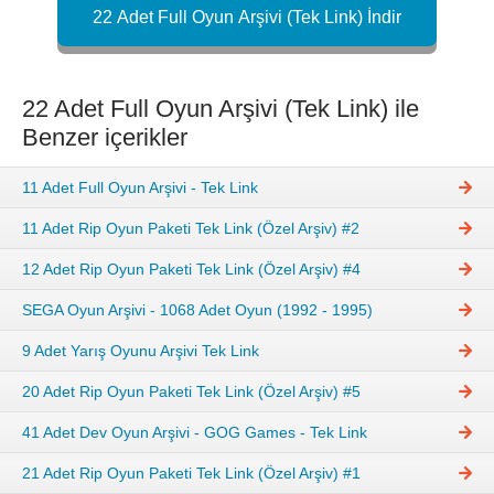
22 Adet Full Oyun Arşivi (Tek Link) İndir
22 Adet Full Oyun Arşivi (Tek Link) ile
Benzer içerikler
11 Adet Full Oyun Arşivi - Tek Link
11 Adet Rip Oyun Paketi Tek Link (Özel Arşiv) #2
12 Adet Rip Oyun Paketi Tek Link (Özel Arşiv) #4
SEGA Oyun Arşivi - 1068 Adet Oyun (1992 - 1995)
9 Adet Yarış Oyunu Arşivi Tek Link
20 Adet Rip Oyun Paketi Tek Link (Özel Arşiv) #5
41 Adet Dev Oyun Arşivi - GOG Games - Tek Link
21 Adet Rip Oyun Paketi Tek Link (Özel Arşiv) #1