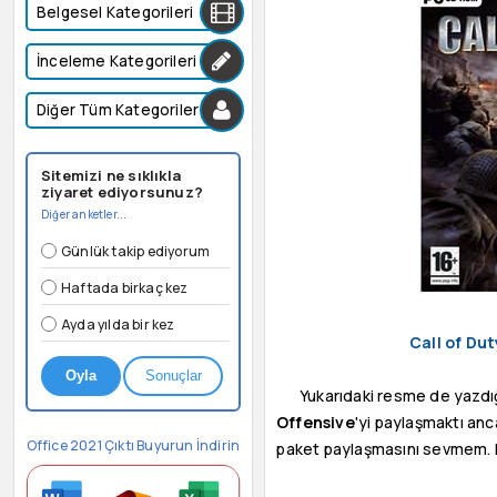
Belgesel Kategorileri
İnceleme Kategorileri
Diğer Tüm Kategoriler
Sitemizi ne sıklıkla
ziyaret ediyorsunuz?
Diğer anketler...
Günlük takip ediyorum
Haftada birkaç kez
Ayda yılda bir kez
Call of Dut
Oyla
Sonuçlar
Yukarıdaki resme de yazdığ
Offensive
'yi paylaşmaktı an
Office 2021 Çıktı Buyurun İndirin
paket paylaşmasını sevmem. B