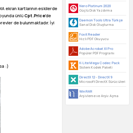
Nero Platinum 2020
A ekran kartlarının eskilerde
Güçlü Disk Yazdırma
z oyunda ünlü
Cpt.Price
'de
Daemon Tools Ultra Türkçe
evler de bulunmaktadır. İyi
Sanal Disk Oluşturma
Foxit Reader
Hızlı PDF Okuyucu
Adobe Acrobat XI Pro
Popüler PDF Programı
K-Lite Mega Codec Pack
sa :)
Sistem Kodek Paketi
DirectX 12
-
DirectX 9
Microsoft DirectX Sürücüleri
WinRAR
Arşivleme ve Arşiv Açma