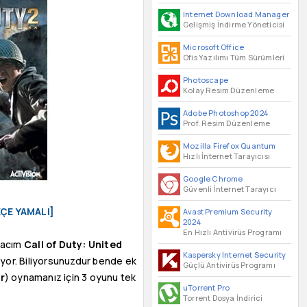
Internet Download Manager
Gelişmiş İndirme Yöneticisi
Microsoft Office
Ofis Yazılımı Tüm Sürümleri
Photoscape
Kolay Resim Düzenleme
Adobe Photoshop 2024
Prof. Resim Düzenleme
Mozilla Firefox Quantum
Hızlı İnternet Tarayıcısı
Google Chrome
Güvenli İnternet Tarayıcı
RKÇE YAMALI]
Avast Premium Security
2024
En Hızlı Antivirüs Programı
amacım
Call of Duty: United
Kaspersky Internet Security
iyor. Biliyorsunuzdur bende ek
Güçlü Antivirüs Programı
r
) oynamanız için 3 oyunu tek
uTorrent Pro
Torrent Dosya İndirici