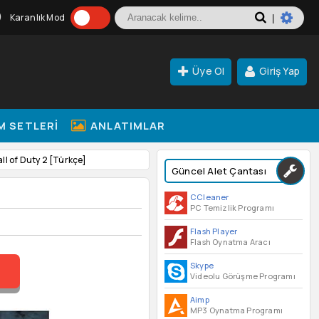
Karanlık Mod
|
Üye Ol
Giriş Yap
M SETLERI
ANLATIMLAR
all of Duty 2 [Türkçe]
Güncel Alet Çantası
CCleaner
PC Temizlik Programı
Flash Player
Flash Oynatma Aracı
Skype
Videolu Görüşme Programı
Aimp
MP3 Oynatma Programı