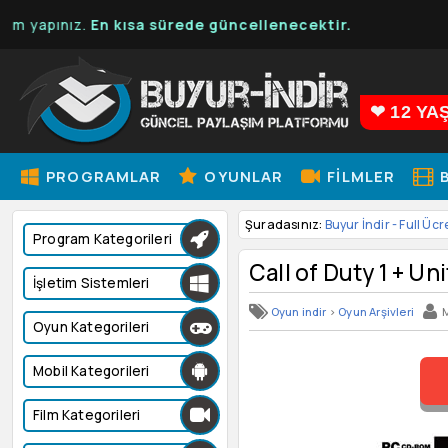
En kısa sürede güncellenecektir.
❤ 12 YA
PROGRAMLAR
OYUNLAR
FILMLER
B
Şuradasınız:
Buyur İndir - Full Ücr
Program Kategorileri
Call of Duty 1 + Un
İşletim Sistemleri
Oyun indir
>
Oyun Arşivleri
Oyun Kategorileri
Mobil Kategorileri
Film Kategorileri