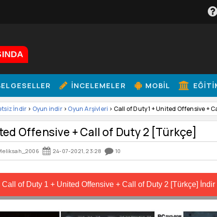
ŞINDA
ELGESELLER
İNCELEMELER
MOBIL
EĞITI
etsiz İndir
>
Oyun indir
>
Oyun Arşivleri
> Call of Duty 1 + United Offensive + C
ited Offensive + Call of Duty 2 [Türkçe]
Meliksah_2006
24-07-2021, 23:28
10
Call of Duty 1 + United Offensive + Call of Duty 2 [Türkçe] İndir