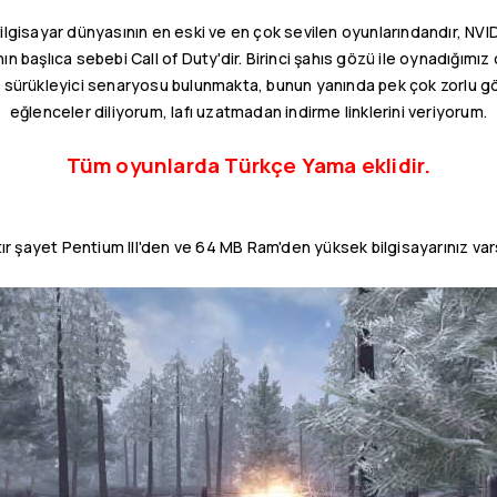
lgisayar dünyasının en eski ve en çok sevilen oyunlarındandır, NVIDI
n başlıca sebebi Call of Duty'dir. Birinci şahıs gözü ile oynadığımı
e sürükleyici senaryosu bulunmakta, bunun yanında pek çok zorlu gör
eğlenceler diliyorum, lafı uzatmadan indirme linklerini veriyorum.
Tüm oyunlarda Türkçe Yama eklidir.
ır şayet Pentium III'den ve 64 MB Ram'den yüksek bilgisayarınız var