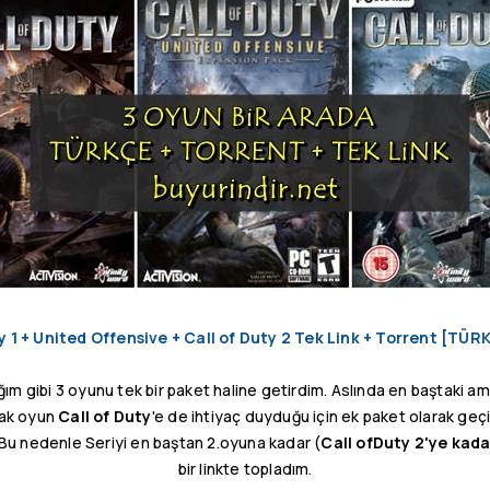
y 1 + United Offensive + Call of Duty 2 Tek Link + Torrent [TÜ
ım gibi 3 oyunu tek bir paket haline getirdim. Aslında en baştaki 
cak oyun
Call of Duty
'e de ihtiyaç duyduğu için ek paket olarak geç
u nedenle Seriyi en baştan 2.oyuna kadar (
Call ofDuty 2'ye kada
bir linkte topladım.