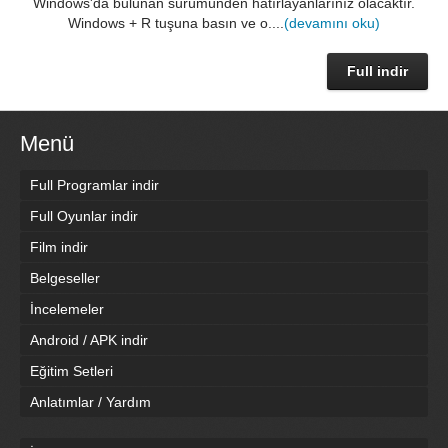
Windows'da bulunan sürümünden hatırlayanlarınız olacaktır.
Windows + R tuşuna basın ve o....
(devamını oku)
Full indir
Menü
Full Programlar indir
Full Oyunlar indir
Film indir
Belgeseller
İncelemeler
Android / APK indir
Eğitim Setleri
Anlatımlar / Yardım