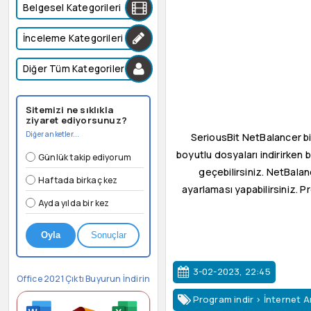
Belgesel Kategorileri
İnceleme Kategorileri
Diğer Tüm Kategoriler
Sitemizi ne sıklıkla
ziyaret ediyorsunuz?
Diğer anketler...
SeriousBit NetBalancer bir 
boyutlu dosyaları indirirken 
Günlük takip ediyorum
geçebilirsiniz. NetBalan
Haftada birkaç kez
ayarlaması yapabilirsiniz. 
Ayda yılda bir kez
Oyla
Sonuçlar
3-02-2023, 22:45
Office 2021 Çıktı Buyurun İndirin
Program indir
>
İnternet A