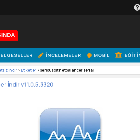
ŞINDA
ELGESELLER
İNCELEMELER
MOBIL
EĞITI
etsiz İndir
>
Etiketler
> seriousbit netbalancer serial
r İndir v11.0.5.3320