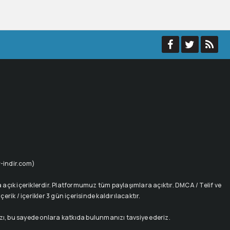
ur-indir.com)
açık içeriklerdir. Platformumuz tüm paylaşımlara açıktır. DMCA / Telif ve
rik / içerikler 3 gün içerisinde kaldırılacaktır.
ızı, bu sayede onlara katkıda bulunmanızı tavsiye ederiz.