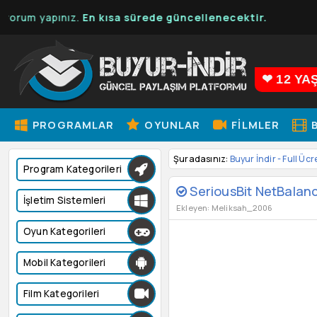
orum yapınız.
En kısa sürede güncellenecektir.
❤ 12 YA
PROGRAMLAR
OYUNLAR
FILMLER
B
Şuradasınız:
Buyur İndir - Full Ücr
Program Kategorileri
SeriousBit NetBalance
İşletim Sistemleri
Ekleyen: Meliksah_2006
Oyun Kategorileri
Mobil Kategorileri
Film Kategorileri