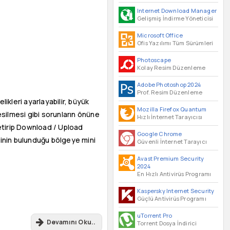
Internet Download Manager
Gelişmiş İndirme Yöneticisi
Microsoft Office
Ofis Yazılımı Tüm Sürümleri
Photoscape
Kolay Resim Düzenleme
Adobe Photoshop 2024
Prof. Resim Düzenleme
likleri ayarlayabilir, büyük
Mozilla Firefox Quantum
esilmesi gibi sorunların önüne
Hızlı İnternet Tarayıcısı
getirip Download / Upload
Google Chrome
rinin bulunduğu bölgeye mini
Güvenli İnternet Tarayıcı
Avast Premium Security
2024
En Hızlı Antivirüs Programı
Kaspersky Internet Security
Güçlü Antivirüs Programı
uTorrent Pro
Devamını Oku..
Torrent Dosya İndirici