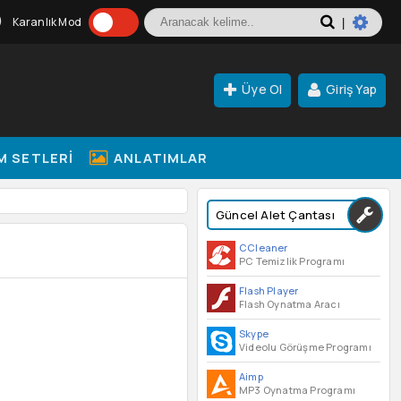
Karanlık Mod
|
Üye Ol
Giriş Yap
M SETLERI
ANLATIMLAR
Güncel Alet Çantası
CCleaner
PC Temizlik Programı
Flash Player
Flash Oynatma Aracı
Skype
Videolu Görüşme Programı
Aimp
MP3 Oynatma Programı