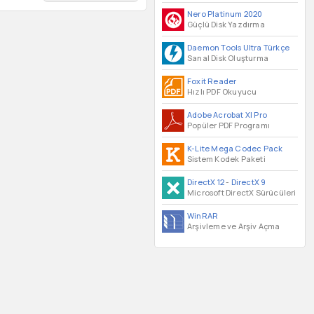
Nero Platinum 2020
Güçlü Disk Yazdırma
Daemon Tools Ultra Türkçe
Sanal Disk Oluşturma
Foxit Reader
Hızlı PDF Okuyucu
Adobe Acrobat XI Pro
Popüler PDF Programı
K-Lite Mega Codec Pack
Sistem Kodek Paketi
DirectX 12
-
DirectX 9
Microsoft DirectX Sürücüleri
WinRAR
Arşivleme ve Arşiv Açma