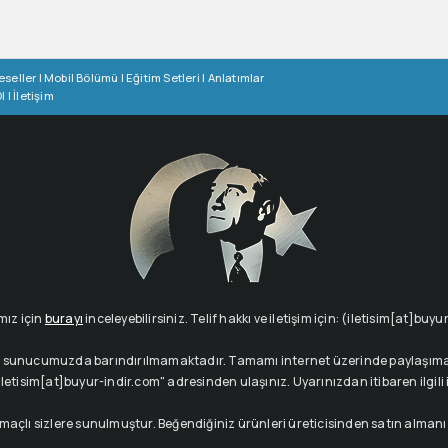
eseller
|
Mobil Bölümü
|
Eğitim Setleri
|
Anlatımlar
l
|
İletişim
mız için
burayı
inceleyebilirsiniz. Telif hakkı ve iletişim için: (iletisim[at]buy
çeriği sunucumuzda barındırılmamaktadır. Tamamı internet üzerinde paylaşıma 
letisim[at]buyur-indir.com" adresinden ulaşınız. Uyarınızdan itibaren ilgili içe
amaçlı sizlere sunulmuştur. Beğendiğiniz ürünleri üreticisinden satın alman