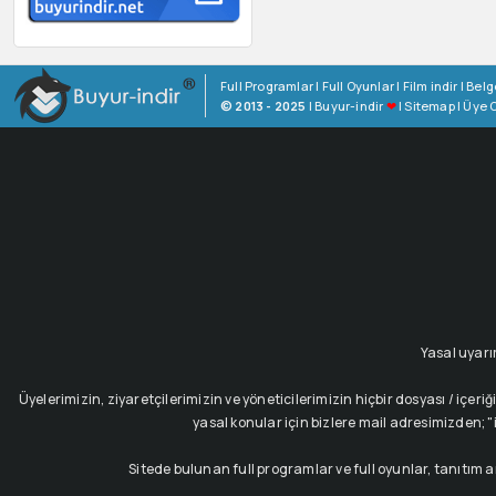
Full Programlar
|
Full Oyunlar
|
Film indir
|
Belg
© 2013 - 2025
|
Buyur-indir
❤
|
Sitemap
|
Üye O
Yasal uyarı
Üyelerimizin, ziyaretçilerimizin ve yöneticilerimizin hiçbir dosyası / i
yasal konular için bizlere mail adresimizden; "i
Sitede bulunan full programlar ve full oyunlar, tanıtım 