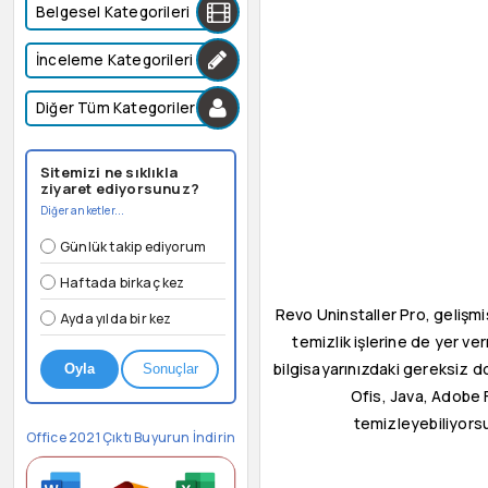
Belgesel Kategorileri
İnceleme Kategorileri
Diğer Tüm Kategoriler
Sitemizi ne sıklıkla
ziyaret ediyorsunuz?
Diğer anketler...
Günlük takip ediyorum
Haftada birkaç kez
Revo Uninstaller Pro, gelişmi
Ayda yılda bir kez
temizlik işlerine de yer v
bilgisayarınızdaki gereksiz d
Oyla
Sonuçlar
Ofis, Java, Adobe F
temizleyebiliyorsu
Office 2021 Çıktı Buyurun İndirin