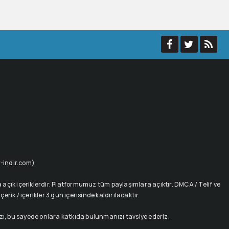
ur-indir.com)
açık içeriklerdir. Platformumuz tüm paylaşımlara açıktır. DMCA / Telif ve
rik / içerikler 3 gün içerisinde kaldırılacaktır.
ızı, bu sayede onlara katkıda bulunmanızı tavsiye ederiz.