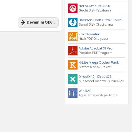
Nero Platinum 2020
Güçlü Disk Yazdırma
Daemon Tools Ultra Türkçe
Devamını Oku..
Sanal Disk Oluşturma
Foxit Reader
Hızlı PDF Okuyucu
Adobe Acrobat XI Pro
Popüler PDF Programı
K-Lite Mega Codec Pack
Sistem Kodek Paketi
DirectX 12
-
DirectX 9
Microsoft DirectX Sürücüleri
WinRAR
Arşivleme ve Arşiv Açma