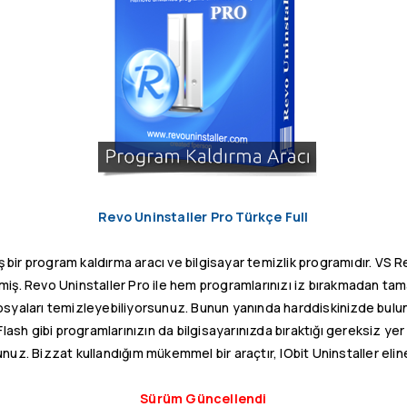
Revo Uninstaller Pro Türkçe Full
ş bir program kaldırma aracı ve bilgisayar temizlik programıdır. VS 
ermiş. Revo Uninstaller Pro ile hem programlarınızı iz bırakmadan ta
osyaları temizleyebiliyorsunuz. Bunun yanında harddiskinizde bulunan
lash gibi programlarınızın da bilgisayarınızda bıraktığı gereksiz ye
nuz. Bizzat kullandığım mükemmel bir araçtır, IObit Uninstaller eli
Sürüm Güncellendi