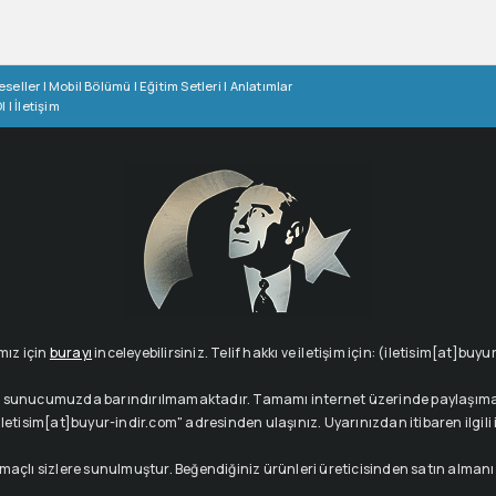
eseller
|
Mobil Bölümü
|
Eğitim Setleri
|
Anlatımlar
l
|
İletişim
mız için
burayı
inceleyebilirsiniz. Telif hakkı ve iletişim için: (iletisim[at]buy
çeriği sunucumuzda barındırılmamaktadır. Tamamı internet üzerinde paylaşıma 
letisim[at]buyur-indir.com" adresinden ulaşınız. Uyarınızdan itibaren ilgili içe
amaçlı sizlere sunulmuştur. Beğendiğiniz ürünleri üreticisinden satın alman