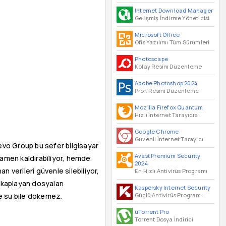
Internet Download Manager
Gelişmiş İndirme Yöneticisi
Microsoft Office
Ofis Yazılımı Tüm Sürümleri
Photoscape
Kolay Resim Düzenleme
Adobe Photoshop 2024
Prof. Resim Düzenleme
Mozilla Firefox Quantum
Hızlı İnternet Tarayıcısı
Google Chrome
Güvenli İnternet Tarayıcı
Revo Group bu sefer bilgisayar
Avast Premium Security
mamen kaldırabiliyor, hemde
2024
 verileri güvenle silebiliyor,
En Hızlı Antivirüs Programı
r kaplayan dosyaları
Kaspersky Internet Security
Güçlü Antivirüs Programı
ne su bile dökemez.
uTorrent Pro
Torrent Dosya İndirici