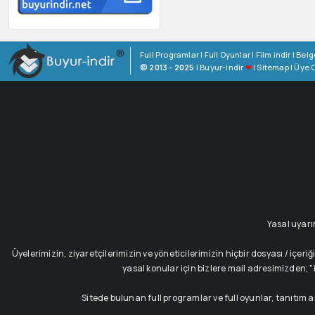
Full Programlar
|
Full Oyunlar
|
Film indir
|
Belg
© 2013 - 2025
|
Buyur-indir
❤
|
Sitemap
|
Üye O
Yasal uyarı
Üyelerimizin, ziyaretçilerimizin ve yöneticilerimizin hiçbir dosyası / i
yasal konular için bizlere mail adresimizden; "i
Sitede bulunan full programlar ve full oyunlar, tanıtım 