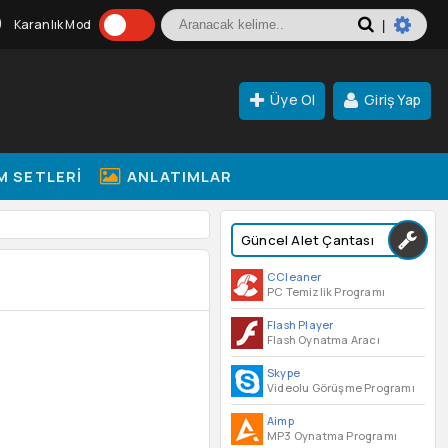
Karanlık Mod
|
Üye Ol
Giriş Yap
M SETLERI
ANLATIMLAR
Güncel Alet Çantası
CCleaner
PC Temizlik Programı
Flash Player
Flash Oynatma Aracı
Skype
Videolu Görüşme Programı
Aimp
MP3 Oynatma Programı