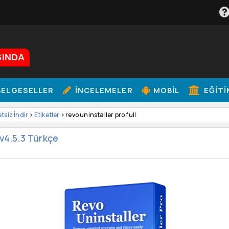
ŞINDA
ELGESELLER
İNCELEMELER
MOBIL
EĞITI
etsiz İndir
>
Etiketler
> revo uninstaller pro full
 v4.5.3 Türkçe