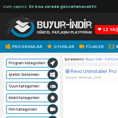
um yapınız.
En kısa sürede güncellenecektir.
❤ 12 YA
PROGRAMLAR
OYUNLAR
FILMLER
B
Şuradasınız:
Buyur İndir - Full Ücr
Program Kategorileri
Revo Uninstaller Pro
İşletim Sistemleri
Ekleyen: Meliksah_2006
Oyun Kategorileri
Mobil Kategorileri
Film Kategorileri