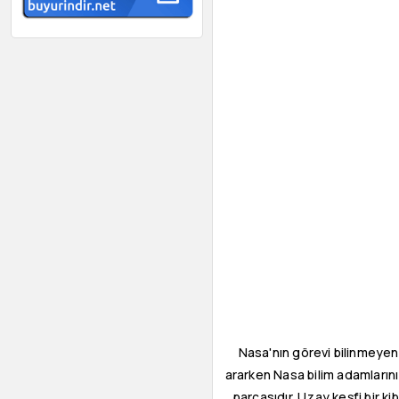
Nasa'nın görevi bilinmeyen
ararken Nasa bilim adamlarını
parçasıdır. Uzay keşfi bir ki