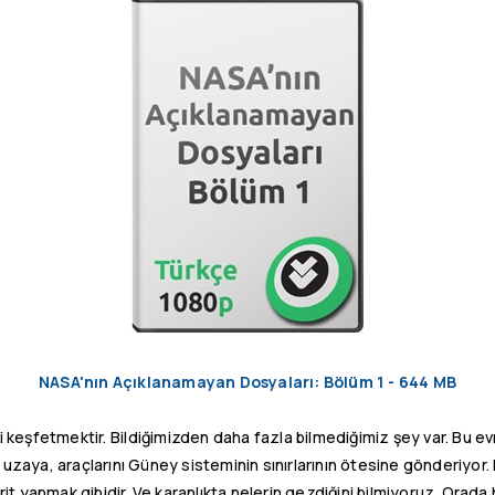
NASA'nın Açıklanamayan Dosyaları: Bölüm 1 - 644 MB
i keşfetmektir. Bildiğimizden daha fazla bilmediğimiz şey var. Bu e
 uzaya, araçlarını Güney sisteminin sınırlarının ötesine gönderiyor. 
brit yapmak gibidir. Ve karanlıkta nelerin gezdiğini bilmiyoruz. Orada he