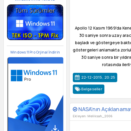
Apollo 12 Kasım 1969'da Ken
30 saniye sonra uzay aracı
başladı ve göstergeye baktığ
göstergeleri anlamakta zorluk 
Windows 11 Pro Orjinal İndirin
30 saniye sonra bir yıldır
rotasında ilerl
22-12-2015, 20:25
Belgeseller
NASA'nın Açıklanamay
Ekleyen: Meliksah_2006