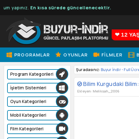
apınız.
En kısa sürede güncellenecektir.
❤ 12 YA
PROGRAMLAR
OYUNLAR
FILMLER
B
Şuradasınız:
Buyur İndir - Full Ücr
Program Kategorileri
Bilim Kurgudaki Bili
İşletim Sistemleri
Ekleyen: Meliksah_2006
Oyun Kategorileri
Mobil Kategorileri
Film Kategorileri