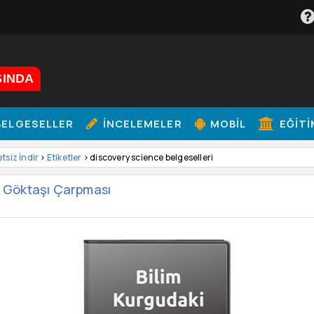
ŞINDA
ELGESELLER
İNCELEMELER
MOBIL
EĞITI
etsiz İndir
>
Etiketler
> discovery science belgeselleri
m: Göktaşı Çarpması