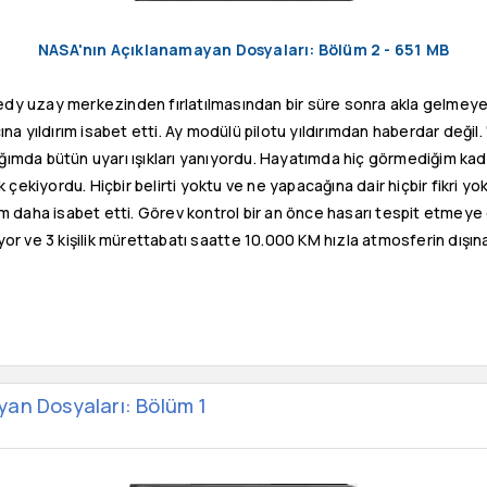
NASA'nın Açıklanamayan Dosyaları: Bölüm 2 - 651 MB
edy uzay merkezinden fırlatılmasından bir süre sonra akla gelmeyec
na yıldırım isabet etti. Ay modülü pilotu yıldırımdan haberdar değil.
ımda bütün uyarı ışıkları yanıyordu. Hayatımda hiç görmediğim kadar 
çekiyordu. Hiçbir belirti yoktu ve ne yapacağına dair hiçbir fikri yok
ım daha isabet etti. Görev kontrol bir an önce hasarı tespit etmeye 
iyor ve 3 kişilik mürettabatı saatte 10.000 KM hızla atmosferin dışın
an Dosyaları: Bölüm 1