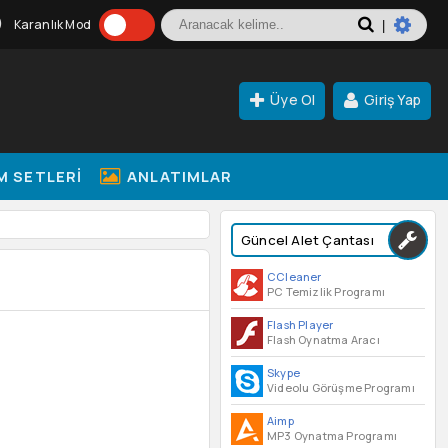
Karanlık Mod
|
Üye Ol
Giriş Yap
M SETLERI
ANLATIMLAR
Güncel Alet Çantası
CCleaner
PC Temizlik Programı
Flash Player
Flash Oynatma Aracı
Skype
Videolu Görüşme Programı
Aimp
MP3 Oynatma Programı