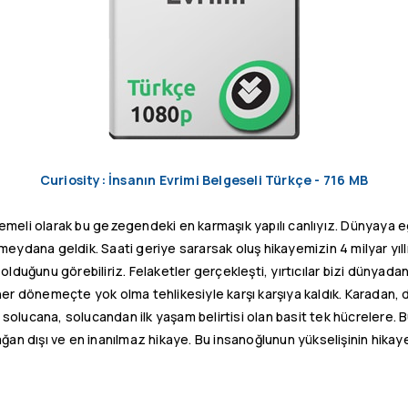
Curiosity: İnsanın Evrimi Belgeseli Türkçe - 716 MB
r memeli olarak bu gezegendeki en karmaşık yapılı canlıyız. Dünyay
dana geldik. Saati geriye sararsak oluş hikayemizin 4 milyar yıllık 
a olduğunu görebiliriz. Felaketler gerçekleşti, yırtıcılar bizi dünyad
 dönemeçte yok olma tehlikesiyle karşı karşıya kaldık. Karadan,
n solucana, solucandan ilk yaşam belirtisi olan basit tek hücrelere. 
ağan dışı ve en inanılmaz hikaye. Bu insanoğlunun yükselişinin hikaye