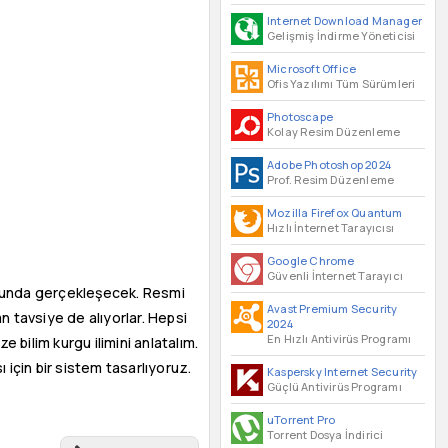
Internet Download Manager
Gelişmiş İndirme Yöneticisi
Microsoft Office
Ofis Yazılımı Tüm Sürümleri
Photoscape
Kolay Resim Düzenleme
Adobe Photoshop 2024
Prof. Resim Düzenleme
Mozilla Firefox Quantum
Hızlı İnternet Tarayıcısı
Google Chrome
Güvenli İnternet Tarayıcı
nunda gerçekleşecek. Resmi
Avast Premium Security
n tavsiye de alıyorlar. Hepsi
2024
En Hızlı Antivirüs Programı
 bilim kurgu ilimini anlatalım.
 için bir sistem tasarlıyoruz.
Kaspersky Internet Security
Güçlü Antivirüs Programı
uTorrent Pro
Torrent Dosya İndirici