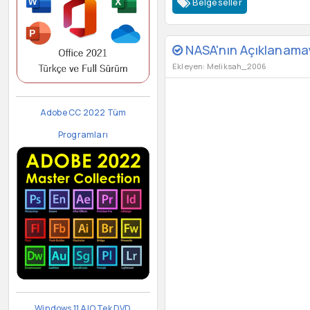
Belgeseller
NASA'nın Açıklanama
Ekleyen: Meliksah_2006
Adobe CC 2022 Tüm
Programları
Windows 11 AIO Tek DVD