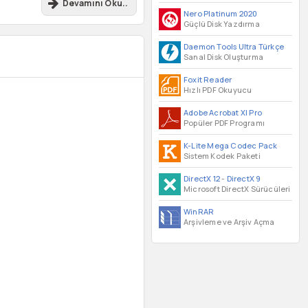
Devamını Oku..
Nero Platinum 2020
Güçlü Disk Yazdırma
Daemon Tools Ultra Türkçe
Sanal Disk Oluşturma
Foxit Reader
Hızlı PDF Okuyucu
Adobe Acrobat XI Pro
Popüler PDF Programı
K-Lite Mega Codec Pack
Sistem Kodek Paketi
DirectX 12
-
DirectX 9
Microsoft DirectX Sürücüleri
WinRAR
Arşivleme ve Arşiv Açma