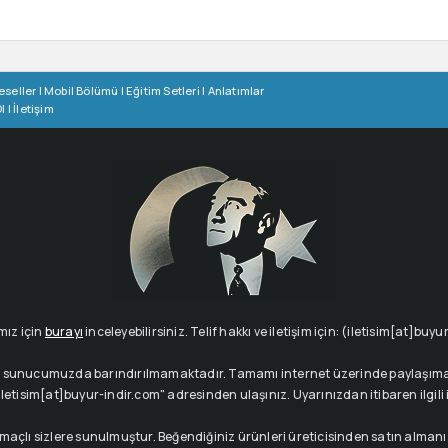
eseller
|
Mobil Bölümü
|
Eğitim Setleri
|
Anlatımlar
l
|
İletişim
mız için
burayı
inceleyebilirsiniz. Telif hakkı ve iletişim için: (iletisim[at]buy
çeriği sunucumuzda barındırılmamaktadır. Tamamı internet üzerinde paylaşıma 
letisim[at]buyur-indir.com" adresinden ulaşınız. Uyarınızdan itibaren ilgili içe
amaçlı sizlere sunulmuştur. Beğendiğiniz ürünleri üreticisinden satın alman