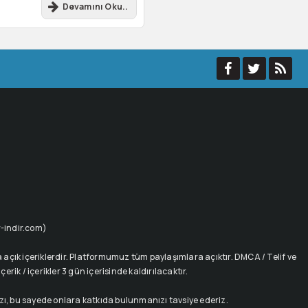
Devamını Oku..
ur-indir.com)
açık içeriklerdir. Platformumuz tüm paylaşımlara açıktır. DMCA / Telif ve
rik / içerikler 3 gün içerisinde kaldırılacaktır.
ızı, bu sayede onlara katkıda bulunmanızı tavsiye ederiz.