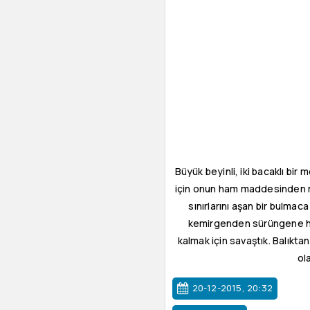
Büyük beyinli, iki bacaklı bi
için onun ham maddesinden mey
sınırlarını aşan bir bulmac
kemirgenden sürüngene her
kalmak için savaştık. Balıkta
ol
20-12-2015, 20:32