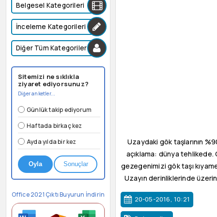
Belgesel Kategorileri
İnceleme Kategorileri
Diğer Tüm Kategoriler
Sitemizi ne sıklıkla
ziyaret ediyorsunuz?
Diğer anketler...
Günlük takip ediyorum
Haftada birkaç kez
Uzaydaki gök taşlarının %
Ayda yılda bir kez
açıklama: dünya tehlikede. G
Oyla
Sonuçlar
gezegenimizi gök taşı kıyameti
Uzayın derinliklerinde üzerin
Office 2021 Çıktı Buyurun İndirin
20-05-2016, 10:21