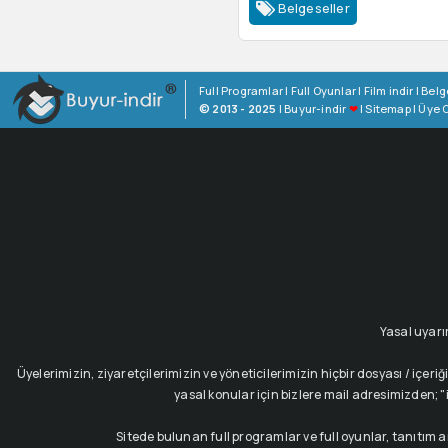
Belgeseller
Full Programlar
|
Full Oyunlar
|
Film indir
|
Belg
© 2013 - 2025
|
Buyur-indir
❤
|
Sitemap
|
Üye O
Yasal uyarı
Üyelerimizin, ziyaretçilerimizin ve yöneticilerimizin hiçbir dosyası / i
yasal konular için bizlere mail adresimizden; "i
Sitede bulunan full programlar ve full oyunlar, tanıtım 