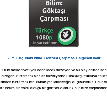
Bilim Kurgudaki Bilim: Göktaşı Çarpması Belgeseli indir
90'ı tüm medeniyeti yok edebilecek düzeyde ve bu olay eninde so
ezegeni kurtaracak bir plan hazırlıyorlar. Bilim kurgu tutkunu halkta
nden kurtarmak için. Bunun yapılabileceğini düşünüyoruz. Gelin size
de ismimizin yazılı olduğu bir gök taşı olabilir. Onun bize çarpmaması