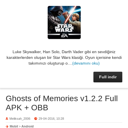
Luke Skywalker, Han Solo, Darth Vader gibi en sevdiğiniz
karakterlerden oluşan bir Star Wars klasiği. Oyun içerisine kendi
takımınızı oluşturup o....
(devamını oku)
Full indir
Ghosts of Memories v1.2.2 Full
APK + OBB
Meliksah_2006
29-04-2016, 10:28
Mobil
>
Android