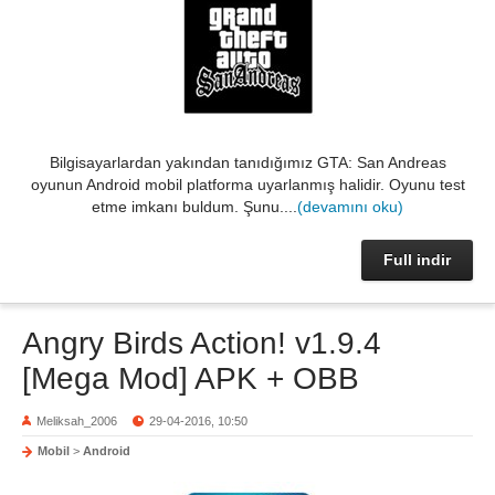
Bilgisayarlardan yakından tanıdığımız GTA: San Andreas
oyunun Android mobil platforma uyarlanmış halidir. Oyunu test
etme imkanı buldum. Şunu....
(devamını oku)
Full indir
Angry Birds Action! v1.9.4
[Mega Mod] APK + OBB
Meliksah_2006
29-04-2016, 10:50
Mobil
>
Android