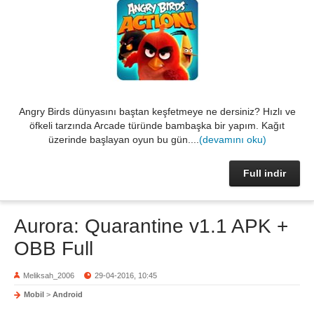
Angry Birds dünyasını baştan keşfetmeye ne dersiniz? Hızlı ve
öfkeli tarzında Arcade türünde bambaşka bir yapım. Kağıt
üzerinde başlayan oyun bu gün....
(devamını oku)
Full indir
Aurora: Quarantine v1.1 APK +
OBB Full
Meliksah_2006
29-04-2016, 10:45
Mobil
>
Android