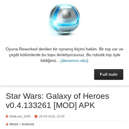
Oyuna Reworked denilen bir oynanış biçimi hakim. Bir top var ve
çeşitli bölümlerde bu topu ilerletiyorsunuz. Bu robotik top öyle
bildiğiniz....
(devamını oku)
Full indir
Star Wars: Galaxy of Heroes
v0.4.133261 [MOD] APK
Meliksah_2006
29-04-2016, 10:34
Mobil
>
Android