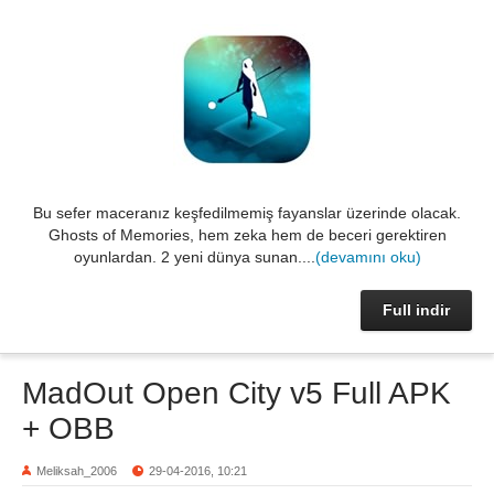
Bu sefer maceranız keşfedilmemiş fayanslar üzerinde olacak.
Ghosts of Memories, hem zeka hem de beceri gerektiren
oyunlardan. 2 yeni dünya sunan....
(devamını oku)
Full indir
MadOut Open City v5 Full APK
+ OBB
Meliksah_2006
29-04-2016, 10:21