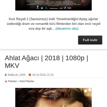
İncir Reçeli 1 (Sansürsüz) indir Yönetmenliğini Aytaç ağırlar
üstlendiği dram ve romantik türü filmlerden biri olan incir reçeli
sıra dışı bir aşk....
(devamını oku)
Full indir
Ahlat Ağacı | 2018 | 1080p |
MKV
Meliksah_2006
18-12-2018, 21:19
Filmler
>
Yerli Filmler