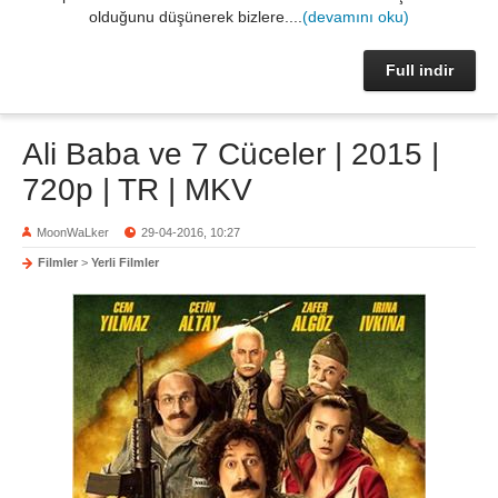
olduğunu düşünerek bizlere....
(devamını oku)
Full indir
Ali Baba ve 7 Cüceler | 2015 |
720p | TR | MKV
MoonWaLker
29-04-2016, 10:27
Filmler
>
Yerli Filmler