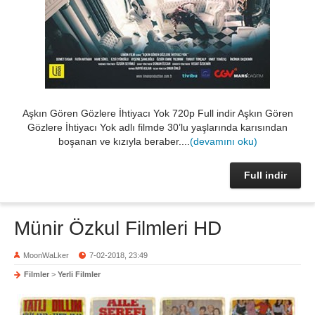
Aşkın Gören Gözlere İhtiyacı Yok 720p Full indir Aşkın Gören
Gözlere İhtiyacı Yok adlı filmde 30’lu yaşlarında karısından
boşanan ve kızıyla beraber....
(devamını oku)
Full indir
Münir Özkul Filmleri HD
MoonWaLker
7-02-2018, 23:49
Filmler
>
Yerli Filmler