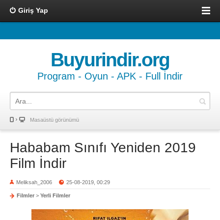
Giriş Yap
Buyurindir.org
Program - Oyun - APK - Full İndir
Masaüstü görünümü
Hababam Sınıfı Yeniden 2019
Film İndir
Meliksah_2006
25-08-2019, 00:29
Filmler
>
Yerli Filmler