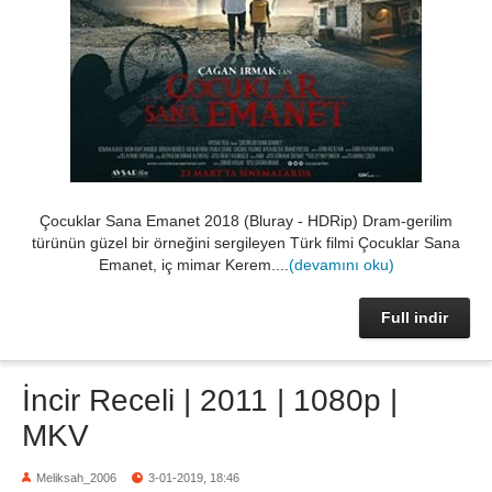
Çocuklar Sana Emanet 2018 (Bluray - HDRip) Dram-gerilim
türünün güzel bir örneğini sergileyen Türk filmi Çocuklar Sana
Emanet, iç mimar Kerem....
(devamını oku)
Full indir
İncir Receli | 2011 | 1080p |
MKV
Meliksah_2006
3-01-2019, 18:46