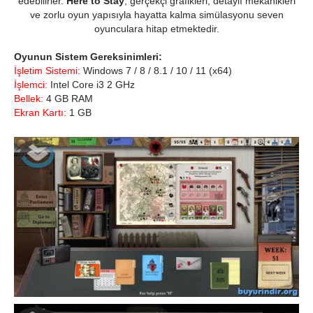
edebilirler.
Here to Stay
, gerçekçi grafikleri, detaylı mekanikleri
ve zorlu oyun yapısıyla hayatta kalma simülasyonu seven
oyunculara hitap etmektedir.
Oyunun Sistem Gereksinimleri:
İşletim Sistemi:
Windows 7 / 8 / 8.1 / 10 / 11 (x64)
İşlemci:
Intel Core i3 2 GHz
Bellek:
4 GB RAM
Ekran Kartı:
1 GB