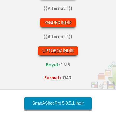
(( Alternatif ))
YANDEX İNDIR
(( Alternatif ))
UPTOBOX İNDIR
Boyut:
1 MB
Format:
.RAR
SnapAShot Pro 5.0.5.1 İndir