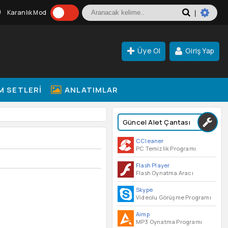
Karanlık Mod
|
Üye Ol
Giriş Yap
M SETLERI
ANLATIMLAR
Güncel Alet Çantası
CCleaner
PC Temizlik Programı
Flash Player
Flash Oynatma Aracı
Skype
Videolu Görüşme Programı
Aimp
MP3 Oynatma Programı