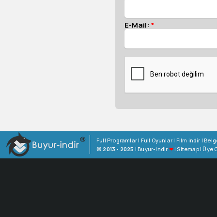
E-Mail:
*
Full Programlar
|
Full Oyunlar
|
Film indir
|
Belg
© 2013 - 2025
|
Buyur-indir
❤
|
Sitemap
|
Üye O