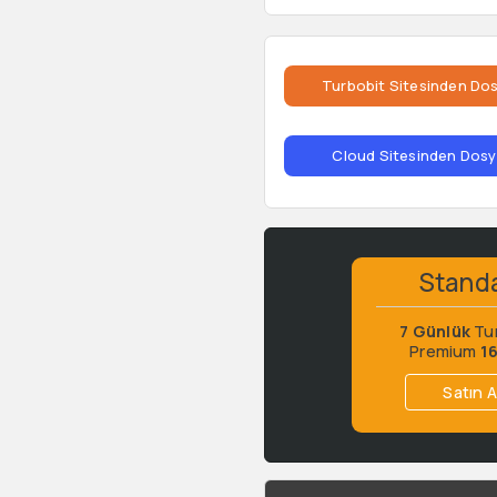
Turbobit Sitesinden Dos
Cloud Sitesinden Dosya
Stand
7 Günlük
Tu
Premium
1
Satın A