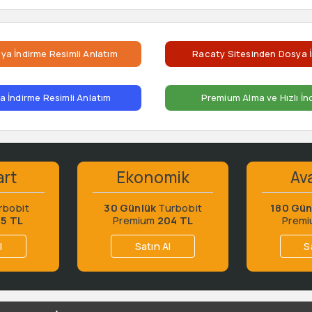
ya İndirme Resimli Anlatım
Racaty Sitesinden Dosya İ
 İndirme Resimli Anlatım
Premium Alma ve Hızlı İn
art
Ekonomik
Ava
rbobit
30 Günlük
Turbobit
180 Gün
65 TL
Premium
204 TL
Prem
l
Satın Al
S