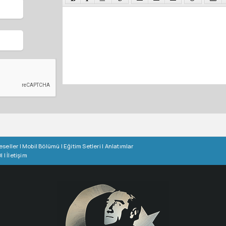
eseller
|
Mobil Bölümü
|
Eğitim Setleri
|
Anlatımlar
l
|
İletişim