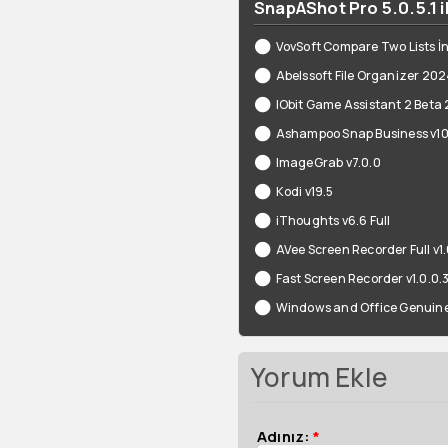
SnapAShot Pro 5.0.5.1 i
VovSoft Compare Two Lists İnd
Abelssoft File Organizer 202
IObit Game Assistant 2 Beta 
Ashampoo Snap Business v10
ImageGrab v7.0.0
Kodi v19.5
iThoughts v6.6 Full
AVee Screen Recorder Full v1.
Fast Screen Recorder v1.0.0.
Windows and Office Genuine I
Yorum Ekle
Adınız:
*