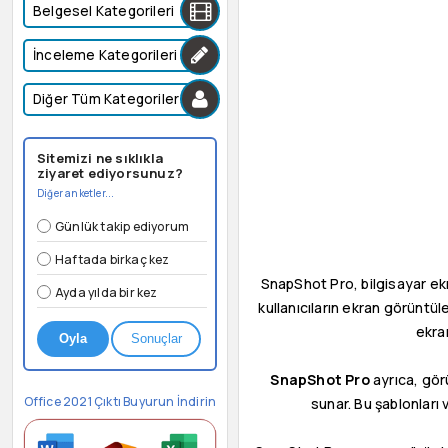
Belgesel Kategorileri
İnceleme Kategorileri
Diğer Tüm Kategoriler
Sitemizi ne sıklıkla
ziyaret ediyorsunuz?
Diğer anketler...
Günlük takip ediyorum
Haftada birkaç kez
SnapShot Pro, bilgisayar ekr
Ayda yılda bir kez
kullanıcıların ekran görüntü
ekran
Oyla
Sonuçlar
SnapShot Pro
ayrıca, görü
Office 2021 Çıktı Buyurun İndirin
sunar. Bu şablonları 