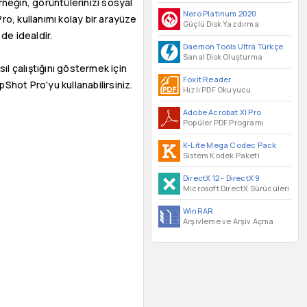
neğin, görüntülerinizi sosyal
Nero Platinum 2020
ro, kullanımı kolay bir arayüze
Güçlü Disk Yazdırma
de idealdir.
Daemon Tools Ultra Türkçe
Sanal Disk Oluşturma
ıl çalıştığını göstermek için
Foxit Reader
pShot Pro'yu kullanabilirsiniz.
Hızlı PDF Okuyucu
Adobe Acrobat XI Pro
Popüler PDF Programı
K-Lite Mega Codec Pack
Sistem Kodek Paketi
DirectX 12
-
DirectX 9
Microsoft DirectX Sürücüleri
WinRAR
Arşivleme ve Arşiv Açma