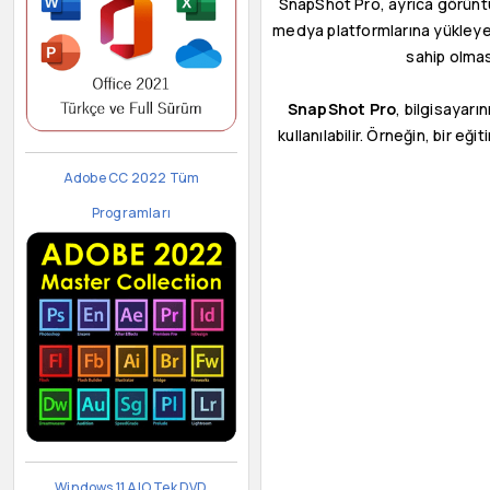
SnapShot Pro, ayrıca görüntü
medya platformlarına yükleyebi
sahip olmas
SnapShot Pro
, bilgisayar
kullanılabilir. Örneğin, bir e
Adobe CC 2022 Tüm
Programları
Windows 11 AIO Tek DVD