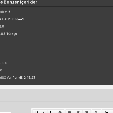
le Benzer İçerikler
ir v1.5
4 Full v6.0.51449
2.0
.0.5 Türkçe
0.0.0
30
SO Verifier v11.12.45.23