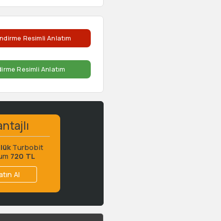
ndirme Resimli Anlatım
dirme Resimli Anlatım
ntajlı
lük
Turbobit
ium
720 TL
atın Al