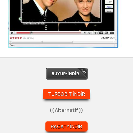
TURBOBIT İNDIR
(( Alternatif ))
RACATY İNDIR