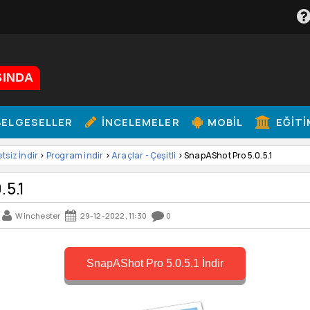
ŞINDA
ELGESELLER
İNCELEMELER
MOBIL
EĞITI
etsiz İndir
>
Program indir
>
Araçlar - Çeşitli
> SnapAShot Pro 5.0.5.1
.5.1
Winchester
29-12-2022, 11:30
0
SnapAShot Pro 5.0.5.1 İndir