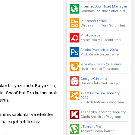
Internet Download Manager
Gelişmiş İndirme Yöneticisi
Microsoft Office
Ofis Yazılımı Tüm Sürümleri
Photoscape
Kolay Resim Düzenleme
Adobe Photoshop 2024
Prof. Resim Düzenleme
Mozilla Firefox Quantum
Hızlı İnternet Tarayıcısı
Google Chrome
Güvenli İnternet Tarayıcı
n bir yazılımdır. Bu yazılım,
in, SnapShot Pro kullanılarak
Avast Premium Security
2024
siniz.
En Hızlı Antivirüs Programı
Kaspersky Internet Security
lanmış şablonlar ve efektler
Güçlü Antivirüs Programı
hale getirebilirsiniz.
uTorrent Pro
Torrent Dosya İndirici