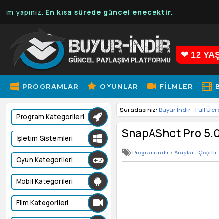
nız.
En kısa sürede güncellenecektir.
❤ 12 YA
PROGRAMLAR
OYUNLAR
FILMLER
B
Şuradasınız:
Buyur İndir - Full Ücr
Program Kategorileri
SnapAShot Pro 5.0
İşletim Sistemleri
Program indir
>
Araçlar - Çeşitli
Oyun Kategorileri
Mobil Kategorileri
Film Kategorileri