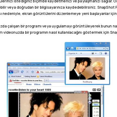
lerinizi istediğiniz biçimde kaydetmenizi ve paylaşmanızı sağlar. Ör
lir veya doğrudan bir bilgisayarınıza kaydedebilirsiniz. SnapShot P
ı nedeniyle, ekran görüntülerini düzenlemeye yeni başlayanlar için 
ınızda çalışan bir programı veya uygulamayı görüntüleyerek bunun nas
ğitim videonuzda bir programın nasıl kullanılacağını göstermek için Sna