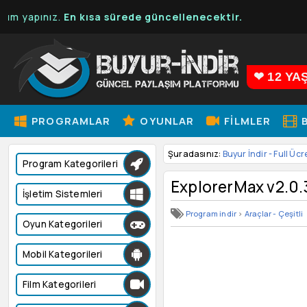
apınız.
En kısa sürede güncellenecektir.
❤ 12 YA
PROGRAMLAR
OYUNLAR
FILMLER
B
Şuradasınız:
Buyur İndir - Full Ücr
Program Kategorileri
ExplorerMax v2.0.
İşletim Sistemleri
Program indir
>
Araçlar - Çeşitli
Oyun Kategorileri
Mobil Kategorileri
Film Kategorileri