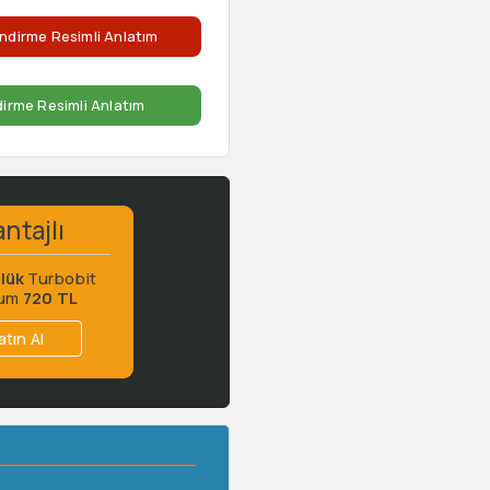
ndirme Resimli Anlatım
dirme Resimli Anlatım
ntajlı
lük
Turbobit
ium
720 TL
atın Al