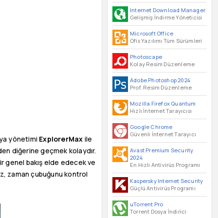
Internet Download Manager
Gelişmiş İndirme Yöneticisi
Microsoft Office
Ofis Yazılımı Tüm Sürümleri
Photoscape
Kolay Resim Düzenleme
Adobe Photoshop 2024
Prof. Resim Düzenleme
Mozilla Firefox Quantum
Hızlı İnternet Tarayıcısı
Google Chrome
Güvenli İnternet Tarayıcı
osya yönetimi
ExplorerMax
ile
nden diğerine geçmek kolaydır.
Avast Premium Security
2024
 bir genel bakış elde edecek ve
En Hızlı Antivirüs Programı
anız, zaman çubuğunu kontrol
Kaspersky Internet Security
Güçlü Antivirüs Programı
uTorrent Pro
Torrent Dosya İndirici