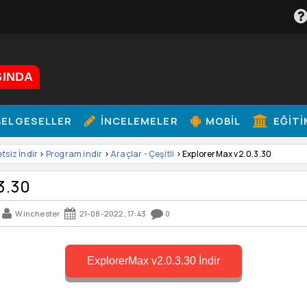
ŞINDA
ELGESELLER
İNCELEMELER
MOBIL
EĞITI
etsiz İndir
>
Program indir
>
Araçlar - Çeşitli
> ExplorerMax v2.0.3.30
3.30
Winchester
21-08-2022, 17:43
0
ExplorerMax v2.0.3.30 İndir