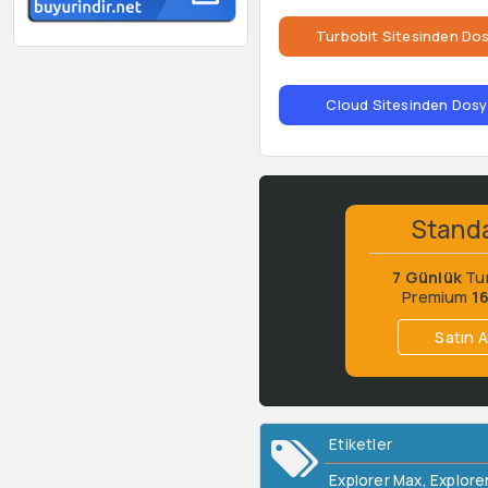
Turbobit Sitesinden Dos
Cloud Sitesinden Dosya
Stand
7 Günlük
Tu
Premium
1
Satın A
Etiketler
Explorer Max
,
Explorer