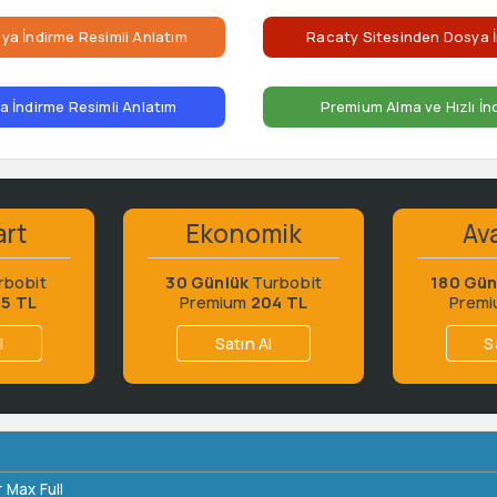
ya İndirme Resimli Anlatım
Racaty Sitesinden Dosya İ
 İndirme Resimli Anlatım
Premium Alma ve Hızlı İn
art
Ekonomik
Ava
rbobit
30 Günlük
Turbobit
180 Gün
65 TL
Premium
204 TL
Prem
l
Satın Al
S
 Max Full