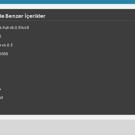
le Benzer İçerikler
4 Full v6.0.51449
2
 v4.0.3
00055
4
ll