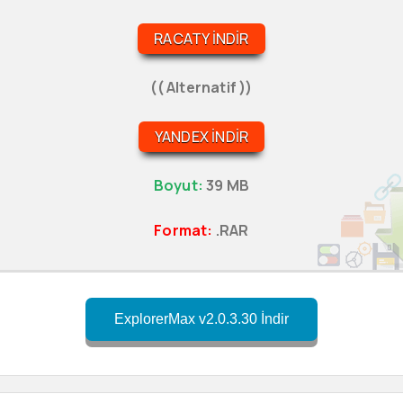
RACATY İNDIR
(( Alternatif ))
YANDEX İNDIR
Boyut:
39 MB
Format:
.RAR
ExplorerMax v2.0.3.30 İndir