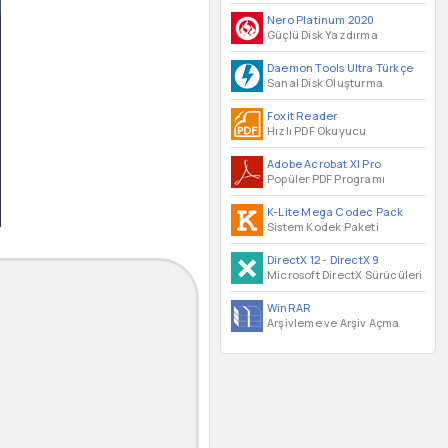
Nero Platinum 2020
Güçlü Disk Yazdırma
Daemon Tools Ultra Türkçe
Sanal Disk Oluşturma
Foxit Reader
Hızlı PDF Okuyucu
Adobe Acrobat XI Pro
Popüler PDF Programı
K-Lite Mega Codec Pack
Sistem Kodek Paketi
DirectX 12
-
DirectX 9
Microsoft DirectX Sürücüleri
WinRAR
Arşivleme ve Arşiv Açma