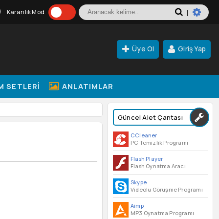
Karanlık Mod
|
Üye Ol
Giriş Yap
M SETLERI
ANLATIMLAR
Güncel Alet Çantası
CCleaner
PC Temizlik Programı
Flash Player
Flash Oynatma Aracı
Skype
Videolu Görüşme Programı
Aimp
MP3 Oynatma Programı