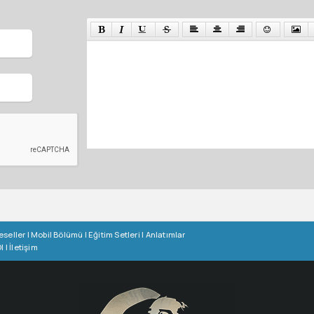
eseller
|
Mobil Bölümü
|
Eğitim Setleri
|
Anlatımlar
l
|
İletişim