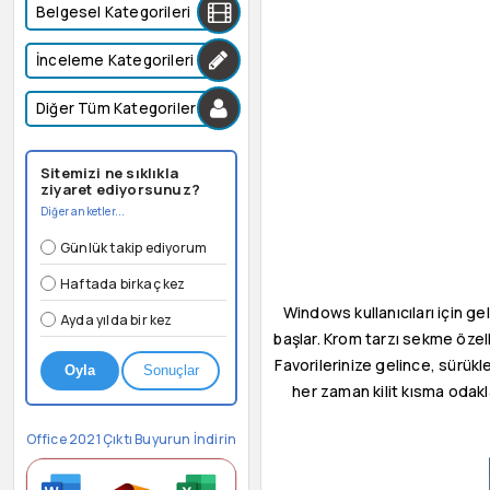
Belgesel Kategorileri
İnceleme Kategorileri
Diğer Tüm Kategoriler
Sitemizi ne sıklıkla
ziyaret ediyorsunuz?
Diğer anketler...
Günlük takip ediyorum
Haftada birkaç kez
Windows kullanıcıları için ge
Ayda yılda bir kez
başlar. Krom tarzı sekme özel
Favorilerinize gelince, sürükl
Oyla
Sonuçlar
her zaman kilit kısma odakl
Office 2021 Çıktı Buyurun İndirin