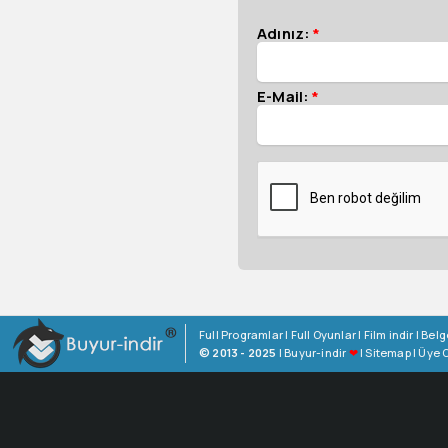
Adınız:
*
E-Mail:
*
Full Programlar
|
Full Oyunlar
|
Film indir
|
Belg
© 2013 - 2025
|
Buyur-indir
❤
|
Sitemap
|
Üye O