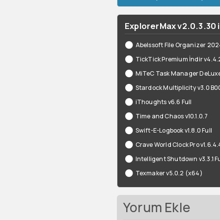
ExplorerMax v2.0.3.30 i
Abelssoft File Organizer 202
TickTick Premium İndir v4.4.
MiTeC Task Manager DeLuxe
Stardock Multiplicity v3.0 B
iThoughts v6.6 Full
Time and Chaos v10.1.0.7
Swift-E-Logbook v1.8.0 Full
Crave World Clock Pro v1.6.4.
Intelligent Shutdown v3.3.1 Fu
Texmaker v5.0.2 (x64)
Yorum Ekle