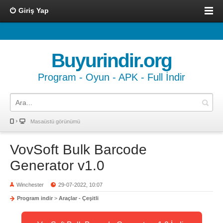
Giriş Yap
Buyurindir.org
Program - Oyun - APK - Full İndir
Masaüstü görünümü
VovSoft Bulk Barcode
Generator v1.0
Winchester
29-07-2022, 10:07
Program indir
>
Araçlar - Çeşitli