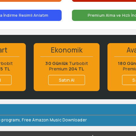
 İndirme Resimli Anlatım
Premium Alma ve Hızlı İn
art
Ekonomik
Ava
rbobit
30 Günlük
Turbobit
180 Gün
65 TL
Premium
204 TL
Prem
l
Satın Al
S
 programı
,
Free Amazon Music Downloader