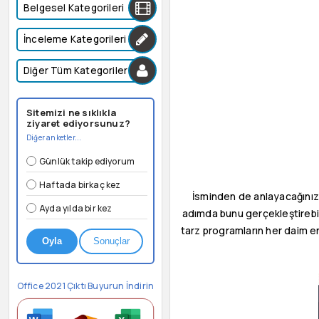
Belgesel Kategorileri
İnceleme Kategorileri
Diğer Tüm Kategoriler
Sitemizi ne sıklıkla
ziyaret ediyorsunuz?
Diğer anketler...
Günlük takip ediyorum
Haftada birkaç kez
İsminden de anlayacağınız
Ayda yılda bir kez
adımda bunu gerçekleştireb
tarz programların her daim e
Oyla
Sonuçlar
Office 2021 Çıktı Buyurun İndirin