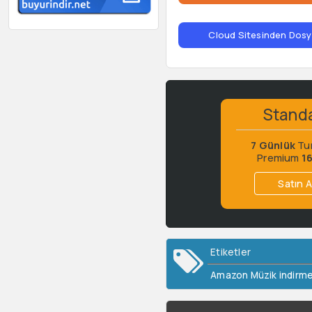
Cloud Sitesinden Dosya
Stand
7 Günlük
Tu
Premium
1
Satın A
Etiketler
Amazon Müzik indirme