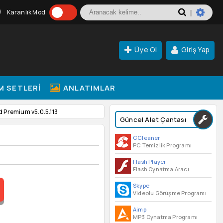
Karanlık Mod
|
Üye Ol
Giriş Yap
M SETLERI
ANLATIMLAR
 Premium v5.0.5.113
Güncel Alet Çantası
CCleaner
PC Temizlik Programı
Flash Player
Flash Oynatma Aracı
Skype
Videolu Görüşme Programı
Aimp
MP3 Oynatma Programı