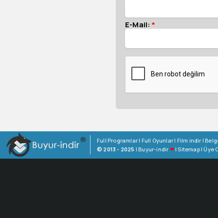
E-Mail:
*
Full Programlar
|
Full Oyunlar
|
Film indir
|
Belg
© 2013 - 2025
|
Buyur-indir
❤
|
Sitemap
|
Üye O