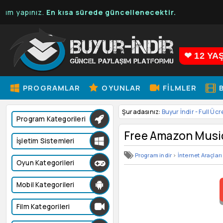
apınız.
En kısa sürede güncellenecektir.
❤ 12 YA
PROGRAMLAR
OYUNLAR
FILMLER
B
Şuradasınız:
Buyur İndir - Full Ücr
Program Kategorileri
Free Amazon Musi
İşletim Sistemleri
Program indir
>
İnternet Araçları
Oyun Kategorileri
Mobil Kategorileri
Film Kategorileri