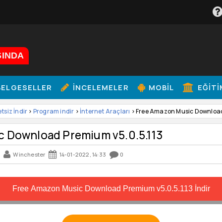
ŞINDA
ELGESELLER
İNCELEMELER
MOBIL
EĞITI
etsiz İndir
>
Program indir
>
İnternet Araçları
> Free Amazon Music Download
c Download Premium v5.0.5.113
Winchester
14-01-2022, 14:33
0
Free Amazon Music Download Premium v5.0.5.113 İndir