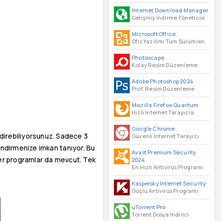
Internet Download Manager
Gelişmiş İndirme Yöneticisi
Microsoft Office
Ofis Yazılımı Tüm Sürümleri
Photoscape
Kolay Resim Düzenleme
Adobe Photoshop 2024
Prof. Resim Düzenleme
Mozilla Firefox Quantum
Hızlı İnternet Tarayıcısı
Google Chrome
ndirebiliyorsunuz. Sadece 3
Güvenli İnternet Tarayıcı
ndirmenize imkan tanıyor. Bu
Avast Premium Security
zer programlar da mevcut. Tek
2024
En Hızlı Antivirüs Programı
Kaspersky Internet Security
Güçlü Antivirüs Programı
uTorrent Pro
Torrent Dosya İndirici