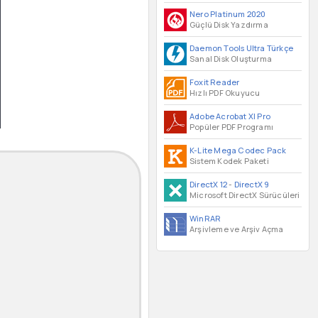
Nero Platinum 2020
Güçlü Disk Yazdırma
Daemon Tools Ultra Türkçe
Sanal Disk Oluşturma
Foxit Reader
Hızlı PDF Okuyucu
Adobe Acrobat XI Pro
Popüler PDF Programı
K-Lite Mega Codec Pack
Sistem Kodek Paketi
DirectX 12
-
DirectX 9
Microsoft DirectX Sürücüleri
WinRAR
Arşivleme ve Arşiv Açma