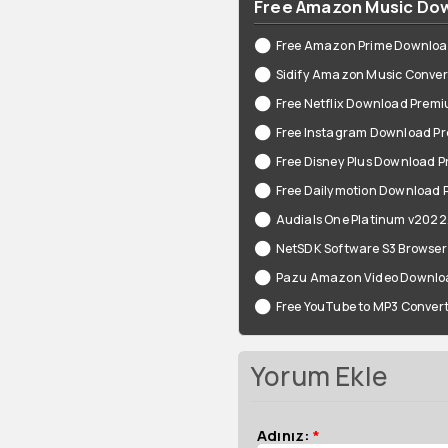
Free Amazon Music Down
Free Amazon Prime Downloa
Sidify Amazon Music Convert
Free Netflix Download Premi
Free Instagram Download Pr
Free Disney Plus Download Pr
Free Dailymotion Download 
Audials One Platinum v2022
NetSDK Software S3 Browser 
Pazu Amazon Video Downloa
Free YouTube to MP3 Convert
Yorum Ekle
Adınız:
*