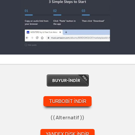
TURBOBIT İNDIR
(( Alternatif ))
YANDEX DISK İNDIR