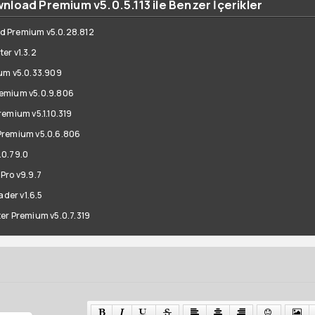
load Premium v5.0.5.113 ile Benzer İçerikler
d Premium v5.0.28.812
er v1.3.2
um v5.0.33.909
emium v5.0.9.806
emium v5.1.10.319
Premium v5.0.6.806
.0.79.0
Pro v9.9.7
der v1.6.5
er Premium v5.0.7.319