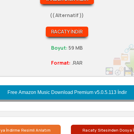
(( Alternatif ))
RACATY İNDIR
Boyut:
59 MB
Format:
.RAR
Free Amazon Music Download Premium v5.0.5.113 İndir
ya İndirme Resimli Anlatım
Racaty Sitesinden Dosya İ