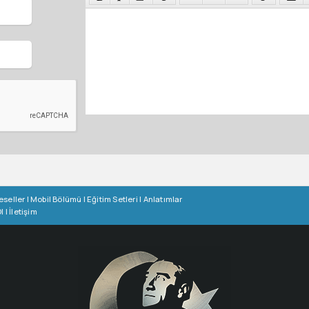
eseller
|
Mobil Bölümü
|
Eğitim Setleri
|
Anlatımlar
l
|
İletişim