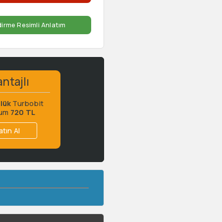
dirme Resimli Anlatım
ntajlı
lük
Turbobit
ium
720 TL
atın Al