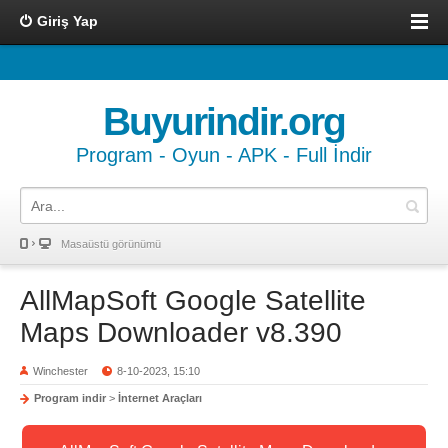
Giriş Yap
Buyurindir.org
Program - Oyun - APK - Full İndir
Masaüstü görünümü
AllMapSoft Google Satellite
Maps Downloader v8.390
Winchester
8-10-2023, 15:10
Program indir
>
İnternet Araçları