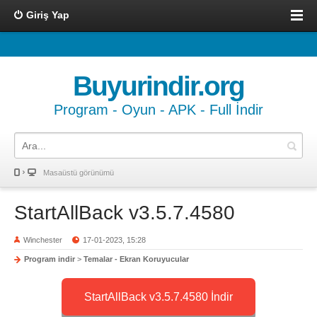
Giriş Yap
Buyurindir.org
Program - Oyun - APK - Full İndir
Masaüstü görünümü
StartAllBack v3.5.7.4580
Winchester
17-01-2023, 15:28
Program indir
>
Temalar - Ekran Koruyucular
StartAllBack v3.5.7.4580 İndir