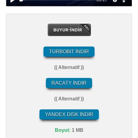
t
TURBOBIT İNDIR
(( Alternatif ))
RACATY İNDIR
(( Alternatif ))
YANDEX DISK İNDIR
Boyut:
1 MB