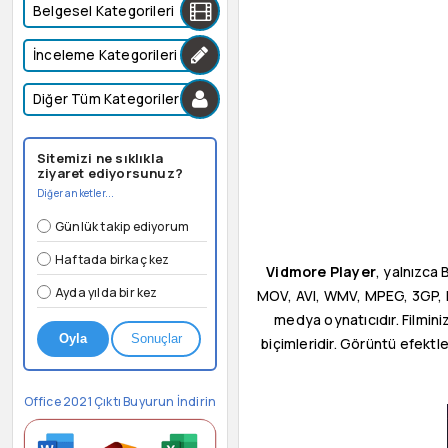
Belgesel Kategorileri
İnceleme Kategorileri
Diğer Tüm Kategoriler
Sitemizi ne sıklıkla
ziyaret ediyorsunuz?
Diğer anketler...
Günlük takip ediyorum
Haftada birkaç kez
Vidmore Player
, yalnızca
Ayda yılda bir kez
MOV, AVI, WMV, MPEG, 3GP, M
medya oynatıcıdır. Filmini
Oyla
Sonuçlar
biçimleridir. Görüntü efektl
Office 2021 Çıktı Buyurun İndirin