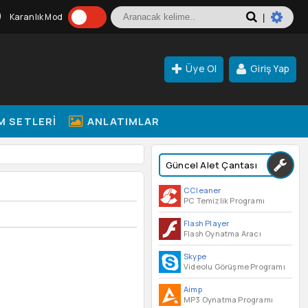
Karanlık Mod
|
Üye Ol
Giriş Yap
M SETLERI
ANLATIMLAR
Güncel Alet Çantası
CCleaner
PC Temizlik Programı
Flash Player
Flash Oynatma Aracı
Skype
Videolu Görüşme Programı
Aimp
MP3 Oynatma Programı