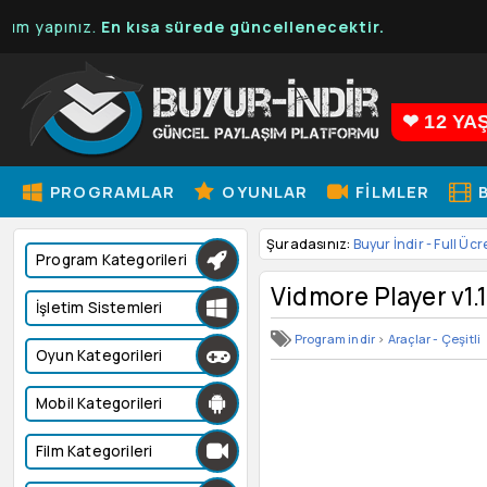
apınız.
En kısa sürede güncellenecektir.
❤ 12 YA
PROGRAMLAR
OYUNLAR
FILMLER
B
Şuradasınız:
Buyur İndir - Full Ücr
Program Kategorileri
Vidmore Player v1.1
İşletim Sistemleri
Program indir
>
Araçlar - Çeşitli
Oyun Kategorileri
Mobil Kategorileri
Film Kategorileri