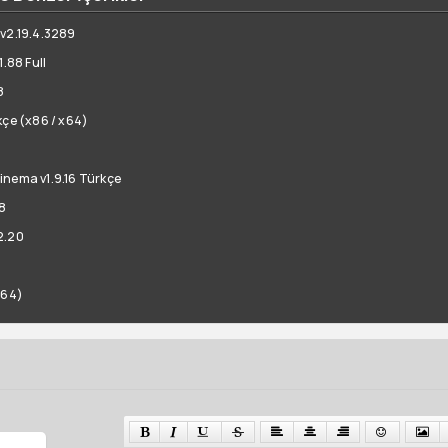
 v2.19.4.3289
1.88 Full
8
kçe (x86 / x64)
inema v1.9.16 Türkçe
18
2.20
x64)