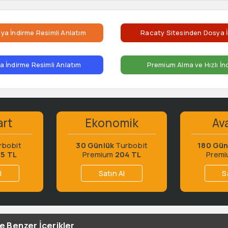
ya İndirme Resimli Anlatım
Racaty Sitesinden Dosya İ
 İndirme Resimli Anlatım
Premium Alma ve Hızlı İn
art
Ekonomik
Ava
rbobit
30 Günlük
Turbobit
180 Gün
65 TL
Premium
204 TL
Prem
l
Satın Al
S
le Benzer İçerikler