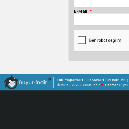
E-Mail:
*
Full Programlar
|
Full Oyunlar
|
Film indir
|
Belg
© 2013 - 2025
|
Buyur-indir
❤
|
Sitemap
|
Üye O