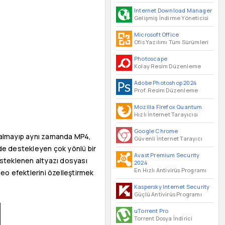
Internet Download Manager
Gelişmiş İndirme Yöneticisi
Microsoft Office
Ofis Yazılımı Tüm Sürümleri
Photoscape
Kolay Resim Düzenleme
Adobe Photoshop 2024
Prof. Resim Düzenleme
Mozilla Firefox Quantum
Hızlı İnternet Tarayıcısı
Google Chrome
 kalmayıp aynı zamanda MP4,
Güvenli İnternet Tarayıcı
de destekleyen çok yönlü bir
Avast Premium Security
desteklenen altyazı dosyası
2024
En Hızlı Antivirüs Programı
deo efektlerini özelleştirmek
Kaspersky Internet Security
Güçlü Antivirüs Programı
uTorrent Pro
Torrent Dosya İndirici