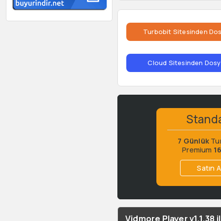
Turbobit Sitesinden Dos
Cloud Sitesinden Dosya
Stand
7 Günlük
Tu
Premium
1
Satın A
Vidmore Player v1.1.38 i