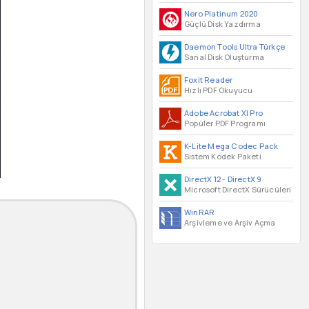
Nero Platinum 2020
Güçlü Disk Yazdırma
Daemon Tools Ultra Türkçe
Sanal Disk Oluşturma
Foxit Reader
Hızlı PDF Okuyucu
Adobe Acrobat XI Pro
Popüler PDF Programı
K-Lite Mega Codec Pack
Sistem Kodek Paketi
DirectX 12
-
DirectX 9
Microsoft DirectX Sürücüleri
WinRAR
Arşivleme ve Arşiv Açma