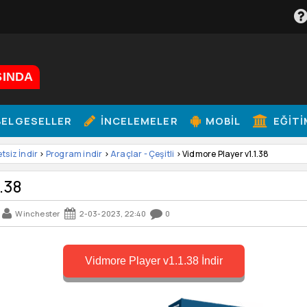
ŞINDA
ELGESELLER
İNCELEMELER
MOBIL
EĞITI
etsiz İndir
>
Program indir
>
Araçlar - Çeşitli
> Vidmore Player v1.1.38
.38
Winchester
2-03-2023, 22:40
0
Vidmore Player v1.1.38 İndir