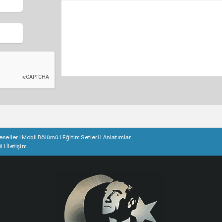
eseller
|
Mobil Bölümü
|
Eğitim Setleri
|
Anlatımlar
l
|
İletişim