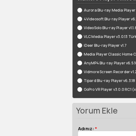
Aurora Blu-ray Media Player
4Videosoft Blu-ray Player v6.
VideoSolo Blu-ray Player v1.1.
VLC Media Player v3.0.13 Tür
iDeer Blu-ray Player v1.7
Media Player Classic Home C
AnyMP4 Blu-ray Player v6.5.
Vidmore Screen Recorder v1.
Tipard Blu-ray Player v6.3.18
GoPro VR Player v3.0.0 RC1 (
Yorum Ekle
Adınız:
*