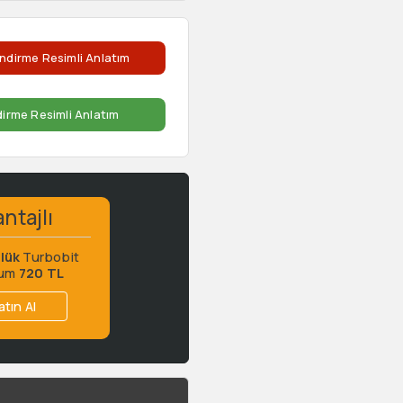
ndirme Resimli Anlatım
dirme Resimli Anlatım
ntajlı
lük
Turbobit
ium
720 TL
atın Al