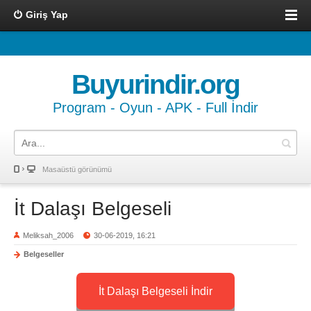
Giriş Yap
Buyurindir.org
Program - Oyun - APK - Full İndir
Masaüstü görünümü
İt Dalaşı Belgeseli
Meliksah_2006
30-06-2019, 16:21
Belgeseller
İt Dalaşı Belgeseli İndir