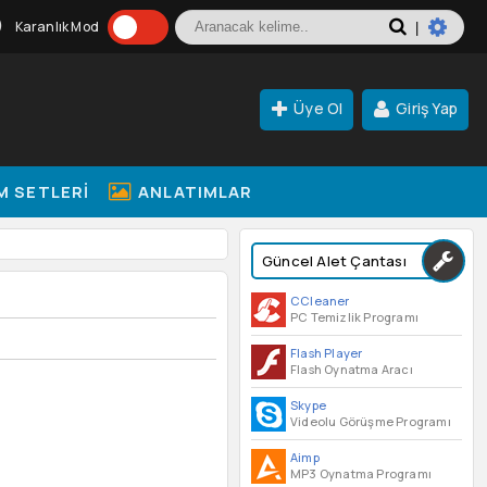
Karanlık Mod
|
Üye Ol
Giriş Yap
M SETLERI
ANLATIMLAR
Güncel Alet Çantası
CCleaner
PC Temizlik Programı
Flash Player
Flash Oynatma Aracı
Skype
Videolu Görüşme Programı
Aimp
MP3 Oynatma Programı