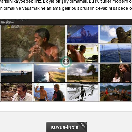
arısını kaybedebiliriz. Böyle bir şey olmamalı. Bu kültürler modern
san olmak ve yaşamak ne anlama gelir bu soruların cevabını sadece onl