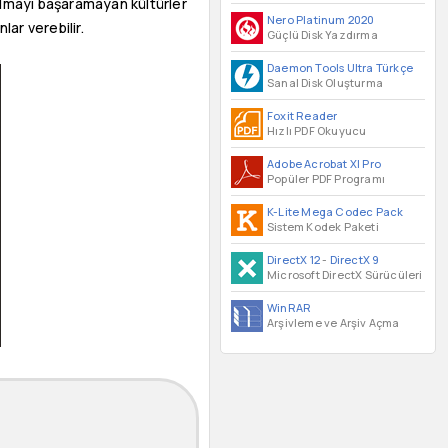
 olmayı başaramayan kültürler
Nero Platinum 2020
ar verebilir.
Güçlü Disk Yazdırma
Daemon Tools Ultra Türkçe
Sanal Disk Oluşturma
Foxit Reader
Hızlı PDF Okuyucu
Adobe Acrobat XI Pro
Popüler PDF Programı
K-Lite Mega Codec Pack
Sistem Kodek Paketi
DirectX 12
-
DirectX 9
Microsoft DirectX Sürücüleri
WinRAR
Arşivleme ve Arşiv Açma