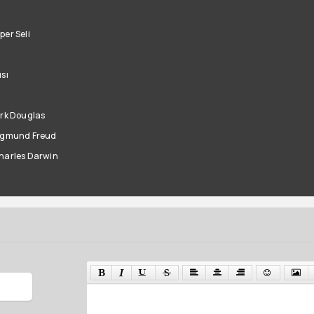
per Seli
sı
ı
irk Douglas
Sigmund Freud
Charles Darwin