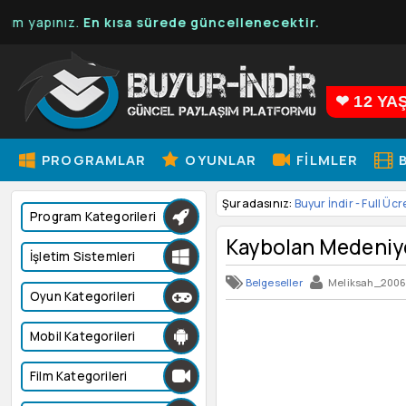
pınız.
En kısa sürede güncellenecektir.
❤ 12 YA
PROGRAMLAR
OYUNLAR
FILMLER
B
Şuradasınız:
Buyur İndir - Full Ücr
Program Kategorileri
Kaybolan Medeniye
İşletim Sistemleri
Belgeseller
Meliksah_20
Oyun Kategorileri
Mobil Kategorileri
Film Kategorileri