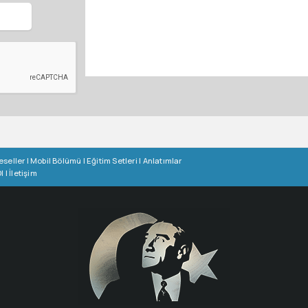
eseller
|
Mobil Bölümü
|
Eğitim Setleri
|
Anlatımlar
l
|
İletişim