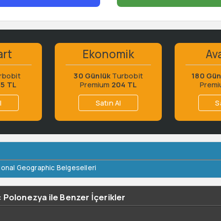
art
Ekonomik
Ava
rbobit
30 Günlük
Turbobit
180 Gün
65 TL
Premium
204 TL
Prem
l
Satın Al
S
ional Geographic Belgeselleri
 Polonezya ile Benzer İçerikler
ş