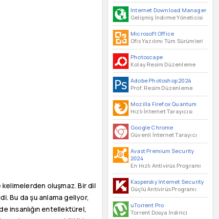
Internet Download Manager
Gelişmiş İndirme Yöneticisi
Microsoft Office
Ofis Yazılımı Tüm Sürümleri
Photoscape
Kolay Resim Düzenleme
Adobe Photoshop 2024
Prof. Resim Düzenleme
Mozilla Firefox Quantum
Hızlı İnternet Tarayıcısı
Google Chrome
Güvenli İnternet Tarayıcı
Avast Premium Security
2024
En Hızlı Antivirüs Programı
Kaspersky Internet Security
kelimelerden oluşmaz. Bir dil
Güçlü Antivirüs Programı
ldi. Bu da şu anlama geliyor,
uTorrent Pro
e insanlığın entellektürel,
Torrent Dosya İndirici