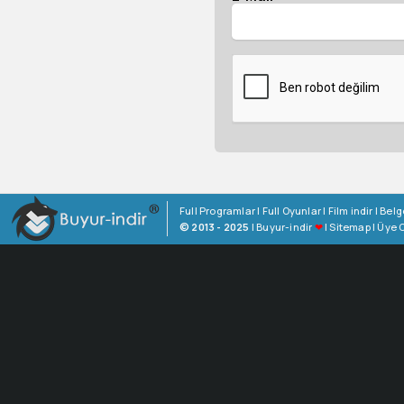
Full Programlar
|
Full Oyunlar
|
Film indir
|
Belg
© 2013 - 2025
|
Buyur-indir
❤
|
Sitemap
|
Üye O