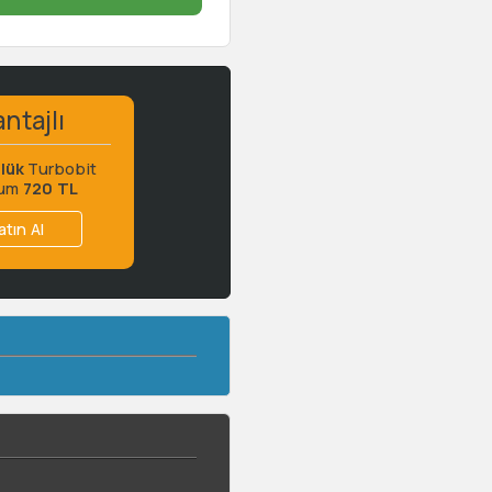
ntajlı
lük
Turbobit
ium
720 TL
atın Al