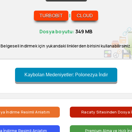
TURBOBIT
|
CLOUD
Dosya boyutu:
349 MB
Belgeseli indirmek için yukarıdaki linklerden birisini kullanabilirsiniz.
Kaybolan Medeniyetler: Polonezya İndir
ya İndirme Resimli Anlatım
Racaty Sitesinden Dosya İ
 İndirme Resimli Anlatım
Premium Alma ve Hızlı İn