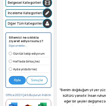
Belgesel Kategorileri
İnceleme Kategorileri
Diğer Tüm Kategoriler
Sitemizi ne sıklıkla
ziyaret ediyorsunuz?
Diğer anketler...
Günlük takip ediyorum
Haftada birkaç kez
Ayda yılda bir kez
Oyla
Sonuçlar
"Benim doğduğum yıl yer yüzü
Office 2021 Çıktı Buyurun İndirin
kültürü yansıtır. İnsan ruhu
eğer bir şeyler değişmezse