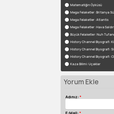
Matematiğin Öyküsü
Mega Felaketler: Britanya Sü
Mega Felaketler: Atlantis
Mega Felaketler: Hava Saldırı
Büyük Felaketler: Nuh Tufan
History Channel Biyografi: K
History Channel Biyografi: 
History Channel Biyografi: 
Kaza Bilimi: Uçaklar
Yorum Ekle
Adınız:
*
E-Mail:
*