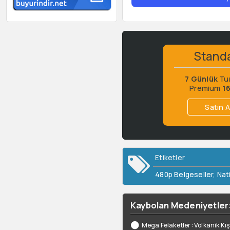
Stand
7 Günlük
Tu
Premium
1
Satın A
Etiketler
480p Belgeseller
,
Nat
Kaybolan Medeniyetler:
Mega Felaketler: Volkanik Kı