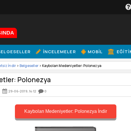
ŞINDA
ELGESELLER
İNCELEMELER
MOBIL
EĞITI
etsiz İndir
>
Belgeseller
> Kaybolan Medeniyetler: Polonezya
tler: Polonezya
06
29-06-2019, 14:12
0
Kaybolan Medeniyetler: Polonezya İndir