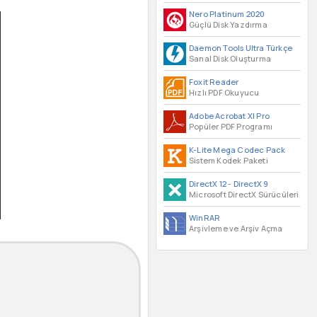
Nero Platinum 2020
Güçlü Disk Yazdırma
Daemon Tools Ultra Türkçe
Sanal Disk Oluşturma
Foxit Reader
Hızlı PDF Okuyucu
Adobe Acrobat XI Pro
Popüler PDF Programı
K-Lite Mega Codec Pack
Sistem Kodek Paketi
DirectX 12
-
DirectX 9
Microsoft DirectX Sürücüleri
WinRAR
Arşivleme ve Arşiv Açma