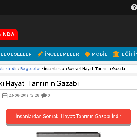
ŞINDA
ELGESELLER
İNCELEMELER
MOBIL
EĞITI
etsiz İndir
>
Belgeseller
> İnsanlardan Sonraki Hayat: Tanrının Gazabı
i Hayat: Tanrının Gazabı
06
23-06-2019, 12:28
0
İnsanlardan Sonraki Hayat: Tanrının Gazabı İndir