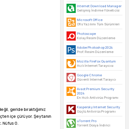
Internet Download Manager
Gelişmiş İndirme Yöneticisi
Microsoft Office
Ofis Yazılımı Tüm Sürümleri
Photoscape
Kolay Resim Düzenleme
Adobe Photoshop 2024
Prof. Resim Düzenleme
Mozilla Firefox Quantum
Hızlı İnternet Tarayıcısı
Google Chrome
Güvenli İnternet Tarayıcı
Avast Premium Security
2024
En Hızlı Antivirüs Programı
Kaspersky Internet Security
ğil, geride bıraktığımız
Güçlü Antivirüs Programı
çten içe çürüyor. Şeytanın
uTorrent Pro
. Nüfus 0.
Torrent Dosya İndirici