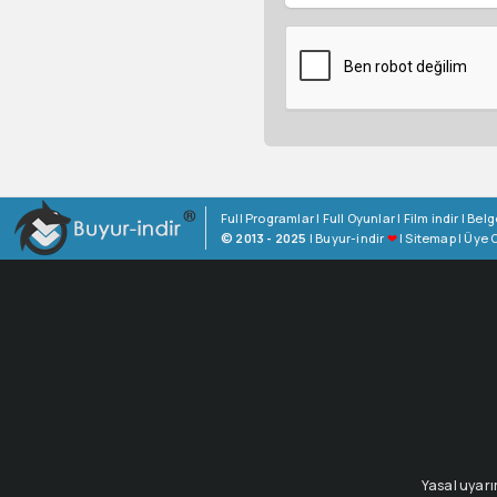
Full Programlar
|
Full Oyunlar
|
Film indir
|
Belg
© 2013 - 2025
|
Buyur-indir
❤
|
Sitemap
|
Üye O
Yasal uyarı