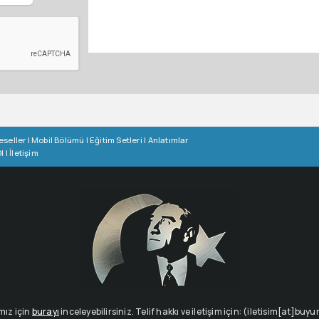
eseller
|
Mobil Bölümü
|
Eğitim Setleri
|
Anlatımlar
l
|
İletişim
mız için
burayı
inceleyebilirsiniz. Telif hakkı ve iletişim için: (iletisim[at]buy