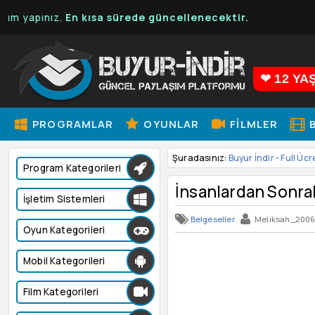
pınız.
En kısa sürede güncellenecektir.
❤ 12 YA
PROGRAMLAR
OYUNLAR
FILMLER
B
Şuradasınız:
Buyur İndir - Full Ücr
Program Kategorileri
İnsanlardan Sonrak
İşletim Sistemleri
Belgeseller
Meliksah_20
Oyun Kategorileri
Mobil Kategorileri
Film Kategorileri