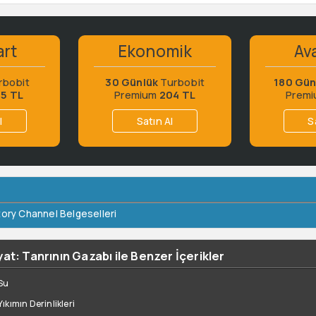
art
Ekonomik
Ava
rbobit
30 Günlük
Turbobit
180 Gün
65 TL
Premium
204 TL
Prem
l
Satın Al
S
tory Channel Belgeselleri
at: Tanrının Gazabı ile Benzer İçerikler
Su
kımın Derinlikleri