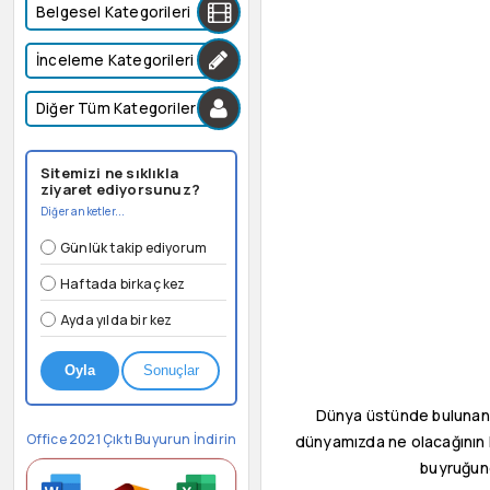
Belgesel Kategorileri
İnceleme Kategorileri
Diğer Tüm Kategoriler
Sitemizi ne sıklıkla
ziyaret ediyorsunuz?
Diğer anketler...
Günlük takip ediyorum
Haftada birkaç kez
Ayda yılda bir kez
Oyla
Sonuçlar
Dünya üstünde bulunan t
Office 2021 Çıktı Buyurun İndirin
dünyamızda ne olacağının 
buyruğund