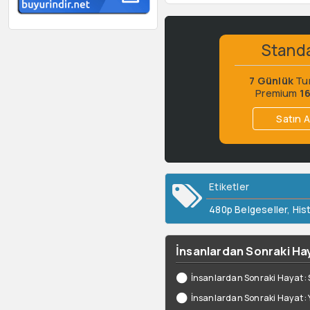
Stand
7 Günlük
Tu
Premium
1
Satın A
Etiketler
480p Belgeseller
,
His
İnsanlardan Sonraki Hay
İnsanlardan Sonraki Hayat: 
İnsanlardan Sonraki Hayat: Yı