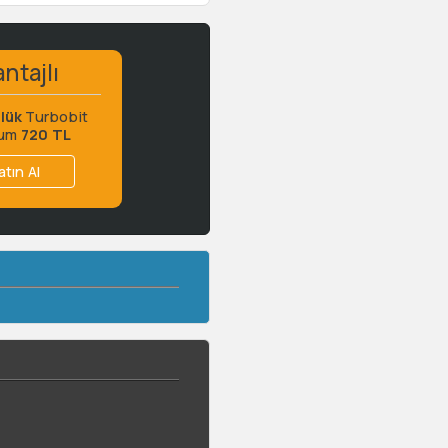
ntajlı
lük
Turbobit
ium
720 TL
atın Al