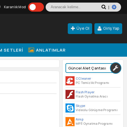
Karanlık Mod
|
Üye Ol
Giriş Yap
M SETLERI
ANLATIMLAR
Güncel Alet Çantası
CCleaner
PC Temizlik Programı
Flash Player
Flash Oynatma Aracı
Skype
Videolu Görüşme Programı
Aimp
MP3 Oynatma Programı