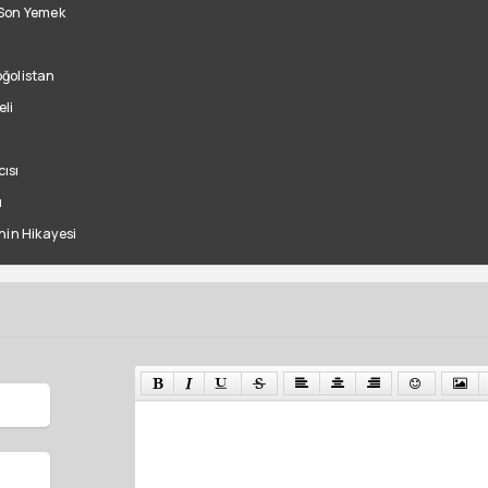
 Son Yemek
ğolistan
li
ısı
ı
nin Hikayesi