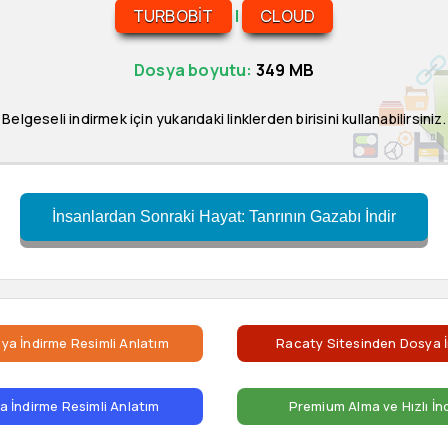
TURBOBIT
|
CLOUD
Dosya boyutu:
349 MB
Belgeseli indirmek için yukarıdaki linklerden birisini kullanabilirsiniz.
İnsanlardan Sonraki Hayat: Tanrının Gazabı İndir
ya İndirme Resimli Anlatım
Racaty Sitesinden Dosya İ
 İndirme Resimli Anlatım
Premium Alma ve Hızlı İn