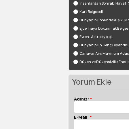
İnsanlardan Sonraki Hayat:
Kurt Belgeseli
Dünyanın Sonundaki Işık: Mo
Ejderhaya Dokunmak Belgese
Evren: Astrobiyoloji
Dünyanın En Genç Dolandırıc
Canavar Avı: Maymum Adas
Düzen ve Düzensizlik: Enerji
Yorum Ekle
Adınız:
*
E-Mail:
*