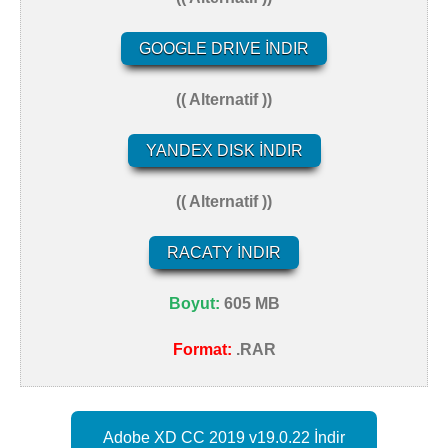
GOOGLE DRIVE İNDIR
(( Alternatif ))
YANDEX DISK İNDIR
(( Alternatif ))
RACATY İNDIR
Boyut:
605 MB
Format:
.RAR
Adobe XD CC 2019 v19.0.22 İndir