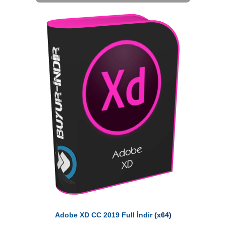
Adobe XD CC 2019 Full İndir
(x64)