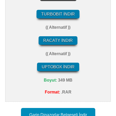
TURBOBIT İNDIR
(( Alternatif ))
RACATY İNDIR
(( Alternatif ))
UPTOBOX İNDIR
Boyut:
349 MB
Format:
.RAR
Garip Dinazorlar Belgeseli İndir