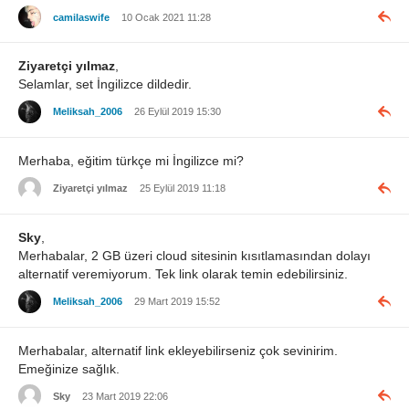
camilaswife
10 Ocak 2021 11:28
Ziyaretçi yılmaz
,
Selamlar, set İngilizce dildedir.
Meliksah_2006
26 Eylül 2019 15:30
Merhaba, eğitim türkçe mi İngilizce mi?
Ziyaretçi yılmaz
25 Eylül 2019 11:18
Sky
,
Merhabalar, 2 GB üzeri cloud sitesinin kısıtlamasından dolayı
alternatif veremiyorum. Tek link olarak temin edebilirsiniz.
Meliksah_2006
29 Mart 2019 15:52
Merhabalar, alternatif link ekleyebilirseniz çok sevinirim.
Emeğinize sağlık.
Sky
23 Mart 2019 22:06