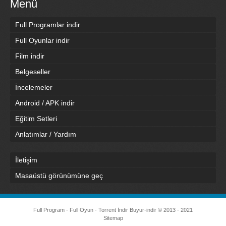
Menü
Full Programlar indir
Full Oyunlar indir
Film indir
Belgeseller
İncelemeler
Android / APK indir
Eğitim Setleri
Anlatımlar / Yardım
İletişim
Masaüstü görünümüne geç
Full Program - Full Oyun - Torrent İndir
Buyur-indir
© 2013 - 2021
Sitemap