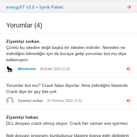
energyXT v3.0 + İçerik Paketi
Yorumlar (4)
Ziyaretçi serkan
,
Çünkü bu siteden değil başka bir siteden indirdin. Nereden ne
indirdiğini bilmediğin için de buraya gelip yorumlar bot mu diye
sallamışsın.
Winchester
28 Aralık 2022 11:22
Yorumlar bot mu? Crack falan diyorlar. Ama indirdiğim klasörde
Crack diye bir şey bile yok.
Ziyaretçi serkan
24 Temmuz 2022 12:31
Ziyaretçi hakan
,
DLL dosyası crack olmuş oluyor. Crack her zaman exe içermez.
İlgili dosyayı programı kurduğunuz klasöre kopya edin değiştirin