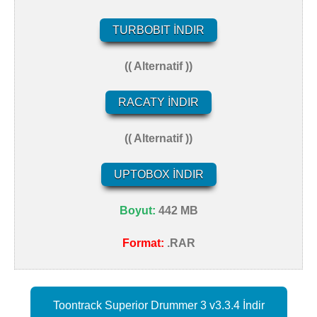
TURBOBIT İNDIR
(( Alternatif ))
RACATY İNDIR
(( Alternatif ))
UPTOBOX İNDIR
Boyut:
442 MB
Format:
.RAR
Toontrack Superior Drummer 3 v3.3.4 İndir