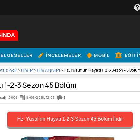
ŞINDA
ELGESELLER
İNCELEMELER
MOBIL
EĞITI
etsiz İndir
>
Filmler
>
Film Arşivleri
> Hz. Yusuf’un Hayatı 1-2-3 Sezon 45 Bölü
tı 1-2-3 Sezon 45 Bölüm
ksah_2006
4-06-2018, 12:09
1
Hz. Yusuf’un Hayatı 1-2-3 Sezon 45 Bölüm İndir