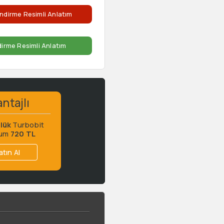
ndirme Resimli Anlatım
dirme Resimli Anlatım
ntajlı
lük
Turbobit
ium
720 TL
atın Al