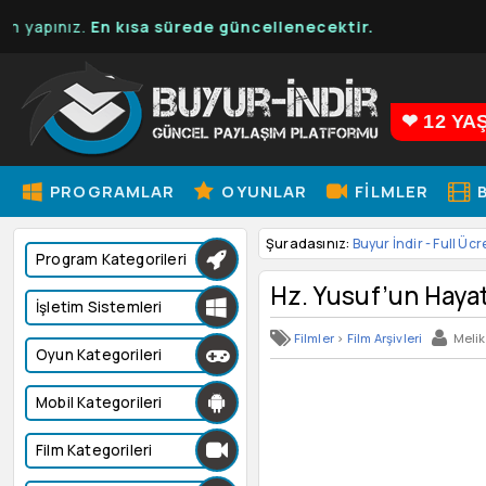
.
En kısa sürede güncellenecektir.
❤ 12 YA
PROGRAMLAR
OYUNLAR
FILMLER
B
Şuradasınız:
Buyur İndir - Full Ücr
Program Kategorileri
Hz. Yusuf’un Haya
İşletim Sistemleri
Filmler
>
Film Arşivleri
Meli
Oyun Kategorileri
Mobil Kategorileri
Film Kategorileri