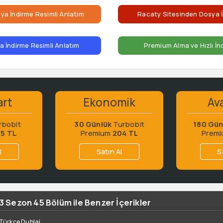
ya İndirme Resimli Anlatım
Racaty Sitesinden Dosya İ
 İndirme Resimli Anlatım
Premium Alma ve Hızlı İn
art
Ekonomik
Ava
rbobit
30 Günlük
Turbobit
180 Gün
65 TL
Premium
204 TL
Prem
l
Satın Al
S
-3 Sezon 45 Bölüm ile Benzer İçerikler
- Türkçe Dublaj