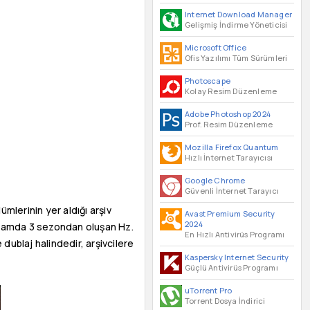
Internet Download Manager
Gelişmiş İndirme Yöneticisi
Microsoft Office
Ofis Yazılımı Tüm Sürümleri
Photoscape
Kolay Resim Düzenleme
Adobe Photoshop 2024
Prof. Resim Düzenleme
Mozilla Firefox Quantum
Hızlı İnternet Tarayıcısı
Google Chrome
Güvenli İnternet Tarayıcı
mlerinin yer aldığı arşiv
Avast Premium Security
2024
oplamda 3 sezondan oluşan Hz.
En Hızlı Antivirüs Programı
e dublaj halindedir, arşivcilere
Kaspersky Internet Security
Güçlü Antivirüs Programı
uTorrent Pro
Torrent Dosya İndirici