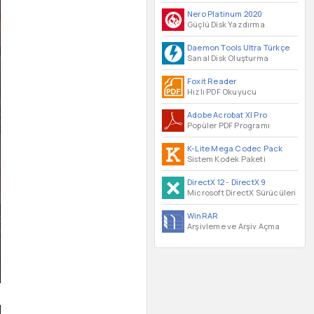
Nero Platinum 2020
Güçlü Disk Yazdırma
Daemon Tools Ultra Türkçe
Sanal Disk Oluşturma
Foxit Reader
Hızlı PDF Okuyucu
Adobe Acrobat XI Pro
Popüler PDF Programı
K-Lite Mega Codec Pack
Sistem Kodek Paketi
DirectX 12
-
DirectX 9
Microsoft DirectX Sürücüleri
WinRAR
Arşivleme ve Arşiv Açma