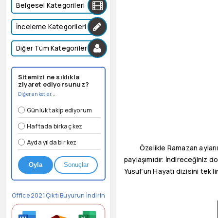
Belgesel Kategorileri
İnceleme Kategorileri
Diğer Tüm Kategoriler
Sitemizi ne sıklıkla
ziyaret ediyorsunuz?
Diğer anketler...
Günlük takip ediyorum
Haftada birkaç kez
Ayda yılda bir kez
Özelikle Ramazan aylar
paylaşımıdır. İndireceğiniz 
Oyla
Sonuçlar
Yusuf’un Hayatı dizisini tek li
Office 2021 Çıktı Buyurun İndirin