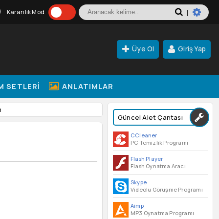
Karanlık Mod
|
Üye Ol
Giriş Yap
M SETLERI
ANLATIMLAR
m
Güncel Alet Çantası
CCleaner
PC Temizlik Programı
Flash Player
Flash Oynatma Aracı
Skype
Videolu Görüşme Programı
Aimp
MP3 Oynatma Programı