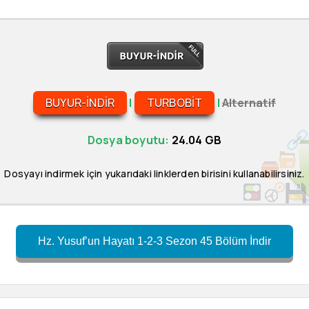
BUYUR-INDIR
|
TURBOBIT
|
Alternatif
Dosya boyutu:
24.04 GB
Dosyayı indirmek için yukarıdaki linklerden birisini kullanabilirsiniz.
Hz. Yusuf’un Hayatı 1-2-3 Sezon 45 Bölüm İndir