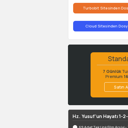
Turbobit Sitesinden Dos
Cloud Sitesinden Dosya
Stand
7 Günlük
Tu
Premium
1
Satın A
Hz. Yusuf’un Hayatı 1-2
69 Adet Tek Link Film Arşivi 