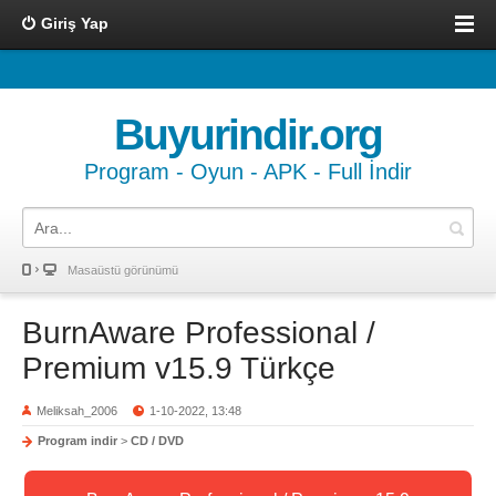
Giriş Yap
Buyurindir.org
Program - Oyun - APK - Full İndir
Masaüstü görünümü
BurnAware Professional /
Premium v15.9 Türkçe
Meliksah_2006
1-10-2022, 13:48
Program indir
>
CD / DVD