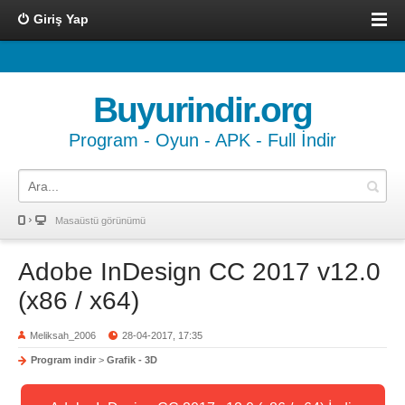
Giriş Yap
Buyurindir.org
Program - Oyun - APK - Full İndir
Masaüstü görünümü
Adobe InDesign CC 2017 v12.0
(x86 / x64)
Meliksah_2006
28-04-2017, 17:35
Program indir
>
Grafik - 3D