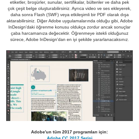
etiketler, broşürler, sunular, sertifikalar, bültenler ve daha pek
çok çeşit belge oluşturabilirsiniz. Ayrıca video ve ses ekleyerek,
daha sonra Flash (SWF) veya etkileşimli bir PDF olarak dışa
aktarabilirsiniz. Diğer Adobe uygulamalarında olduğu gibi, Adobe
InDesign'daki öğrenme konusu oldukça zordur ancak sonuçlar
çaba harcamanıza değecektir. Öğrenmeye istekli olduğunuz
sürece, Adobe InDesign'dan en iyi şekilde yararlanacaksınız.
Adobe'un tüm 2017 programları için:
Adobe CC 2017 Serisi