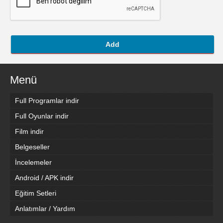
Add
Menü
Full Programlar indir
Full Oyunlar indir
Film indir
Belgeseller
İncelemeler
Android / APK indir
Eğitim Setleri
Anlatımlar / Yardım