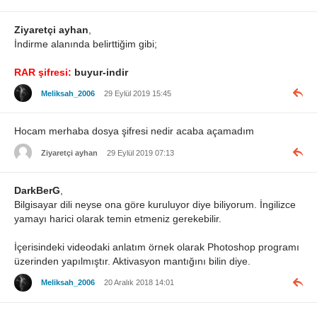
Ziyaretçi ayhan
,
İndirme alanında belirttiğim gibi;
RAR şifresi:
buyur-indir
Meliksah_2006
29 Eylül 2019 15:45
Hocam merhaba dosya şifresi nedir acaba açamadım
Ziyaretçi ayhan
29 Eylül 2019 07:13
DarkBerG
,
Bilgisayar dili neyse ona göre kuruluyor diye biliyorum. İngilizce
yamayı harici olarak temin etmeniz gerekebilir.
İçerisindeki videodaki anlatım örnek olarak Photoshop programı
üzerinden yapılmıştır. Aktivasyon mantığını bilin diye.
Meliksah_2006
20 Aralık 2018 14:01