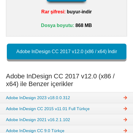
Rar şifresi:
buyur-indir
Dosya boyutu:
868 MB
Adobe InDesign CC 2017 v12.0 (x86 / x64) İndir
Adobe InDesign CC 2017 v12.0 (x86 /
x64) ile Benzer içerikler
Adobe InDesign 2023 v18.0.0.312
Adobe InDesign CC 2015 v11.01 Full Türkçe
Adobe InDesign 2021 v16.2.1.102
Adobe InDesign CC 9.0 Türkçe