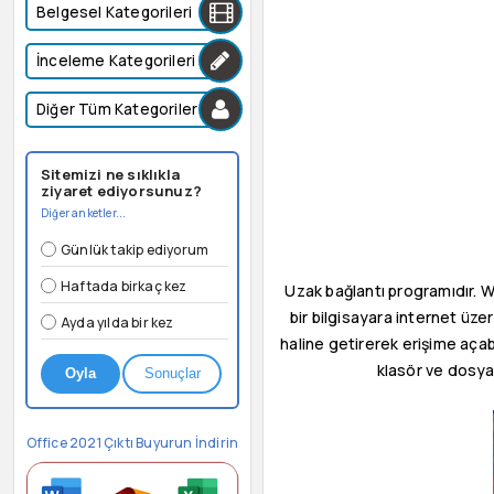
Belgesel Kategorileri
İnceleme Kategorileri
Diğer Tüm Kategoriler
Sitemizi ne sıklıkla
ziyaret ediyorsunuz?
Diğer anketler...
Günlük takip ediyorum
Haftada birkaç kez
Uzak bağlantı programıdır. 
bir bilgisayara internet üzer
Ayda yılda bir kez
haline getirerek erişime açabi
klasör ve dosyal
Oyla
Sonuçlar
Office 2021 Çıktı Buyurun İndirin