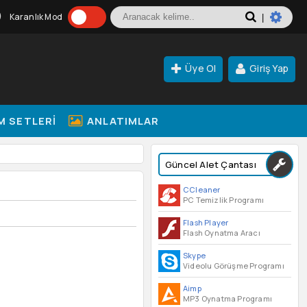
Karanlık Mod
|
Üye Ol
Giriş Yap
M SETLERI
ANLATIMLAR
Güncel Alet Çantası
CCleaner
PC Temizlik Programı
Flash Player
Flash Oynatma Aracı
Skype
Videolu Görüşme Programı
Aimp
MP3 Oynatma Programı