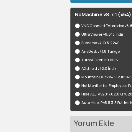
NoMachine v8.7.1 (x64) 
VNC Connect Enterprise v6.
UltraViewer v6.6.13 İndir
Supremo v4.10.5.2240
AnyDesk v7.1.8 Türkçe
TurboFTP v6.80 B1116
AXshield v1.2.0 İndir
Mountain Duck v4.9.2.18946
Net Monitor for Employees Pro
Hide ALL IP v2017.02.07.1702
Auto Hide IP v5.5.3.8 Full indi
Yorum Ekle