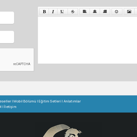
eseller
|
Mobil Bölümü
|
Eğitim Setleri
|
Anlatımlar
l
|
İletişim