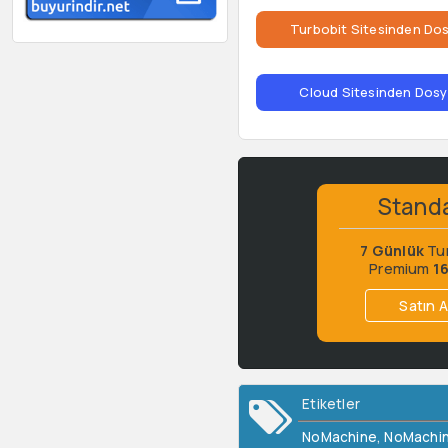
Turbobit Sitesinden Dos
Cloud Sitesinden Dosya
Stand
7 Günlük
Tu
Premium
1
Satın A
Etiketler
NoMachine
,
NoMachin