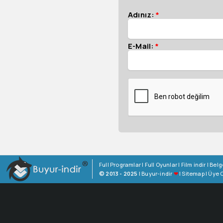
Adınız:
*
E-Mail:
*
Full Programlar
|
Full Oyunlar
|
Film indir
|
Belg
© 2013 - 2025
|
Buyur-indir
❤
|
Sitemap
|
Üye O