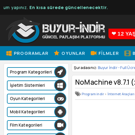
apınız.
En kısa sürede güncellenecektir.
❤ 12 YA
PROGRAMLAR
OYUNLAR
FILMLER
B
Şuradasınız:
Buyur İndir - Full Ücr
Program Kategorileri
NoMachine v8.7.1 
İşletim Sistemleri
Program indir
>
İnternet Araçları
Oyun Kategorileri
Mobil Kategorileri
Film Kategorileri