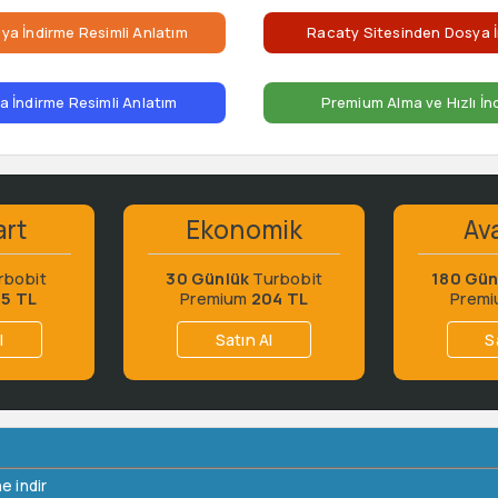
ya İndirme Resimli Anlatım
Racaty Sitesinden Dosya İ
 İndirme Resimli Anlatım
Premium Alma ve Hızlı İn
art
Ekonomik
Ava
rbobit
30 Günlük
Turbobit
180 Gün
65 TL
Premium
204 TL
Prem
l
Satın Al
S
e indir