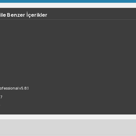
ile Benzer İçerikler
8
fessional v5.8.1
07
r