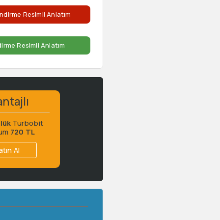
ndirme Resimli Anlatım
dirme Resimli Anlatım
ntajlı
lük
Turbobit
ium
720 TL
atın Al