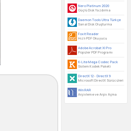
Nero Platinum 2020
Güçlü Disk Yazdırma
Daemon Tools Ultra Türkçe
Sanal Disk Oluşturma
Foxit Reader
Hızlı PDF Okuyucu
Adobe Acrobat XI Pro
Popüler PDF Programı
K-Lite Mega Codec Pack
Sistem Kodek Paketi
DirectX 12
-
DirectX 9
Microsoft DirectX Sürücüleri
WinRAR
Arşivleme ve Arşiv Açma