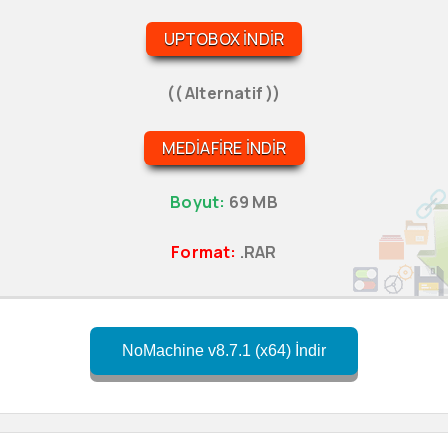
UPTOBOX İNDIR
(( Alternatif ))
MEDIAFIRE İNDIR
Boyut:
69 MB
Format:
.RAR
NoMachine v8.7.1 (x64) İndir