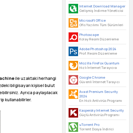
Internet Download Manager
Gelişmiş İndirme Yöneticisi
Microsoft Office
Ofis Yazılımı Tüm Sürümleri
Photoscape
Kolay Resim Düzenleme
Adobe Photoshop 2024
Prof. Resim Düzenleme
Mozilla Firefox Quantum
Hızlı İnternet Tarayıcısı
Google Chrome
achine
ile uzaktaki herhangi
Güvenli İnternet Tarayıcı
deki bilgisayarı kişisel bulut
Avast Premium Security
bilirsiniz. Ayrıca paylaşılacak
2024
 kullanabilirler.
En Hızlı Antivirüs Programı
Kaspersky Internet Security
Güçlü Antivirüs Programı
uTorrent Pro
Torrent Dosya İndirici