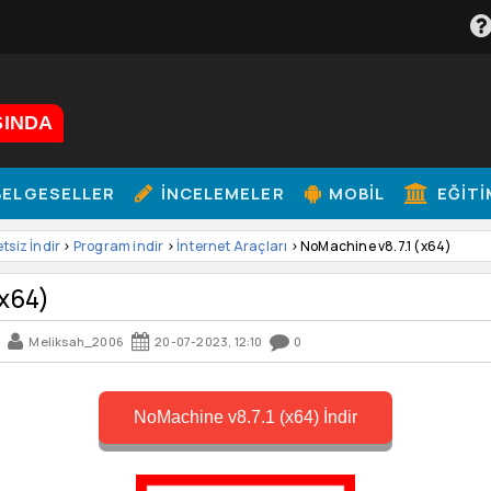
ŞINDA
ELGESELLER
İNCELEMELER
MOBIL
EĞITI
etsiz İndir
>
Program indir
>
İnternet Araçları
> NoMachine v8.7.1 (x64)
(x64)
Meliksah_2006
20-07-2023, 12:10
0
NoMachine v8.7.1 (x64) İndir