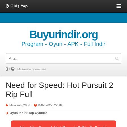
Giriş Yap
Buyurindir.org
Program - Oyun - APK - Full İndir
Masaüstü görünümü
Need for Speed: Hot Pursuit 2
Rip Full
Meliksah_2006
8-02-2022, 22:16
Oyun indir
>
Rip Oyunlar