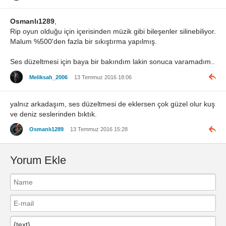
Osmanlı1289
,
Rip oyun olduğu için içerisinden müzik gibi bileşenler silinebiliyor.
Malum %500'den fazla bir sıkıştırma yapılmış.
Ses düzeltmesi için baya bir bakındım lakin sonuca varamadım..
Meliksah_2006
13 Temmuz 2016 18:06
yalnız arkadaşım, ses düzeltmesi de eklersen çok güzel olur kuş
ve deniz seslerinden bıktık.
Osmanlı1289
13 Temmuz 2016 15:28
Yorum Ekle