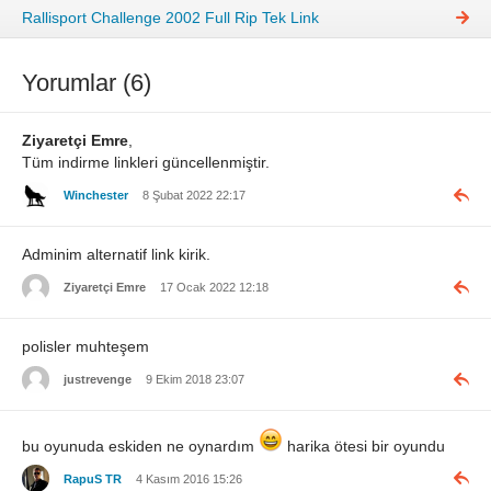
Rallisport Challenge 2002 Full Rip Tek Link
Yorumlar (6)
Ziyaretçi Emre
,
Tüm indirme linkleri güncellenmiştir.
Winchester
8 Şubat 2022 22:17
Adminim alternatif link kirik.
Ziyaretçi Emre
17 Ocak 2022 12:18
polisler muhteşem
justrevenge
9 Ekim 2018 23:07
bu oyunuda eskiden ne oynardım
harika ötesi bir oyundu
RapuS TR
4 Kasım 2016 15:26