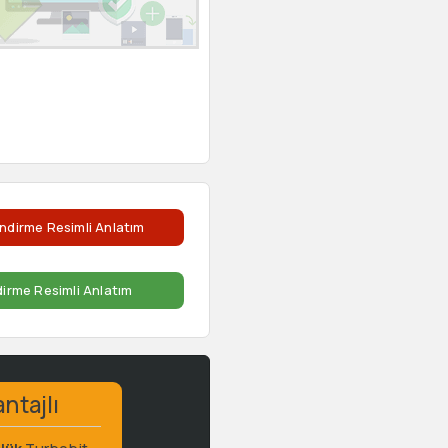
ndirme Resimli Anlatım
dirme Resimli Anlatım
ntajlı
lük
Turbobit