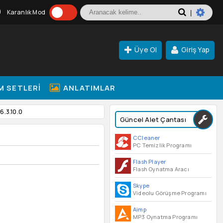
Karanlık Mod
|
Üye Ol
Giriş Yap
M SETLERI
ANLATIMLAR
6.3.10.0
Güncel Alet Çantası
CCleaner
PC Temizlik Programı
Flash Player
Flash Oynatma Aracı
Skype
Videolu Görüşme Programı
Aimp
MP3 Oynatma Programı