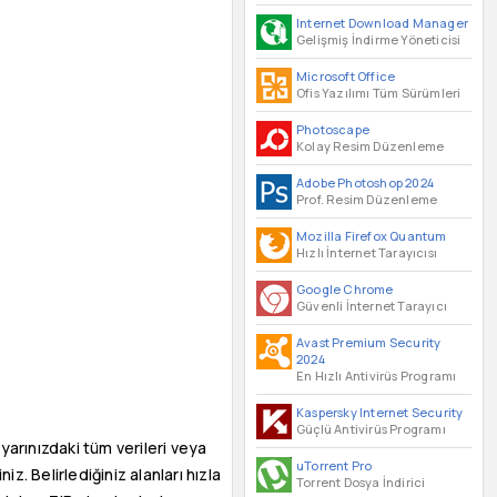
Internet Download Manager
Gelişmiş İndirme Yöneticisi
Microsoft Office
Ofis Yazılımı Tüm Sürümleri
Photoscape
Kolay Resim Düzenleme
Adobe Photoshop 2024
Prof. Resim Düzenleme
Mozilla Firefox Quantum
Hızlı İnternet Tarayıcısı
Google Chrome
Güvenli İnternet Tarayıcı
Avast Premium Security
2024
En Hızlı Antivirüs Programı
Kaspersky Internet Security
Güçlü Antivirüs Programı
ayarınızdaki tüm verileri veya
uTorrent Pro
z. Belirlediğiniz alanları hızla
Torrent Dosya İndirici