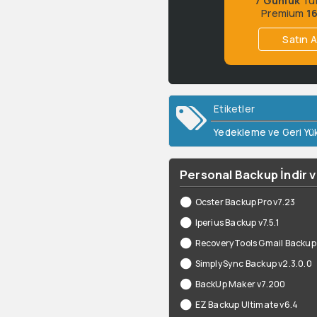
Premium
1
Satın A
Etiketler
Yedekleme ve Geri Yük
Personal Backup İndir v6
Ocster Backup Pro v7.23
Iperius Backup v7.5.1
RecoveryTools Gmail Backup
SimplySync Backup v2.3.0.0
BackUp Maker v7.200
EZ Backup Ultimate v6.4