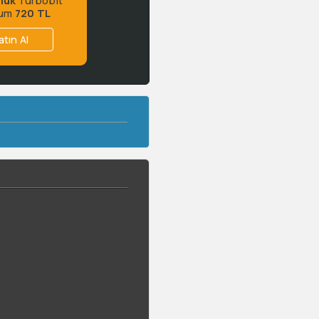
ium
720 TL
atın Al