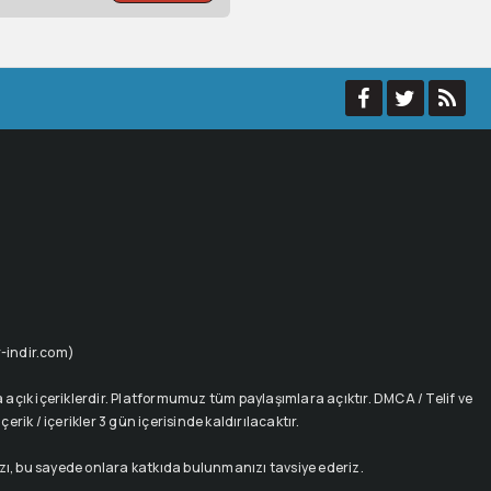
ur-indir.com)
açık içeriklerdir. Platformumuz tüm paylaşımlara açıktır. DMCA / Telif ve
rik / içerikler 3 gün içerisinde kaldırılacaktır.
ızı, bu sayede onlara katkıda bulunmanızı tavsiye ederiz.