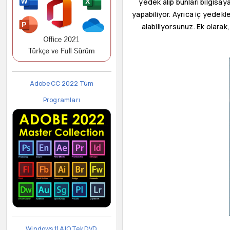
yedek alıp bunları bilgisay
yapabiliyor. Ayrıca iç yedekl
alabiliyorsunuz. Ek olara
Adobe CC 2022 Tüm
Programları
Windows 11 AIO Tek DVD