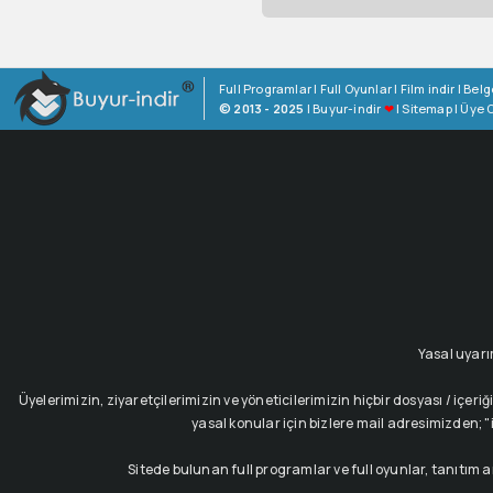
Full Programlar
|
Full Oyunlar
|
Film indir
|
Belg
© 2013 - 2025
|
Buyur-indir
❤
|
Sitemap
|
Üye O
Yasal uyarı
Üyelerimizin, ziyaretçilerimizin ve yöneticilerimizin hiçbir dosyası / i
yasal konular için bizlere mail adresimizden; "i
Sitede bulunan full programlar ve full oyunlar, tanıtım 