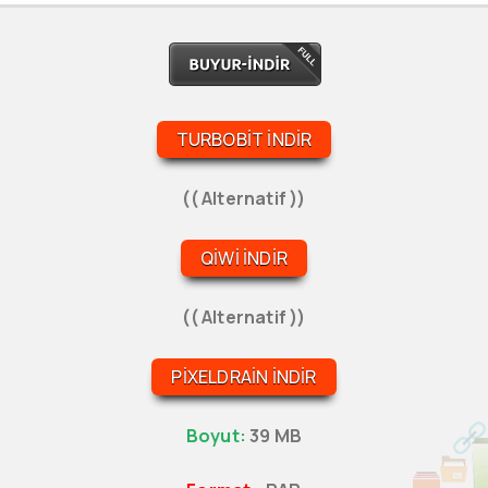
TURBOBIT İNDIR
(( Alternatif ))
QIWI İNDIR
(( Alternatif ))
PIXELDRAIN İNDIR
Boyut:
39 MB