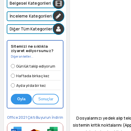
Belgesel Kategorileri
İnceleme Kategorileri
Diğer Tüm Kategoriler
Sitemizi ne sıklıkla
ziyaret ediyorsunuz?
Diğer anketler...
Günlük takip ediyorum
Haftada birkaç kez
Ayda yılda bir kez
Oyla
Sonuçlar
Office 2021 Çıktı Buyurun İndirin
Dosyalarınızı yedek alıp tek
sistemin kritik noktalarını (Ap