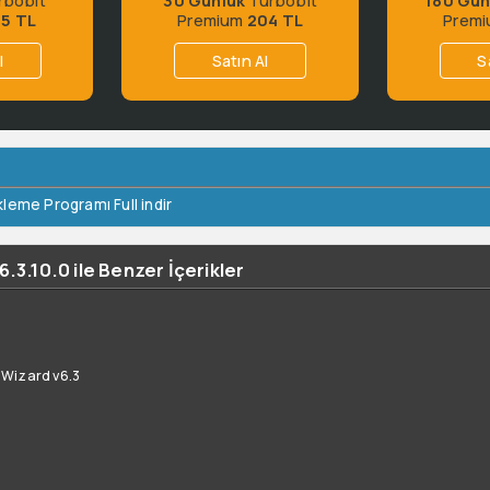
65 TL
Premium
204 TL
Prem
l
Satın Al
S
leme Programı Full indir
.3.10.0 ile Benzer İçerikler
 Wizard v6.3