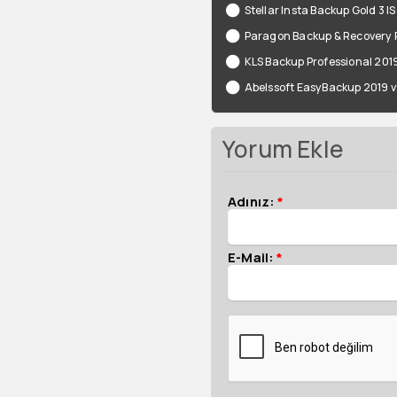
Stellar Insta Backup Gold 3 I
Paragon Backup & Recovery P
KLS Backup Professional 2019
Abelssoft EasyBackup 2019 v
Yorum Ekle
Adınız:
*
E-Mail:
*