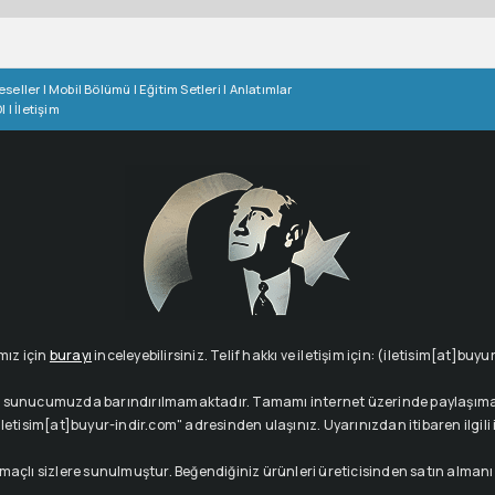
eseller
|
Mobil Bölümü
|
Eğitim Setleri
|
Anlatımlar
l
|
İletişim
mız için
burayı
inceleyebilirsiniz. Telif hakkı ve iletişim için: (iletisim[at]buy
çeriği sunucumuzda barındırılmamaktadır. Tamamı internet üzerinde paylaşıma 
letisim[at]buyur-indir.com" adresinden ulaşınız. Uyarınızdan itibaren ilgili içe
amaçlı sizlere sunulmuştur. Beğendiğiniz ürünleri üreticisinden satın alman