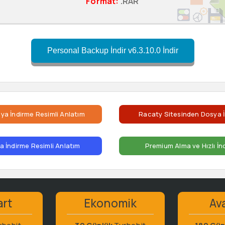
Format:
.RAR
Personal Backup İndir v6.3.10.0 İndir
ya İndirme Resimli Anlatım
Racaty Sitesinden Dosya İ
 İndirme Resimli Anlatım
Premium Alma ve Hızlı İn
art
Ekonomik
Ava
rbobit
30 Günlük
Turbobit
180 Gün