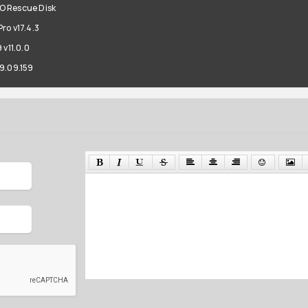
SO Rescue Disk
ro v17.4.3
 v11.0.0
9.09.159