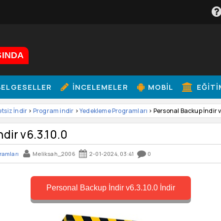
ŞINDA
ELGESELLER
İNCELEMELER
MOBIL
EĞITI
etsiz İndir
>
Program indir
>
Yedekleme Programları
> Personal Backup İndir v
dir v6.3.10.0
ramları
Meliksah_2006
2-01-2024, 03:41
0
Personal Backup İndir v6.3.10.0 İndir