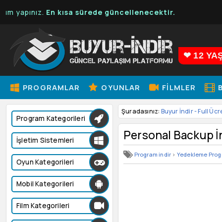
pınız.
En kısa sürede güncellenecektir.
❤ 12 YA
PROGRAMLAR
OYUNLAR
FILMLER
B
Şuradasınız:
Buyur İndir - Full Ücr
Program Kategorileri
Personal Backup İn
İşletim Sistemleri
Program indir
>
Yedekleme Prog
Oyun Kategorileri
Mobil Kategorileri
Film Kategorileri