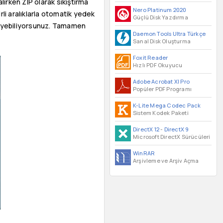
lırken ZIP olarak sıkıştırma
Nero Platinum 2020
rli aralıklarla otomatik yedek
Güçlü Disk Yazdırma
kleyebiliyorsunuz. Tamamen
Daemon Tools Ultra Türkçe
Sanal Disk Oluşturma
Foxit Reader
Hızlı PDF Okuyucu
Adobe Acrobat XI Pro
Popüler PDF Programı
K-Lite Mega Codec Pack
Sistem Kodek Paketi
DirectX 12
-
DirectX 9
Microsoft DirectX Sürücüleri
WinRAR
Arşivleme ve Arşiv Açma