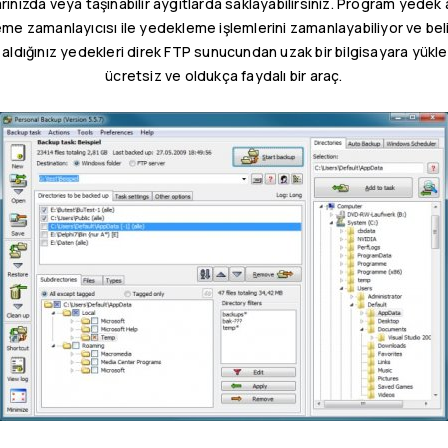
arınızda veya taşınabilir aygıtlarda saklayabilirsiniz. Program yedek a
eme zamanlayıcısı ile yedekleme işlemlerini zamanlayabiliyor ve beli
k, aldığınız yedekleri direk FTP sunucundan uzak bir bilgisayara yü
ücretsiz ve oldukça faydalı bir araç.