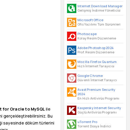
Internet Download Manager
Gelişmiş İndirme Yöneticisi
Microsoft Office
Ofis Yazılımı Tüm Sürümleri
Photoscape
Kolay Resim Düzenleme
Adobe Photoshop 2024
Prof. Resim Düzenleme
Mozilla Firefox Quantum
Hızlı İnternet Tarayıcısı
Google Chrome
Güvenli İnternet Tarayıcı
Avast Premium Security
2024
En Hızlı Antivirüs Programı
Kaspersky Internet Security
 for Oracle to MySQL
ile
Güçlü Antivirüs Programı
 gerçekleştirebilirsiniz. Bu
uTorrent Pro
iği sayesinde döküm türlerini
Torrent Dosya İndirici
iniz.