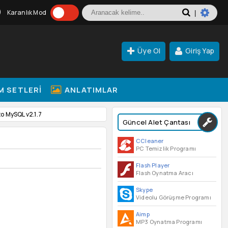
Karanlık Mod
|
Üye Ol
Giriş Yap
M SETLERI
ANLATIMLAR
o MySQL v2.1.7
Güncel Alet Çantası
CCleaner
PC Temizlik Programı
Flash Player
Flash Oynatma Aracı
Skype
Videolu Görüşme Programı
Aimp
MP3 Oynatma Programı