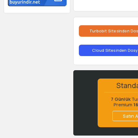
Turbobit Sitesinden Dos
Cloud Sitesinden Dosya
Stand
7 Günlük
Tu
Premium
1
Satın A