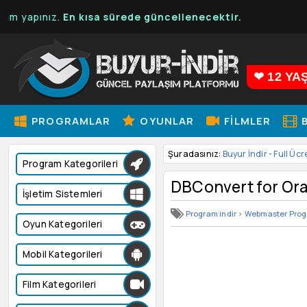
pınız.
En kısa sürede güncellenecektir.
❤ 12 YA
PROGRAMLAR
OYUNLAR
FILMLER
B
Şuradasınız:
Buyur İndir - Full Ücr
Program Kategorileri
DBConvert for Orac
İşletim Sistemleri
Program indir
>
Webmaster Prog
Oyun Kategorileri
Mobil Kategorileri
Film Kategorileri