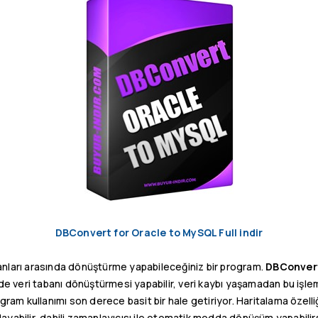
DBConvert for Oracle to MySQL Full indir
nları arasında dönüştürme yapabileceğiniz bir program.
DBConvert
mde veri tabanı dönüştürmesi yapabilir, veri kaybı yaşamadan bu işlemi
ogram kullanımı son derece basit bir hale getiriyor. Haritalama özell
layabilir, dahili zamanlayıcısı ile otomatik modda dönüşüm yapabilirs