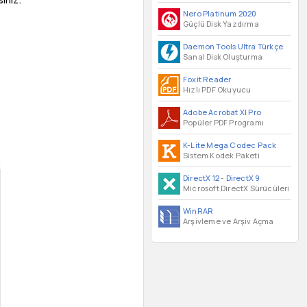
Nero Platinum 2020
Güçlü Disk Yazdırma
Daemon Tools Ultra Türkçe
Sanal Disk Oluşturma
Foxit Reader
Hızlı PDF Okuyucu
Adobe Acrobat XI Pro
Popüler PDF Programı
K-Lite Mega Codec Pack
Sistem Kodek Paketi
DirectX 12
-
DirectX 9
Microsoft DirectX Sürücüleri
WinRAR
Arşivleme ve Arşiv Açma