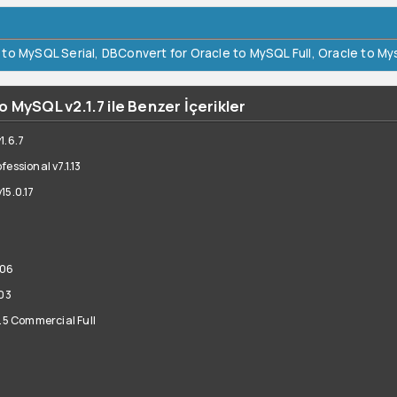
 to MySQL Serial
,
DBConvert for Oracle to MySQL Full
,
Oracle to Mys
 MySQL v2.1.7 ile Benzer İçerikler
1.6.7
essional v7.1.13
15.0.17
206
203
1.5 Commercial Full