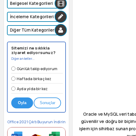
Belgesel Kategorileri
İnceleme Kategorileri
Diğer Tüm Kategoriler
Sitemizi ne sıklıkla
ziyaret ediyorsunuz?
Diğer anketler...
Günlük takip ediyorum
Haftada birkaç kez
Ayda yılda bir kez
Oyla
Sonuçlar
Oracle ve MySQL veri taba
güvenilir ve doğru bir biçi
Office 2021 Çıktı Buyurun İndirin
işlem için sihirbaz sunan pr
ayar