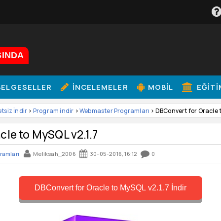
ŞINDA
ELGESELLER
İNCELEMELER
MOBIL
EĞITI
etsiz İndir
>
Program indir
>
Webmaster Programları
> DBConvert for Oracle t
le to MySQL v2.1.7
ramları
Meliksah_2006
30-05-2016, 16:12
0
DBConvert for Oracle to MySQL v2.1.7 İndir