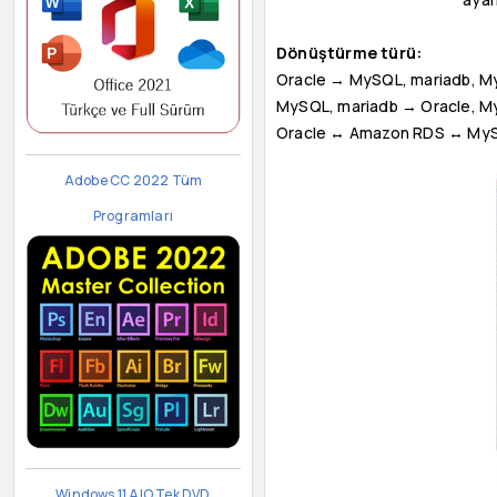
Dönüştürme türü:
Oracle → MySQL, mariadb, M
MySQL, mariadb → Oracle, M
Oracle ↔ Amazon RDS ↔ My
Adobe CC 2022 Tüm
Programları
Windows 11 AIO Tek DVD