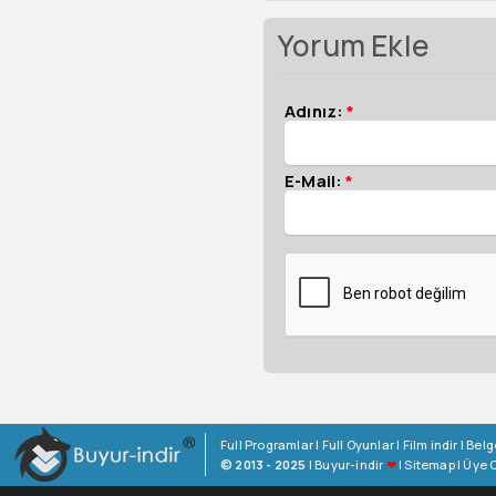
Yorum Ekle
Adınız:
*
E-Mail:
*
Full Programlar
|
Full Oyunlar
|
Film indir
|
Belg
© 2013 - 2025
|
Buyur-indir
❤
|
Sitemap
|
Üye O