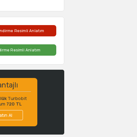
ndirme Resimli Anlatım
dirme Resimli Anlatım
ntajlı
lük
Turbobit
ium
720 TL
atın Al