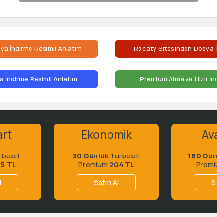
ya İndirme Resimli Anlatım
Racaty Sitesinden Dosya İ
 İndirme Resimli Anlatım
Premium Alma ve Hızlı İn
art
Ekonomik
Ava
rbobit
30 Günlük
Turbobit
180 Gün
65 TL
Premium
204 TL
Prem
l
Satın Al
S