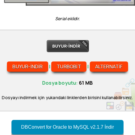
Serial eklidir.
BUYUR-INDIR
|
TURBOBIT
|
ALTERNATIF
Dosya boyutu:
61 MB
Dosyayı indirmek için yukarıdaki linklerden birisini kullanabilirsiniz.
DBConvert for Oracle to MySQL v2.1.7 İndir