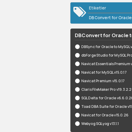
Etiketler
DBConvert for Oracle
DBConvert for Oracle to
DBSync for Oracle to MySQL v
dbForge Studio for MySQL Prof
Navicat Essentials Premium v
Navicat for MySQL v15.0.17
Navicat Premium v15.0.17
Claris FileMaker Pro v19.3.2.
SQL Delta for Oracle v6.6.0.
Toad DBA Suite for Oracle v1
Navicat for Oracle v15.0.26
Webyog SQLyog v13.1.1