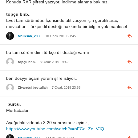
Konuda RAR şifresi yazıyor. İndirme alanına bakınız.
topçu bnb.
,
Evet tam sürümdür. İçerisinde aktivasyon için gerekli araç
mevcuttur. Türkçe dil desteği hakkında bir bilgim yok maalesef.
Meliksah_2006
10 Ocak 2019 21:45
bu tam sürüm dimi türkçe dil desteği varmı
topçu bnb.
8 Ocak 2019 19:42
ben dosyyı açamıyorum şifre istiyor..
Ziyaretçi beytullah
7 Ocak 2019 23:55
burcu
,
Merhabalar,
Aşağıdaki videoda 3:20 sonrasını izleyiniz;
https://www.youtube.com/watch?v=hFGd_Ze_VJQ