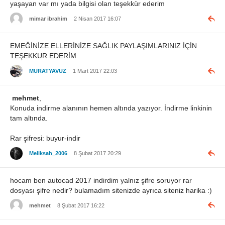
yaşayan var mı yada bilgisi olan teşekkür ederim
mimar ibrahim
2 Nisan 2017 16:07
EMEĞİNİZE ELLERİNİZE SAĞLIK PAYLAŞIMLARINIZ İÇİN
TEŞEKKUR EDERİM
MURATYAVUZ
1 Mart 2017 22:03
mehmet
,
Konuda indirme alanının hemen altında yazıyor. İndirme linkinin
tam altında.
Rar şifresi: buyur-indir
Meliksah_2006
8 Şubat 2017 20:29
hocam ben autocad 2017 indirdim yalnız şifre soruyor rar
dosyası şifre nedir? bulamadım sitenizde ayrıca siteniz harika :)
mehmet
8 Şubat 2017 16:22