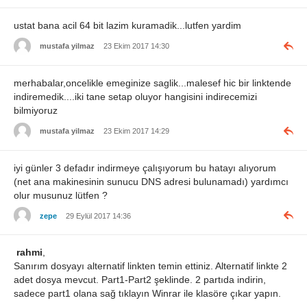
ustat bana acil 64 bit lazim kuramadik...lutfen yardim
mustafa yilmaz
23 Ekim 2017 14:30
merhabalar,oncelikle emeginize saglik...malesef hic bir linktende
indiremedik....iki tane setap oluyor hangisini indirecemizi
bilmiyoruz
mustafa yilmaz
23 Ekim 2017 14:29
iyi günler 3 defadır indirmeye çalışıyorum bu hatayı alıyorum
(net ana makinesinin sunucu DNS adresi bulunamadı) yardımcı
olur musunuz lütfen ?
zepe
29 Eylül 2017 14:36
rahmi
,
Sanırım dosyayı alternatif linkten temin ettiniz. Alternatif linkte 2
adet dosya mevcut. Part1-Part2 şeklinde. 2 partıda indirin,
sadece part1 olana sağ tıklayın Winrar ile klasöre çıkar yapın.