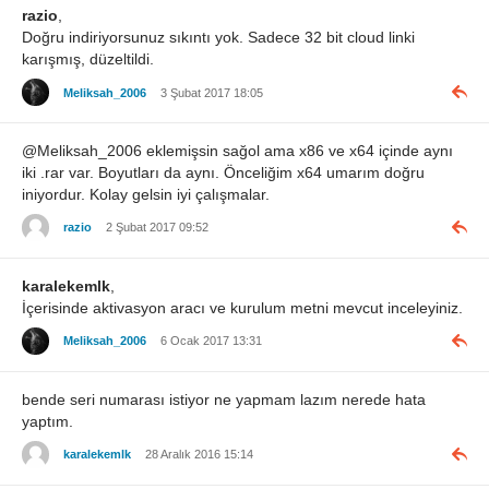
razio
,
Doğru indiriyorsunuz sıkıntı yok. Sadece 32 bit cloud linki
karışmış, düzeltildi.
Meliksah_2006
3 Şubat 2017 18:05
@Meliksah_2006 eklemişsin sağol ama x86 ve x64 içinde aynı
iki .rar var. Boyutları da aynı. Önceliğim x64 umarım doğru
iniyordur. Kolay gelsin iyi çalışmalar.
razio
2 Şubat 2017 09:52
karalekemlk
,
İçerisinde aktivasyon aracı ve kurulum metni mevcut inceleyiniz.
Meliksah_2006
6 Ocak 2017 13:31
bende seri numarası istiyor ne yapmam lazım nerede hata
yaptım.
karalekemlk
28 Aralık 2016 15:14