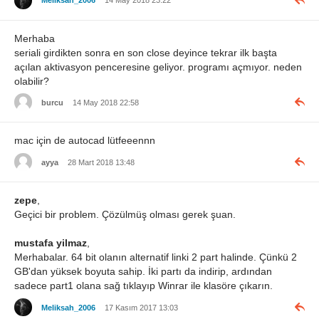
Meliksah_2006
14 May 2018 23:22
Merhaba
seriali girdikten sonra en son close deyince tekrar ilk başta
açılan aktivasyon penceresine geliyor. programı açmıyor. neden
olabilir?
burcu
14 May 2018 22:58
mac için de autocad lütfeeennn
ayya
28 Mart 2018 13:48
zepe
,
Geçici bir problem. Çözülmüş olması gerek şuan.
mustafa yilmaz
,
Merhabalar. 64 bit olanın alternatif linki 2 part halinde. Çünkü 2
GB'dan yüksek boyuta sahip. İki partı da indirip, ardından
sadece part1 olana sağ tıklayıp Winrar ile klasöre çıkarın.
Meliksah_2006
17 Kasım 2017 13:03