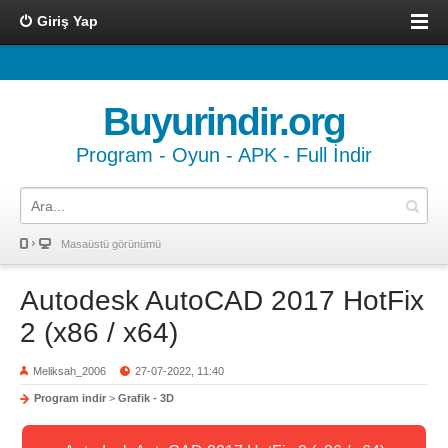
Giriş Yap
Buyurindir.org
Program - Oyun - APK - Full İndir
Masaüstü görünümü
Autodesk AutoCAD 2017 HotFix
2 (x86 / x64)
Meliksah_2006
27-07-2022, 11:40
Program indir
>
Grafik - 3D