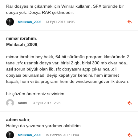
Rar dosyasını çıkarmak için Winrar kullanın. SFX türünde bir
dosya yok. Dosya RAR şeklindedir.
Meliksah_2006
13 Eylül 2017 14:05
mimar ibrahim
,
Meliksah_2006
,
mimar ibrahim bey haklı, 64 bit sürümün program klasöründe 2
tane .sfx uzantılı dosya var. birisi 2 gb, birisi 300 mb civarında...
asıl sorun büyük olan ilk .sfx dosyasını açıp çıkarınca .dll
dosyası bulunamadı deyip kapatıyor kendini. hem internet
kapalı, hem virüs programı hem de windowsun güvenlik duvarı.
bir çözüm önerireniz sevinirim...
rahmi
13 Eylül 2017 12:23
adem sabır
,
Hatayı da yazarsan yardımcı olabilirim.
Meliksah_2006
15 Haziran 2017 11:04