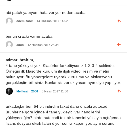
abi patch yapıyom hata veriyor neden acaba
adem sabır
14 Haziran 2017 14:52
bunun crackı varmı acaba
adeö
12 Haziran 2017 23:34
mimar ibrahim
,
4 tane yükleyici yok. Klasörler farkettiyseniz 1-2-3-4 şeklinde.
Örneğin ilk klasörde kurulum ile ilgili video, resim ve metin
bulunuyor. Bu yönergelere uyarak kurulumu ve aktivasyonu
gerçekleştirebilirsiniz. Bunlar siz zorluk yaşamayın diye yapılıyor.
Meliksah_2006
5 Nisan 2017 11:00
arkadaşlar ben 64 bit indirdim fakat daha önceki autocad
ürünlerine göre içinde 4 tane yükleyici var hangilerini
yükleyeceğim? birde autocadi tek bir tanesini yükleyip açtığımda
lisans dosyası eksik falan diyor sonra kapanıyor. aynı sorunu