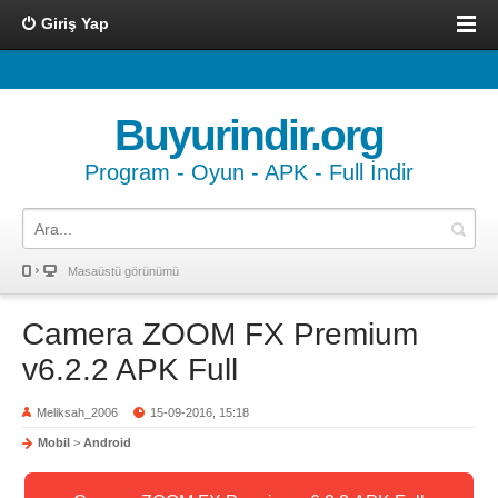
Giriş Yap
Buyurindir.org
Program - Oyun - APK - Full İndir
Masaüstü görünümü
Camera ZOOM FX Premium
v6.2.2 APK Full
Meliksah_2006
15-09-2016, 15:18
Mobil
>
Android