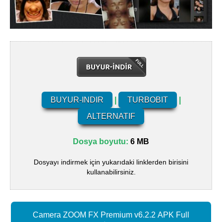
BUYUR-INDIR
|
TURBOBIT
|
ALTERNATIF
Dosya boyutu:
6 MB
Dosyayı indirmek için yukarıdaki linklerden birisini
kullanabilirsiniz.
Camera ZOOM FX Premium v6.2.2 APK Full