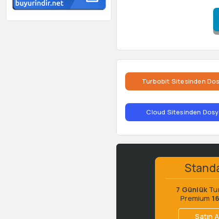
Turbobit Sitesinden Dos
Cloud Sitesinden Dosya
Stand
7 Günlük
Tu
Premium
1
Satın A