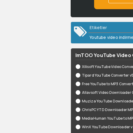
Etiketler
Youtube video indirme 
ImTOO YouTube Video Co
Xilisoft YouTube Video Conv
Tipard YouTube Converter v5
Free YouTube to MP3 Convert
Allavsoft Video Downloader 
Muziza YouTube Downloader 
ChrisPC YTD Downloader MP3
MediaHuman YouTube to MP3
WinX YouTube Downloader v