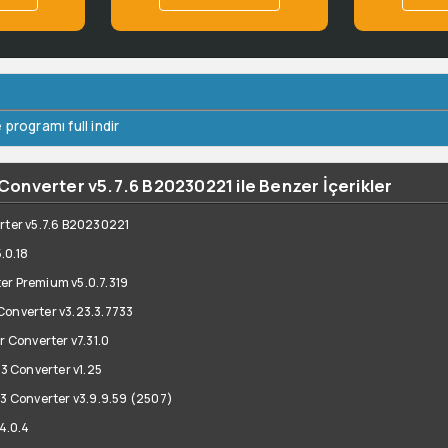
programı full indir
nverter v5.7.6 B20230221 ile Benzer İçerikler
erter v5.7.6 B20230221
.0.18
er Premium v5.0.7.319
Converter v3.23.3.7733
Converter v7.31.0
 Converter v1.25
 Converter v3.9.9.59 (2507)
4.0.4