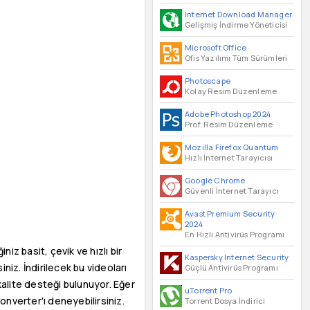
Internet Download Manager
Gelişmiş İndirme Yöneticisi
Microsoft Office
Ofis Yazılımı Tüm Sürümleri
Photoscape
Kolay Resim Düzenleme
Adobe Photoshop 2024
Prof. Resim Düzenleme
Mozilla Firefox Quantum
Hızlı İnternet Tarayıcısı
Google Chrome
Güvenli İnternet Tarayıcı
Avast Premium Security
2024
En Hızlı Antivirüs Programı
z basit, çevik ve hızlı bir
Kaspersky Internet Security
niz. İndirilecek bu videoları
Güçlü Antivirüs Programı
alite desteği bulunuyor. Eğer
uTorrent Pro
nverter'ı deneyebilirsiniz.
Torrent Dosya İndirici