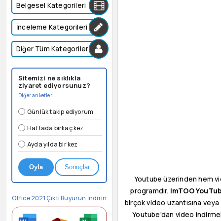
Belgesel Kategorileri
İnceleme Kategorileri
Diğer Tüm Kategoriler
Sitemizi ne sıklıkla
ziyaret ediyorsunuz?
Diğer anketler...
Günlük takip ediyorum
Haftada birkaç kez
Ayda yılda bir kez
Oyla
Sonuçlar
Youtube üzerinden hem vide
programdır.
ImTOO YouTub
Office 2021 Çıktı Buyurun İndirin
birçok video uzantısına veya
Youtube'dan video indirmek