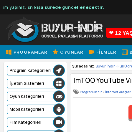
pınız.
En kısa sürede güncellenecektir.
❤ 12 YA
PROGRAMLAR
OYUNLAR
FILMLER
B
Şuradasınız:
Buyur İndir - Full Ücr
Program Kategorileri
ImTOO YouTube Vi
İşletim Sistemleri
Program indir
>
İnternet Araçları
Oyun Kategorileri
Mobil Kategorileri
Film Kategorileri