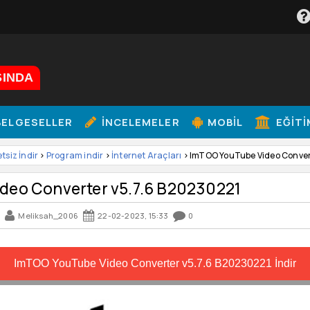
ŞINDA
ELGESELLER
İNCELEMELER
MOBIL
EĞITI
etsiz İndir
>
Program indir
>
İnternet Araçları
> ImTOO YouTube Video Conver
deo Converter v5.7.6 B20230221
Meliksah_2006
22-02-2023, 15:33
0
ImTOO YouTube Video Converter v5.7.6 B20230221 İndir