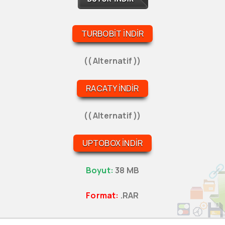
TURBOBIT İNDIR
(( Alternatif ))
RACATY İNDIR
(( Alternatif ))
UPTOBOX İNDIR
Boyut:
38 MB
Format:
.RAR