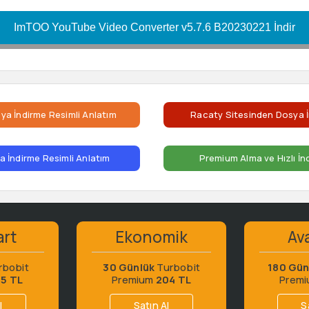
ImTOO YouTube Video Converter v5.7.6 B20230221 İndir
ya İndirme Resimli Anlatım
Racaty Sitesinden Dosya İ
 İndirme Resimli Anlatım
Premium Alma ve Hızlı İn
art
Ekonomik
Ava
rbobit
30 Günlük
Turbobit
180 Gün
65 TL
Premium
204 TL
Prem
l
Satın Al
S