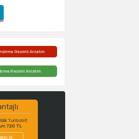
ndirme Resimli Anlatım
dirme Resimli Anlatım
ntajlı
lük
Turbobit
ium
720 TL
atın Al