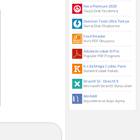
Nero Platinum 2020
Güçlü Disk Yazdırma
Daemon Tools Ultra Türkçe
Sanal Disk Oluşturma
Foxit Reader
Hızlı PDF Okuyucu
Adobe Acrobat XI Pro
Popüler PDF Programı
K-Lite Mega Codec Pack
Sistem Kodek Paketi
DirectX 12
-
DirectX 9
Microsoft DirectX Sürücüleri
WinRAR
Arşivleme ve Arşiv Açma