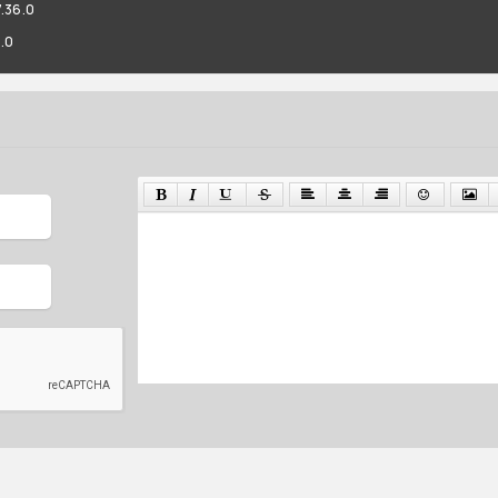
.36.0
.0